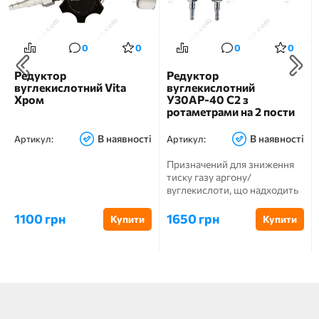
0
0
0
0
Редуктор
Редуктор
вуглекислотний Vita
вуглекислотний
Хром
У30АР-40 С2 з
ротаметрами на 2 пости
В наявності
В наявності
Артикул:
Артикул:
Призначений для зниження
тиску газу аргону/
вуглекислоти, що надходить
в регулятор з балона, і підтр...
1100 грн
1650 грн
Купити
Купити