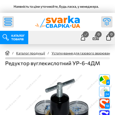
Наявність та ціни уточнюйте, будь ласка, у менеджера.
0
0
КАТАЛОГ
ТОВАРІВ
/
Каталог продукції
/
Устаткування для газового зварювання
Редуктор вуглекислотний УР-6-4ДМ
4
24
18