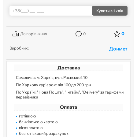
Купити
в 1 клік
0
До порівняння
0
Виробник:
Донмет
Доставка
Самовивіз: м. Харків, вул. Раєвської, 10
По Харкову кур'єром: від 100 до 200 грн
По Україні: "Нова Пошта", "Інтайм", "Delivery" за тарифами
перевізника
Оплата
готівкою
банківською картою
післяплатою
безготівковий розрахунок