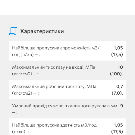
Характеристики
Найбільша пропускна спроможність м3/
1,05
год (л/хв) ― :
(17,5)
Максимальний тиск газу на вході, МПа
10
(кгс/см2) ―:
(100).
Максимальний робочий тиск газу, МПа
0,7
(кгс/см2) ― :
(7,0).
Умовний прохід гумово-тканинного рукава в мм
9
―:
Найбільша пропускна здатність м3/год
1,05
(л/хв) -:
(17,5)