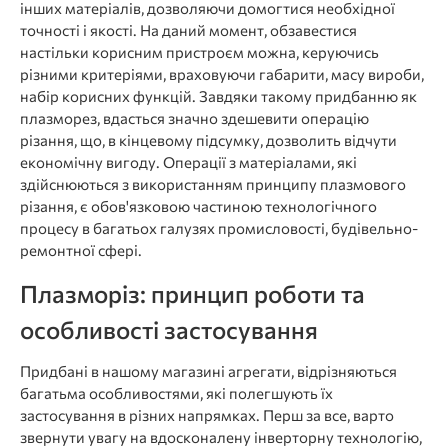
інших матеріалів, дозволяючи домогтися необхідної
точності і якості. На даний момент, обзавестися
настільки корисним пристроєм можна, керуючись
різними критеріями, враховуючи габарити, масу вироби,
набір корисних функцій. Завдяки такому придбанню як
плазморез, вдасться значно здешевити операцію
різання, що, в кінцевому підсумку, дозволить відчути
економічну вигоду. Операції з матеріалами, які
здійснюються з використанням принципу плазмового
різання, є обов'язковою частиною технологічного
процесу в багатьох галузях промисловості, будівельно-
ремонтної сфері.
Плазморіз: принцип роботи та
особливості застосування
Придбані в нашому магазині агрегати, відрізняються
багатьма особливостями, які полегшують їх
застосування в різних напрямках. Перш за все, варто
звернути увагу на вдосконалену інверторну технологію,