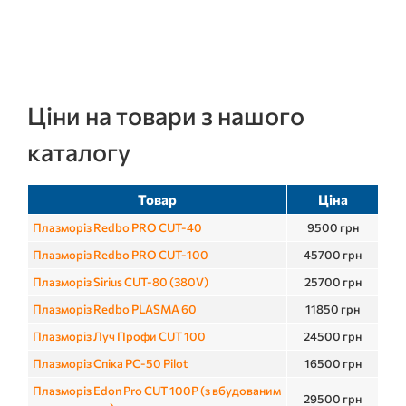
Ціни на товари з нашого
каталогу
Товар
Ціна
Плазморіз Redbo PRO CUT-40
9500
грн
Плазморіз Redbo PRO CUT-100
45700
грн
Плазморіз Sirius CUT-80 (380V)
25700
грн
Плазморіз Redbo PLASMA 60
11850
грн
Плазморіз Луч Профи CUT 100
24500
грн
Плазморіз Спіка PC-50 Pilot
16500
грн
Плазморіз Edon Pro CUT 100P (з вбудованим
29500
грн