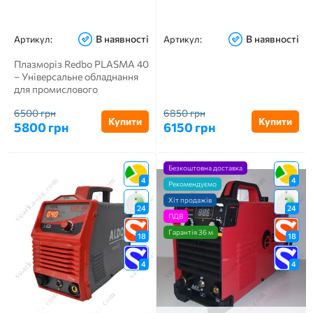
В наявності
В наявності
Артикул:
Артикул:
Плазморіз Redbo PLASMA 40
– Універсальне обладнання
для промислового
застосування. Воно призна...
6500 грн
6850 грн
Купити
Купити
5800 грн
6150 грн
Безкоштовна доставка
4
4
Рекомендуємо
Хіт продажів
24
24
ПДВ
Гарантія 36 м
18
18
4
4