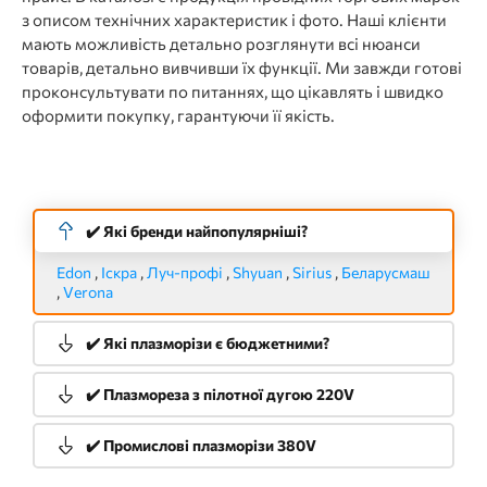
з описом технічних характеристик і фото. Наші клієнти
мають можливість детально розглянути всі нюанси
товарів, детально вивчивши їх функції. Ми завжди готові
проконсультувати по питаннях, що цікавлять і швидко
оформити покупку, гарантуючи її якість.
✔️ Які бренди найпопулярніші?
Edon
,
Іскра
,
Луч-профі
,
Shyuan
,
Sirius
,
Беларусмаш
,
Verona
✔️ Які плазморізи є бюджетними?
✔️ Плазмореза з пілотної дугою 220V
✔️ Промислові плазморізи 380V