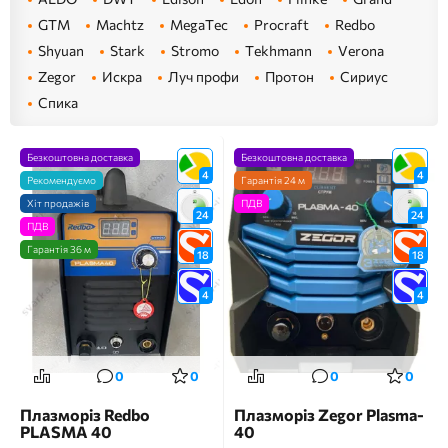
GTM
Machtz
MegaTec
Procraft
Redbo
Shyuan
Stark
Stromo
Tekhmann
Verona
Zegor
Искра
Луч профи
Протон
Сириус
Спика
Безкоштовна доставка
Безкоштовна доставка
4
4
Рекомендуємо
Гарантія 24 м
Хіт продажів
ПДВ
24
24
ПДВ
Гарантія 36 м
18
18
4
4
0
0
0
0
Плазморіз Redbo
Плазморіз Zegor Plasma-
PLASMA 40
40