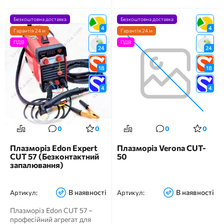
Безкоштовна доставка
Безкоштовна доставка
4
4
Гарантія 24 м
Гарантія 24 м
ПДВ
ПДВ
24
24
18
18
4
4
0
0
0
0
Плазморіз Edon Expert
Плазморіз Verona CUT-
CUT 57 (Безконтактний
50
запалювання)
В наявності
В наявності
Артикул:
Артикул:
Плазморіз Edon CUT 57 –
професійний агрегат для