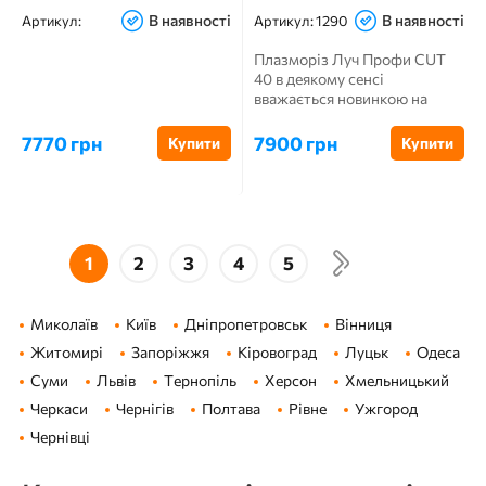
В наявності
В наявності
Артикул:
Артикул:
1290
Плазморіз Луч Профи CUT
40 в деякому сенсі
вважається новинкою на
ринку технічного оснащення
для ви...
7770 грн
7900 грн
Купити
Купити
1
2
3
4
5
Миколаїв
Київ
Дніпропетровськ
Вінниця
Житомирі
Запоріжжя
Кіровоград
Луцьк
Одеса
Суми
Львів
Тернопіль
Херсон
Хмельницький
Черкаси
Чернігів
Полтава
Рівне
Ужгород
Чернівці