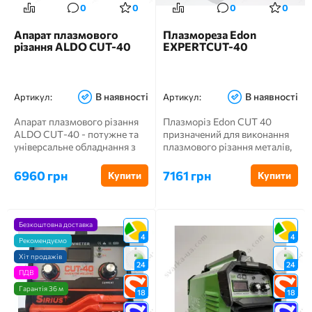
0
0
0
0
Апарат плазмового
Плазмореза Edon
різання ALDO CUT-40
EXPERTCUT-40
В наявності
В наявності
Артикул:
Артикул:
Апарат плазмового різання
Плазморіз Edon CUT 40
ALDO CUT-40 - потужне та
призначений для виконання
універсальне обладнання з
плазмового різання металів,
категорії "Плазморізи"....
оснащено безконтактним п...
6960 грн
7161 грн
Купити
Купити
Безкоштовна доставка
4
4
Рекомендуємо
Хіт продажів
24
24
ПДВ
Гарантія 36 м
18
18