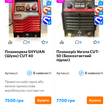
ПДВ
ПДВ
24
24
18
18
4
4
0
0
0
0
Плазмореза SHYUAN
Плазморіз Verona CUT-
(Шуян) CUT 40
50 (Безконтактний
підпал)
В наявності
В наявності
Артикул:
Артикул:
Приватна майстерня або
велике промислове
виробництво сьогодні не
мислить свого існування без
якісно...
7500 грн
7700 грн
Купити
Купити