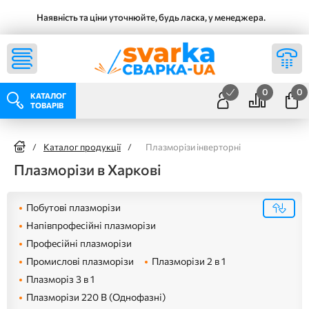
Наявність та ціни уточнюйте, будь ласка, у менеджера.
0
0
КАТАЛОГ
ТОВАРІВ
/
Каталог продукції
/
Плазморізи інверторні
Плазморізи в Харкові
Побутові плазморізи
Напівпрофесійні плазморізи
Професійні плазморізи
Промислові плазморізи
Плазморізи 2 в 1
Плазморіз 3 в 1
Плазморізи 220 В (Однофазні)