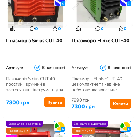
4
4
0
0
0
0
Плазморіз Sirius CUT 40
Плазморіз Flinke CUT-40
В наявності
В наявності
Артикул:
Артикул:
Плазморіз Sirius CUT 40 –
Плазморіз Flinke CUT-40 –
простий і зручний в
це компактне та надійне
застосуванні інструмент для
побутове зварювальне
плазмового різання...
обладнання, призначене ...
7990 грн
7300 грн
Купити
Купити
7300 грн
Безкоштовна доставка
Безкоштовна доставка
4
4
Гарантія 24 м
Гарантія 24 м