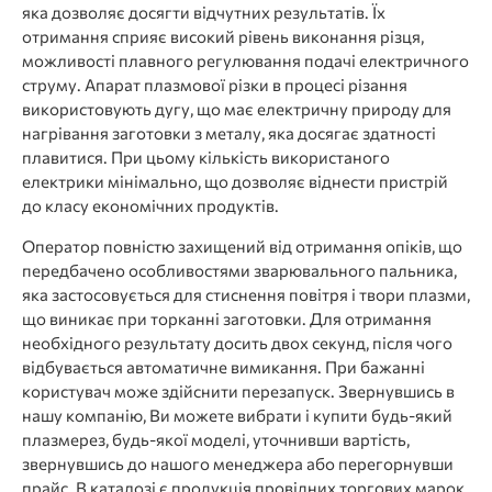
яка дозволяє досягти відчутних результатів. Їх
отримання сприяє високий рівень виконання різця,
можливості плавного регулювання подачі електричного
струму. Апарат плазмової різки в процесі різання
використовують дугу, що має електричну природу для
нагрівання заготовки з металу, яка досягає здатності
плавитися. При цьому кількість використаного
електрики мінімально, що дозволяє віднести пристрій
до класу економічних продуктів.
Оператор повністю захищений від отримання опіків, що
передбачено особливостями зварювального пальника,
яка застосовується для стиснення повітря і твори плазми,
що виникає при торканні заготовки. Для отримання
необхідного результату досить двох секунд, після чого
відбувається автоматичне вимикання. При бажанні
користувач може здійснити перезапуск. Звернувшись в
нашу компанію, Ви можете вибрати і купити будь-який
плазмерез, будь-якої моделі, уточнивши вартість,
звернувшись до нашого менеджера або перегорнувши
прайс. В каталозі є продукція провідних торгових марок