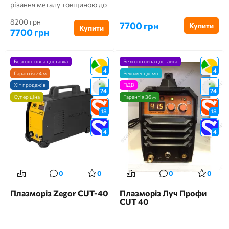
різання металу товщиною до
15 мм. Використання...
8200 грн
7700 грн
Купити
Купити
7700 грн
Безкоштовна доставка
Безкоштовна доставка
4
4
Гарантія 24 м
Рекомендуємо
Хіт продажів
ПДВ
24
24
Супер ціна
Гарантія 36 м
18
18
4
4
0
0
0
0
Плазморіз Zegor CUT-40
Плазморіз Луч Профи
CUT 40