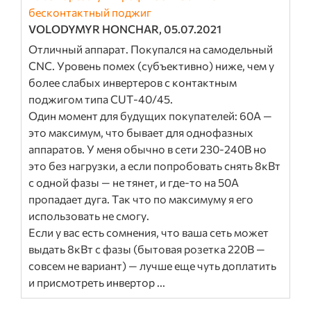
бесконтактный поджиг
VOLODYMYR HONCHAR, 05.07.2021
Отличный аппарат. Покупался на самодельный
CNC. Уровень помех (субъективно) ниже, чем у
более слабых инвертеров с контактным
поджигом типа CUT-40/45.
Один момент для будущих покупателей: 60А —
это максимум, что бывает для однофазных
аппаратов. У меня обычно в сети 230-240В но
это без нагрузки, а если попробовать снять 8кВт
с одной фазы — не тянет, и где-то на 50А
пропадает дуга. Так что по максимуму я его
использовать не смогу.
Если у вас есть сомнения, что ваша сеть может
выдать 8кВт с фазы (бытовая розетка 220В —
совсем не вариант) — лучше еще чуть доплатить
и присмотреть инвертор ...