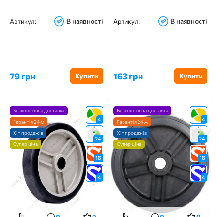
В наявності
В наявності
Артикул:
Артикул:
79 грн
163 грн
Купити
Купити
Безкоштовна доставка
Безкоштовна доставка
4
4
Гарантія 24 м
Гарантія 24 м
Хіт продажів
Хіт продажів
24
24
Супер ціна
Супер ціна
18
18
4
4
0
0
0
0