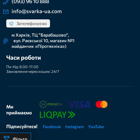
(093) 96 10 888
info@svarka-ua.com
Зателефонуємо
м Харків, ТЦ "Барабашово",
вул. Раєвської 10, магазин №1
майданчик «Піротехніка»)
Часи роботи
Пн-Нд: 8.00-17.00
Замовлення через кошик: 24/7
Ми
приймаємо
Підписуйтеся!
Facebook
Instagram
YouTube
Фільтр