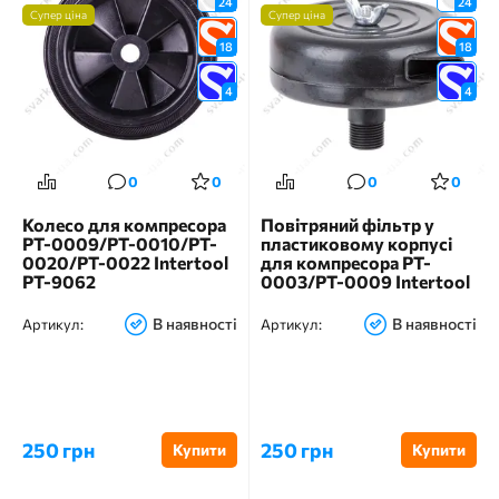
24
24
Супер ціна
Супер ціна
18
18
4
4
0
0
0
0
Колесо для компресора
Повітряний фільтр у
PT-0009/PT-0010/PT-
пластиковому корпусі
0020/PT-0022 Intertool
для компресора PT-
PT-9062
0003/PT-0009 Intertool
PT-9082
В наявності
В наявності
Артикул:
Артикул:
250 грн
250 грн
Купити
Купити