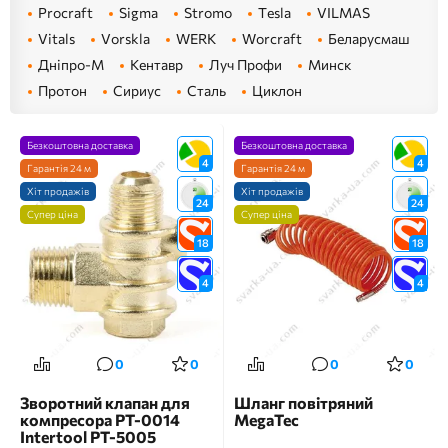
Procraft
Sigma
Stromo
Tesla
VILMAS
Vitals
Vorskla
WERK
Worcraft
Беларусмаш
Дніпро-М
Кентавр
Луч Профи
Минск
Протон
Сириус
Сталь
Циклон
Безкоштовна доставка
Безкоштовна доставка
4
4
Гарантія 24 м
Гарантія 24 м
Хіт продажів
Хіт продажів
24
24
Супер ціна
Супер ціна
18
18
4
4
0
0
0
0
Зворотний клапан для
Шланг повітряний
компресора PT-0014
MegaTec
Intertool PT-5005