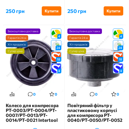
250 грн
250 грн
Купити
Купити
Безкоштовна доставка
Безкоштовна доставка
4
4
Гарантія 24 м
Гарантія 24 м
Хіт продажів
Хіт продажів
24
24
Супер ціна
Супер ціна
18
18
4
4
0
0
0
0
Колесо для компресора
Повітряний фільтр у
PT-0003/PT-0004/PT-
пластиковому корпусі
0007/PT-0013/PT-
для компресора PT-
0014/PT-0021 Intertool
0040/PT-0050/PT-0052
PT-9061
Intertool PT-9084