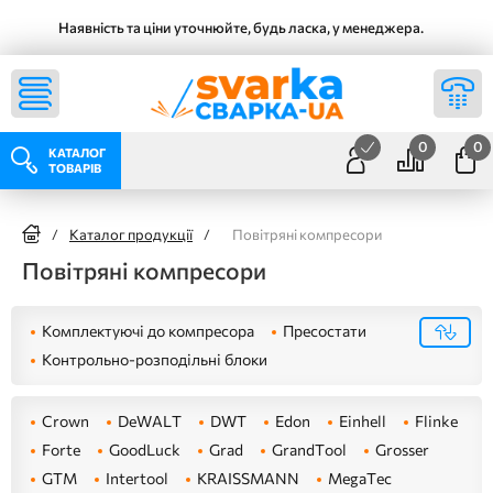
Наявність та ціни уточнюйте, будь ласка, у менеджера.
0
0
КАТАЛОГ
ТОВАРІВ
/
Каталог продукції
/
Повітряні компресори
Повітряні компресори
Комплектуючі до компресора
Пресостати
Контрольно-розподільні блоки
Crown
DeWALT
DWT
Edon
Einhell
Flinke
Forte
GoodLuck
Grad
GrandTool
Grosser
GTM
Intertool
KRAISSMANN
MegaTec