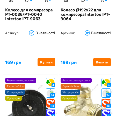
Колесо для компресора
Колесо Ø192х22 для
PT-0036/PT-0040
компресора Intertool PT-
Intertool PT-9063
9064
В наявності
В наявності
Артикул:
Артикул:
169 грн
199 грн
Купити
Купити
Безкоштовна доставка
Безкоштовна доставка
4
4
Гарантія 24 м
Гарантія 24 м
Хіт продажів
Хіт продажів
24
24
Супер ціна
Супер ціна
18
18
4
4