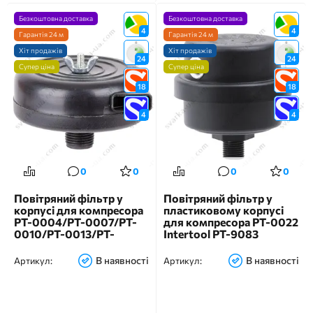
Безкоштовна доставка
Безкоштовна доставка
4
4
Гарантія 24 м
Гарантія 24 м
Хіт продажів
Хіт продажів
24
24
Супер ціна
Супер ціна
18
18
4
4
0
0
0
0
Повітряний фільтр у
Повітряний фільтр у
корпусі для компресора
пластиковому корпусі
PT-0004/PT-0007/PT-
для компресора PT-0022
0010/PT-0013/PT-
Intertool PT-9083
0014/PT-0020/PT-0036
Intertool PT-9086
В наявності
В наявності
Артикул:
Артикул: