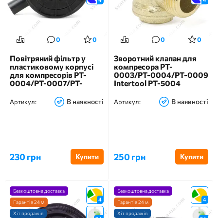
0
0
0
0
Повітряний фільтр у
Зворотний клапан для
пластиковому корпусі
компресора PT-
для компресорів PT-
0003/PT-0004/PT-0009
0004/PT-0007/PT-
Intertool PT-5004
0010/PT-0013/PT-
0014/PT-0020/PT-0036
В наявності
В наявності
Артикул:
Артикул:
Intertool PT-9081
230 грн
250 грн
Купити
Купити
Безкоштовна доставка
Безкоштовна доставка
4
4
Гарантія 24 м
Гарантія 24 м
Хіт продажів
Хіт продажів