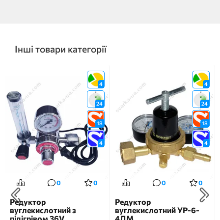
Інші товари категорії
4
4
24
24
18
18
4
4
0
0
0
0
Редуктор
Редуктор
вуглекислотний з
вуглекислотний УР-6-
підігрівом 36V
4ДМ