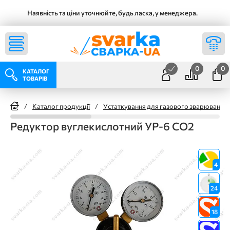
Наявність та ціни уточнюйте, будь ласка, у менеджера.
0
0
КАТАЛОГ
ТОВАРІВ
/
Каталог продукції
/
Устаткування для газового зварювання
Редуктор вуглекислотний УР-6 CO2
4
24
18