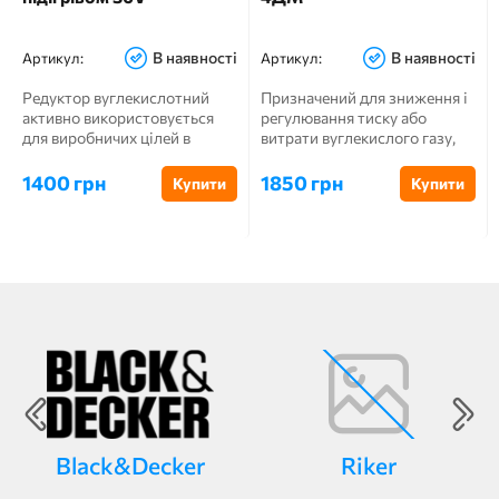
В наявності
В наявності
Артикул:
Артикул:
Редуктор вуглекислотний
Призначений для зниження і
активно використовується
регулювання тиску або
для виробничих цілей в
витрати вуглекислого газу,
різних напрямках е...
що надходить з балона, ...
1400 грн
1850 грн
Купити
Купити
Black&Decker
Riker