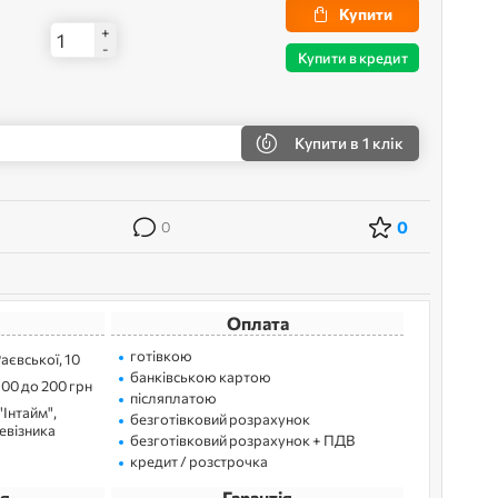
Купити
+
-
Купити в кредит
Купити
в 1 клік
0
0
Оплата
готівкою
Раєвської, 10
банківською картою
100 до 200 грн
післяплатою
"Інтайм",
безготівковий розрахунок
ревізника
безготівковий розрахунок + ПДВ
кредит / розстрочка
я
Гарантія