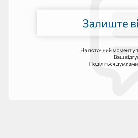
Залиште ві
На поточний момент у т
Ваш відг
Поділіться думками