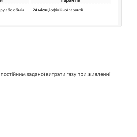
ру або обмін
24 місяці
офіційної гарантії
 постійним заданої витрати газу при живленні