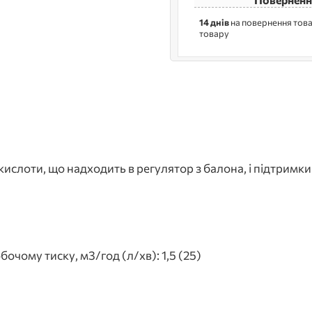
14 днів
на повернення това
товару
слоти, що надходить в регулятор з балона, і підтримки
чому тиску, м3/год (л/хв): 1,5 (25)