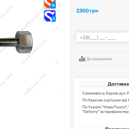
18
2300 грн
4
До порівняння
Доставка
Самовивіз: м. Харків, вул. 
По Харкову кур'єром: від 
По Україні: "Нова Пошта", 
"Delivery" за тарифами пе
Поверненн