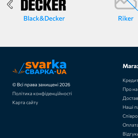
Black&Decker
Riker
Мага
Кредит
© Всі права захищені 2026
Про на
Політика конфіденційності
Доста
Карта сайту
Наші п
Співро
Оплат
Відгук