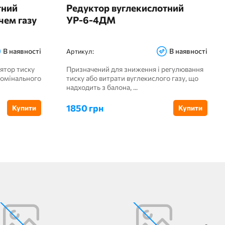
тний
Редуктор вуглекислотний
ачем газу
УР-6-4ДМ
В наявності
В наявності
Артикул:
лятор тиску
Призначений для зниження і регулювання
номінального
тиску або витрати вуглекислого газу, що
надходить з балона, ...
1850 грн
Купити
Купити