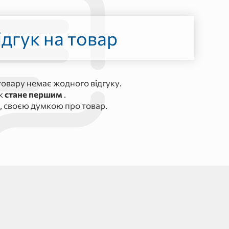
дгук на товар
овару немає жодного відгуку.
ук
стане першим
.
, своєю думкою про товар.