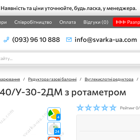
Наявність та ціни уточнюйте, будь ласка, у менеджера.
ери
Співробітництво
Оплата
Відгуки (0)
ᐈᐈᐈ Разп
(093) 96 10 888
info@svarka-ua.com
зварювання
/
Редуктора газові балонні
/
Вуглекислотні редуктора
/
-40/У-30-2ДМ з ротаметром
Рейтинг
0/
4
24