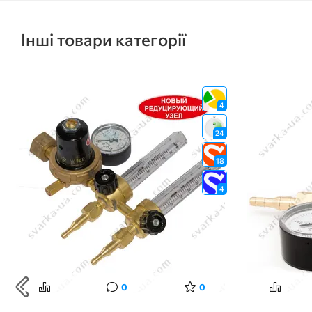
Інші товари категорії
4
24
18
4
0
0