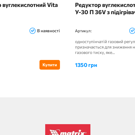
 вуглекислотний Vita
Редуктор вуглекисло
У-30 П 36V з підігрів
В наявності
Артикул:
одноступінчатій газовий регу
призначається для зниження 
газового тиску, яке...
1350 грн
Купити