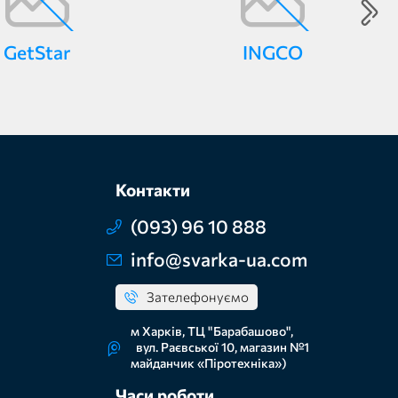
GetStar
INGCO
Контакти
(093) 96 10 888
info@svarka-ua.com
Зателефонуємо
м Харків, ТЦ "Барабашово",
вул. Раєвської 10, магазин №1
майданчик «Піротехніка»)
Часи роботи