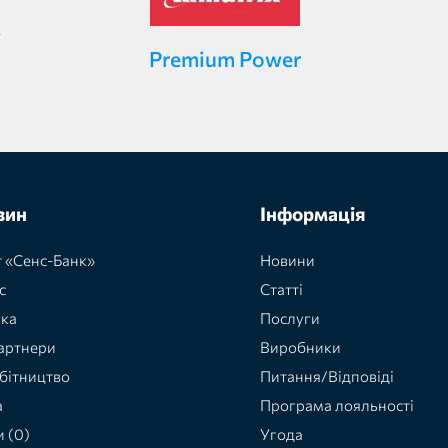
Premium Power
зин
Інформація
 «Сенс-Банк»
Новини
с
Статті
вка
Послуги
артнери
Виробники
бітництво
Питання/Відповіді
а
Програма лояльності
и (0)
Угода