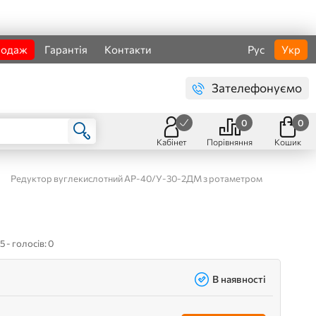
родаж
Гарантія
Контакти
Рус
Укр
Зателефонуємо
0
0
Кабінет
Порівняння
Кошик
Редуктор вуглекислотний АР-40/У-30-2ДМ з ротаметром
5 - голосів: 0
В наявності