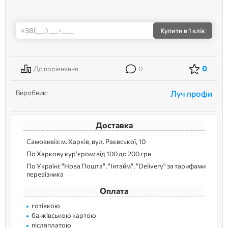
Купити
в 1 клік
0
До порівняння
0
Виробник:
Луч профи
Доставка
Самовивіз: м. Харків, вул. Раєвської, 10
По Харкову кур'єром: від 100 до 200 грн
По Україні: "Нова Пошта", "Інтайм", "Delivery" за тарифами
перевізника
Оплата
готівкою
банківською картою
післяплатою