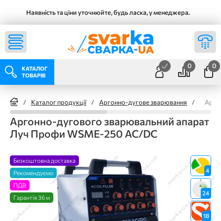
Наявність та ціни уточнюйте, будь ласка, у менеджера.
0
0
КАТАЛОГ
ТОВАРІВ
/
Каталог продукції
/
Аргонно-дугове зварювання
/
Арго
Аргонно-дугового зварювальний апарат
Луч Профи WSME-250 AC/DC
Безкоштовна доставка
4
Рекомендуємо
ПДВ
24
Гарантія 36 м
18