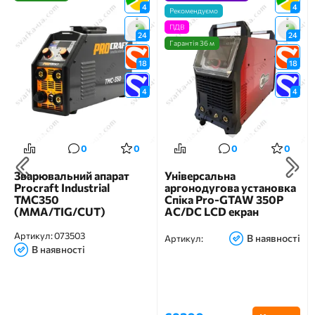
4
4
Рекомендуємо
ПДВ
24
24
Гарантія 36 м
18
18
4
4
0
0
0
0
Зварювальний апарат
Універсальна
Procraft Industrial
аргонодугова установка
TMC350
Спіка Pro-GTAW 350P
(MMA/TIG/CUT)
AC/DC LCD екран
Артикул:
073503
В наявності
Артикул:
В наявності