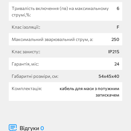
Тривалість включення (пв) на максимальному
6
струмі,%:
Клас ізоляції::
F
Максимальний зварювальний струм, а:
250
Клас захисту::
IP21S
Гарантія, міс:
24
Габаритні розміри, см:
54x45x40
Комплектація:
кабель для маси з потужним
затискачем
Відгуки
0