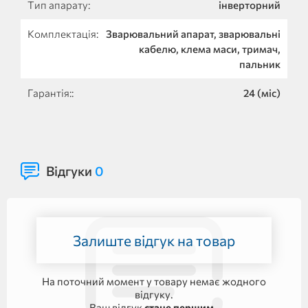
Тип апарату:
інверторний
Комплектація:
Зварювальний апарат, зварювальні
кабелю, клема маси, тримач,
пальник
Гарантія::
24 (міс)
Відгуки
0
Залиште відгук на товар
На поточний момент у товару немає жодного
відгуку.
Ваш відгук
стане першим
.