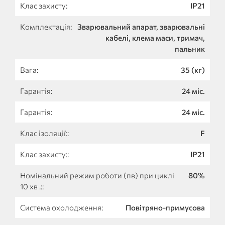
Клас захисту:
IP21
Комплектація:
Зварювальний апарат, зварювальні
кабелі, клема маси, тримач,
пальник
Вага:
35 (кг)
Гарантія:
24 міс.
Гарантія:
24 міс.
Клас ізоляції::
F
Клас захисту::
IP21
Номінальний режим роботи (пв) при циклі
80%
10 хв .::
Система охолодження:
Повітряно-примусова