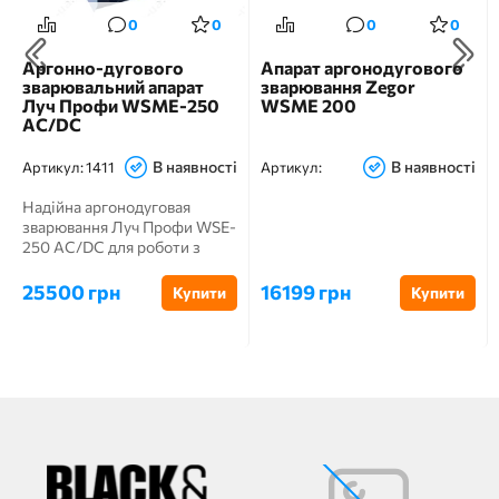
0
0
0
0
Аргонно-дугового
Апарат аргонодугового
зварювальний апарат
зварювання Zegor
Луч Профи WSME-250
WSME 200
AC/DC
В наявності
В наявності
Артикул:
1411
Артикул:
Надійна аргонодуговая
зварювання Луч Профи WSE-
250 AC/DC для роботи з
алюмінієм надає широкі
можли...
25500 грн
16199 грн
Купити
Купити