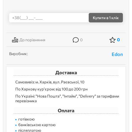
Купити
в 1 клік
0
До порівняння
0
Виробник:
Edon
Доставка
Самовивіз: м. Харків, вул. Раєвської, 10
По Харкову кур'єром: від 100 до 200 грн
По Україні: "Нова Пошта", "Інтайм", "Delivery" за тарифами
перевізника
Оплата
готівкою
банківською картою
післяплатою