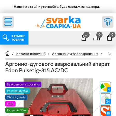
Наявність та ціни уточнюйте, будь ласка, у менеджера.
0
0
КАТАЛОГ
ТОВАРІВ
/
Каталог продукції
/
Аргонно-дугове зварювання
/
Арго
Аргонно-дугового зварювальний апарат
Edon Pulsetig-315 AC/DC
Безкоштовна доставка
4
Рекомендуємо
Хіт продажів
24
ПДВ
Гарантія 36 м
18