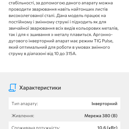
стабільності, за допомогою даного апарату можна
проводити зварювання навіть найтонших листів
високолегованої сталі. Дана модель працює на
постійному і змінному струмі і підходить як для
звичайної зварювання всіх видів кольорових металів,
так і для « зшивання » металу плавиться. Аргонно-
дугового інверторний апарат має режим TIG Pulse,
який оптимальний для роботи в умовах змінного
струму в діапазоні від 10 до 315А.
Характеристики
Тип апарату:
Інверторний
Живлення:
Мережа 380 (В)
Споживана потужність:
10,6 (кВт)