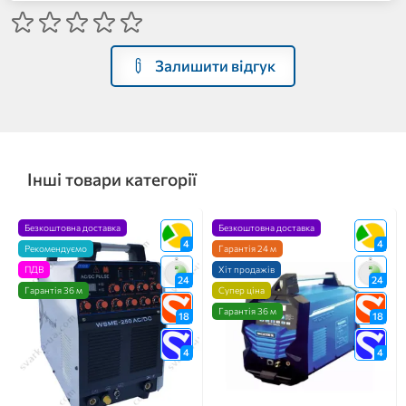
Залишити відгук
Інші товари категорії
Безкоштовна доставка
Безкоштовна доставка
4
4
Рекомендуємо
Гарантія 24 м
ПДВ
Хіт продажів
24
24
Гарантія 36 м
Супер ціна
Гарантія 36 м
18
18
4
4