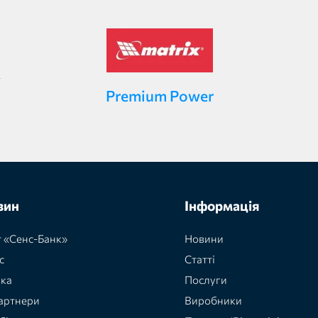
Premium Power
зин
Інформація
 «Сенс-Банк»
Новини
с
Статті
вка
Послуги
артнери
Виробники