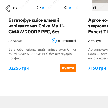
0
0
Багатофункціональний
Аргонно
напівавтомат Спіка Multi-
зварювал
GMAW 200DP PFC, без
Expert 
аксесуарів
В наявності
Артикул:
Артикул:
Багатофункціональний напівавтомат Спіка
Аргонно-дуг
Multi-GMAW 200DP PFC без аксесуарів –
Edon Expert
профес...
високоефекти
32256 грн
7150 грн
Купити