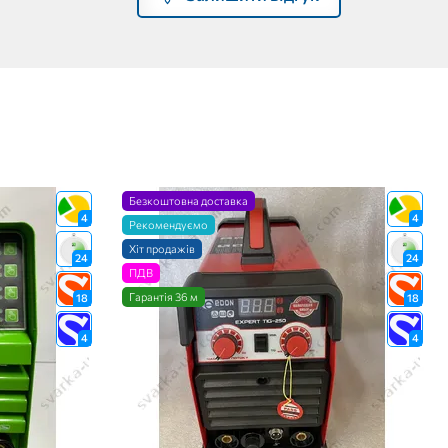
Безкоштовна доставка
4
4
Рекомендуємо
Хіт продажів
24
24
ПДВ
Гарантія 36 м
18
18
4
4