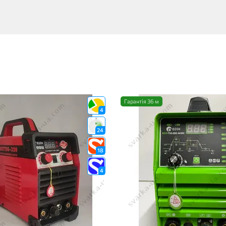
Гарантія 36 м
4
24
18
4