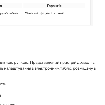
я
Гарантія
ру або обмін
24 місяці
офіційної гарантії
альною ручкою. Представлений пристрій дозволяє
ель налаштування з електронним табло, розміщену в
ати:
.
 на інший.