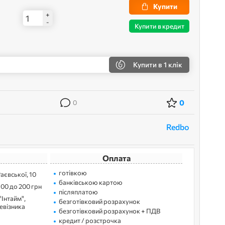
Купити
+
-
Купити в кредит
Купити
в 1 клік
0
0
Redbo
Оплата
готівкою
Раєвської, 10
банківською картою
100 до 200 грн
післяплатою
"Інтайм",
безготівковий розрахунок
ревізника
безготівковий розрахунок + ПДВ
кредит / розстрочка