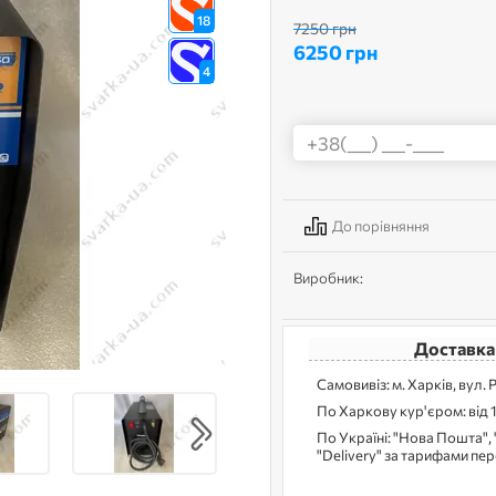
18
7250 грн
6250 грн
4
До порівняння
Виробник:
Доставка
Самовивіз: м. Харків, вул. 
По Харкову кур'єром: від 
По Україні: "Нова Пошта", 
"Delivery" за тарифами пе