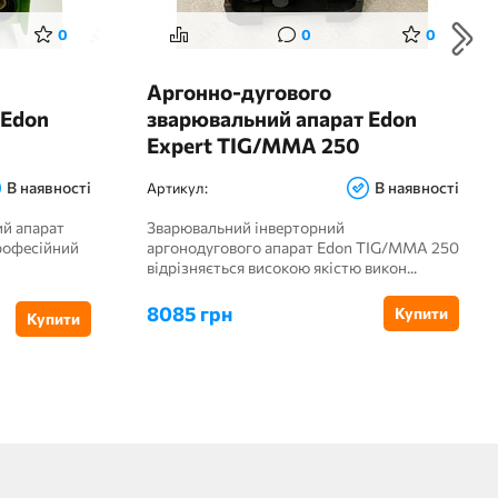
0
0
0
Аргонно-дугового
 Edon
зварювальний апарат Edon
Expert TIG/MMA 250
В наявності
В наявності
Артикул:
й апарат
Зварювальний інверторний
рофесійний
аргонодугового апарат Edon TIG/ММА 250
відрізняється високою якістю викон...
8085 грн
Купити
Купити