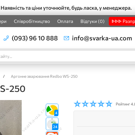
Наявність та ціни уточнюйте, будь ласка, у менеджера.
ери
Співробітництво
Оплата
Відгуки (0)
ᐈᐈᐈ Разп
(093) 96 10 888
info@svarka-ua.com
/
Аргонне зварювання Redbo WS-250
WS-250
Рейтинг
4.
4
24