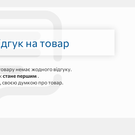
дгук на товар
овару немає жодного відгуку.
ук
стане першим
.
, своєю думкою про товар.