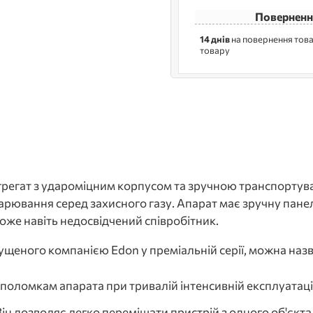
Поверненн
14 днів
на повернення това
товару
регат з удароміцним корпусом та зручною транспортув
арювання серед захисного газу. Апарат має зручну пан
оже навіть недосвідчений співробітник.
щеного компанією Edon у преміальній серії, можна назв
 поломкам апарата при тривалій інтенсивній експлуатації
Він дозволяє легко переміщати пристрій з одного об'єкта