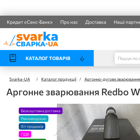
Кредит «Сенс-Банк»
Про нас
Доставка
Наші партн
КАТАЛОГ ТОВАРІВ
Svarka-UA
/
Каталог продукції
/
Аргонно-дугове зварювання
Аргонне зварювання Redbo 
Безкоштовна доставка
Рекомендуємо
Хіт продажів
ПДВ