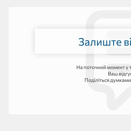
Залиште ві
На поточний момент у т
Ваш відг
Поділіться думками