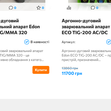
0
0
0
-дуговий
Аргонно-дуговий
ьний апарат Edon
зварювальний апарат
TIG/MMA 320
ECO TIG-200 AC/DC
В наявності
Артикул:
овий зварювальний апарат
Аргонно-дуговий зварювальни
 TIG/MMA 320 - це
Edon ECO TIG-200 AC/DC – п
вне обладнання з катего...
пристрій, призначений...
13860 грн
Купити
11700 грн