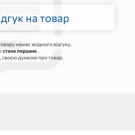
дгук на товар
овару немає жодного відгуку.
ук
стане першим
.
, своєю думкою про товар.