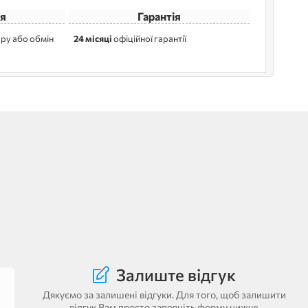
я
Гарантія
ру або обмін
24 місяці
офіційної гарантії
Залиште відгук
Дякуємо за залишені відгуки. Для того, щоб залишити
відгук Вам просто заповніть форму нижче.