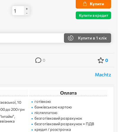
Купити
+
-
Купити в кредит
Купити
в 1 клік
0
0
Machtz
Оплата
готівкою
Раєвської, 10
банківською картою
100 до 200 грн
післяплатою
"Інтайм",
безготівковий розрахунок
ревізника
безготівковий розрахунок + ПДВ
кредит / розстрочка