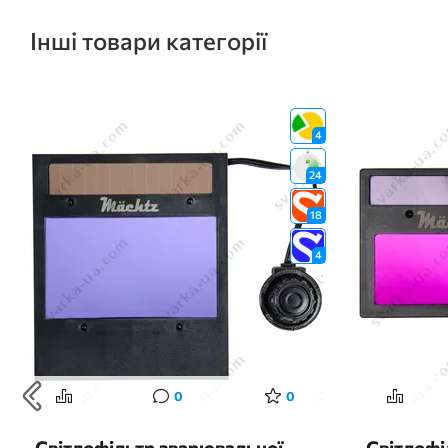
Інші товари категорії
4
24
18
4
0
0
Світлофільтр зварювальної
Світлофі