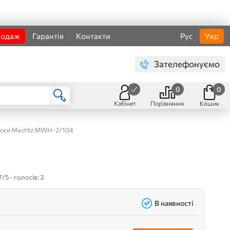
родаж
Гарантія
Контакти
Рус
Укр
Зателефонуємо
0
0
Кабінет
Порівняння
Кошик
аски Machtz MWH-2/104
7/5 - голосів: 3
В наявності