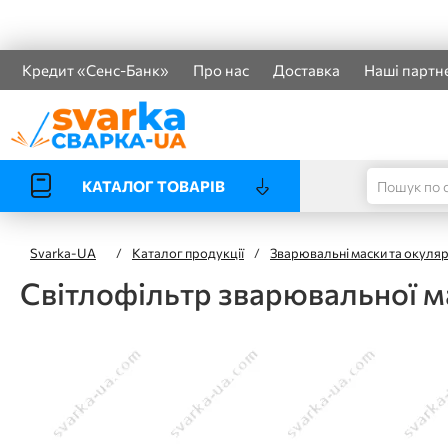
Кредит «Сенс-Банк»
Про нас
Доставка
Наші партн
КАТАЛОГ ТОВАРІВ
Svarka-UA
/
Каталог продукції
/
Зварювальні маски та окуля
Світлофільтр зварювальної 