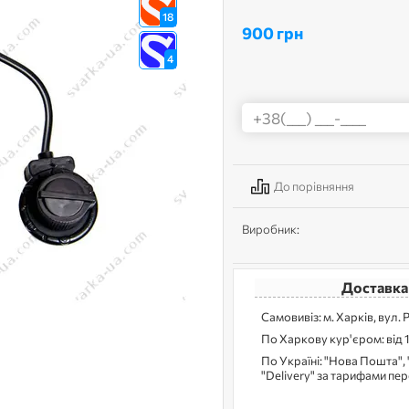
18
900 грн
4
До порівняння
Виробник:
Доставка
Самовивіз: м. Харків, вул. 
По Харкову кур'єром: від 
По Україні: "Нова Пошта", 
"Delivery" за тарифами пе