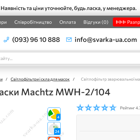
Наявність та ціни уточнюйте, будь ласка, у менеджера.
ери
Співробітництво
Оплата
Відгуки (0)
ᐈᐈᐈ Разп
(093) 96 10 888
info@svarka-ua.com
ри
/
Світлофільтри і скла для масок
/
Світлофільтр зварювальної м
маски Machtz MWH-2/104
Рейтинг
4.
4
24