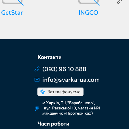
GetStar
INGCO
Контакти
(093) 96 10 888
info@svarka-ua.com
Зателефонуємо
м Харків, ТЦ "Барабашово",
вул. Раєвської 10, магазин №1
майданчик «Піротехніка»)
Часи роботи