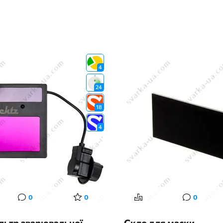
4
24
18
4
0
0
0
льтр зварювальної
Скло для маски