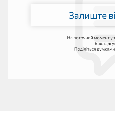
Залиште ві
На поточний момент у т
Ваш відг
Поділіться думками