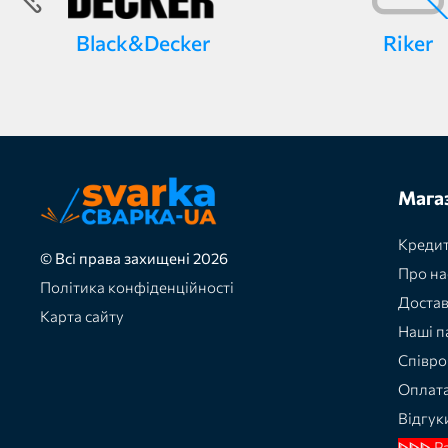
Black&Decker
Riker
Мага
Кредит
© Всі права захищені 2026
Про на
Політика конфіденційності
Доста
Карта сайту
Наші п
Співро
Оплат
Відгук
ᐈᐈᐈ Р