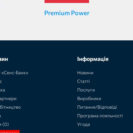
Premium Power
зин
Інформація
 «Сенс-Банк»
Новини
с
Статті
вка
Послуги
артнери
Виробники
бітництво
Питання/Відповіді
а
Програма лояльності
и (0)
Угода
азпродаж