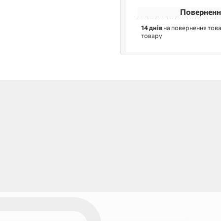
Поверненн
14 днів
на повернення това
товару