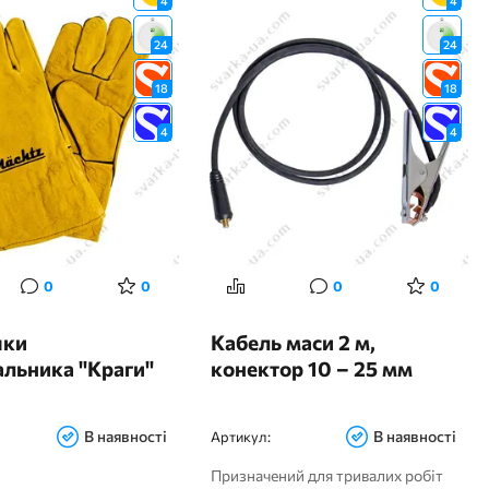
4
4
24
24
18
18
4
4
0
0
0
0
чки
Кабель маси 2 м,
льника "Краги"
конектор 10 – 25 мм
В наявності
В наявності
Артикул:
Призначений для тривалих робіт