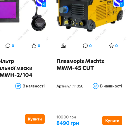
4
4
0
0
0
0
ільтр
Плазморіз Machtz
льної маски
MWM-45 CUT
 MWH-2/104
В наявності
В наявності
Артикул:
11050
10900 грн
Купити
Купити
8490 грн