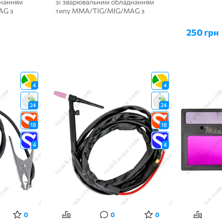
днанням
зі зварювальним обладнанням
AG з
типу ММА/TIG/MIG/MAG з
максимальним робо...
250 грн
4
4
24
24
18
18
4
4
0
0
0