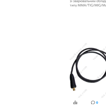
зварювання
зі зварювальним обла
типу ММА/TIG/MIG/M
3
Побутові напівавтомати
максимальним робо...
Пальники для
1
аргонодугового
зварювання
Аргонная сварка для
1
алюмінію
Плазморізи для дому та
3
гаража
Аргонно-дугове
зварювання для
2
нержавійки, чорного
металу
Плазморізи для виробів
1
завтовшки до 12 мм.
Плазморізи для виробів
1
завтовшки до 20 мм.
Плазморізи для виробів
1
завтовшки до 40 мм
2
Інверторна
3
Інверторні плазморізи
0
3
Інверторні напівавтомати