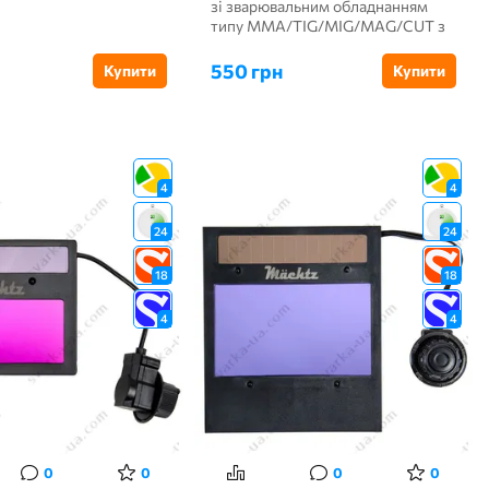
зі зварювальним обладнанням
типу ММА/TIG/MIG/MAG/CUT з
максимальним р...
550 грн
Купити
Купити
4
4
24
24
18
18
4
4
0
0
0
0