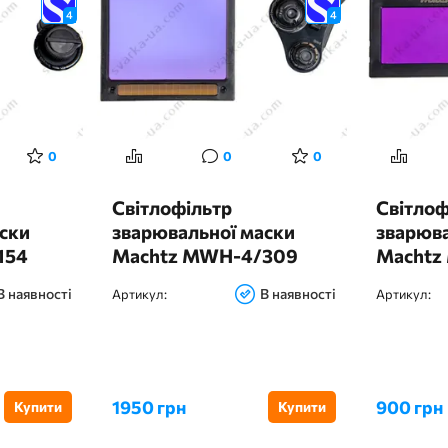
4
4
0
0
0
Світлофільтр
Світлоф
ски
зварювальної маски
зварюва
154
Machtz MWH-4/309
Machtz
PRO
В наявності
В наявності
Артикул:
Артикул:
1950 грн
900 грн
Купити
Купити