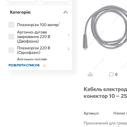
Категорія:
1
Плазморізи 100 ампер
Аргонно-дугове
1
зварювання 220 В
(Двофазна)
Плазморізи 220 В
2
(Однофазні)
Аргонно-дугове
1
зварювання 380 В
РОЗКРИТИ СПИСОК
(Трьохфазна)
0
1
Плазморезы 45 ампер
1
Плазморізи 60 ампер
Кабель електрод
Аргонно-дугове
конектор 10 – 2
зварювання AC/DC
1
(змінного/постійного
струму)
Аргонно-дугове
2
Немає 
Артикул:
зварювання
Побутове аргонно-дугове
Призначений для трива
2