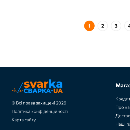
Зварювальні маски та
5
окуляри
Зварювальні
3
напівавтомати
Зварювальні
1
2
3
2
напівавтомати для
нержавійки
Зварювальні електроди
2
для зварювання ММА
Світлофільтри і скла для
5
масок
Універсальні
3
напівавтомати
Мага
Кредит
© Всі права захищені 2026
Про на
Політика конфіденційності
Доста
Карта сайту
Наші п