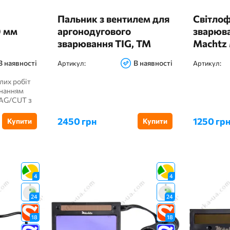
Пальник з вентилем для
Світлоф
0 мм
аргонодугового
зварюва
зварювання TIG, ТМ
Machtz
Machtz
В наявності
В наявності
Артикул:
Артикул:
лих робіт
днанням
AG/CUT з
2450 грн
1250 гр
Купити
Купити
4
4
24
24
18
18