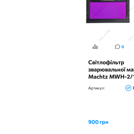
Напівавтомати на 220
3
вольт
Напівавтомати з газом
3
(MIG / MAG)
3
Напівавтомати з дисплеєм
Напівавтомати з
2
еврорукавом
Напівпрофесійні
0
1
плазморізи
Напівпрофесійні
2
Світлофільтр
напівавтомати
зварювальної ма
Дріт для
2
напівавтоматичного
Machtz MWH-2/
зварювання
Професійне аргонно-
2
Артикул:
дугове зварювання
Плазморіз із
3
безконтактним підпалом
2
Зварювальні апарати 3 в 1
10
Зварювальні інвертори
900 грн
2
Зварювальні кабелі