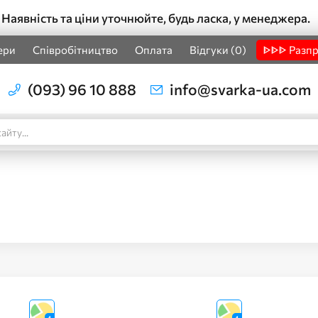
Наявність та ціни уточнюйте, будь ласка, у менеджера.
ери
Співробітництво
Оплата
Відгуки (0)
ᐈᐈᐈ Разп
(093) 96 10 888
info@svarka-ua.com