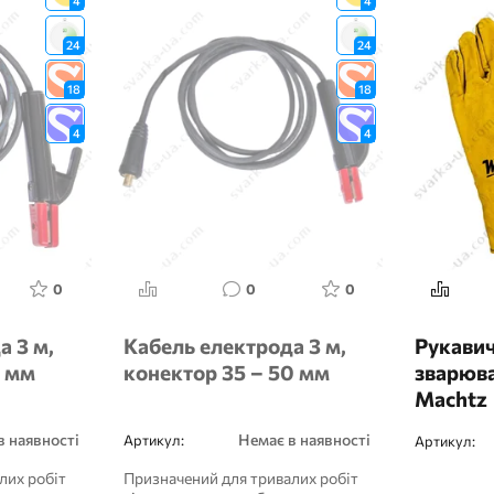
4
4
24
24
18
18
4
4
0
0
0
а 3 м,
Кабель електрода 3 м,
Рукави
5 мм
конектор 35 – 50 мм
зварюва
Machtz
в наявності
Немає в наявності
Артикул:
Артикул:
лих робіт
Призначений для тривалих робіт