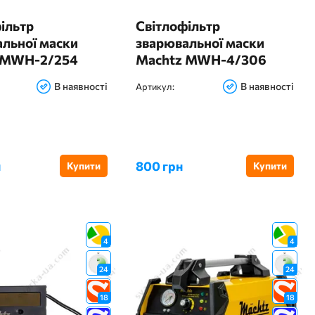
ільтр
Світлофільтр
льної маски
зварювальної маски
 MWH-2/254
Machtz MWH-4/306
PRO
В наявності
В наявності
Артикул:
н
800 грн
Купити
Купити
4
4
24
24
18
18