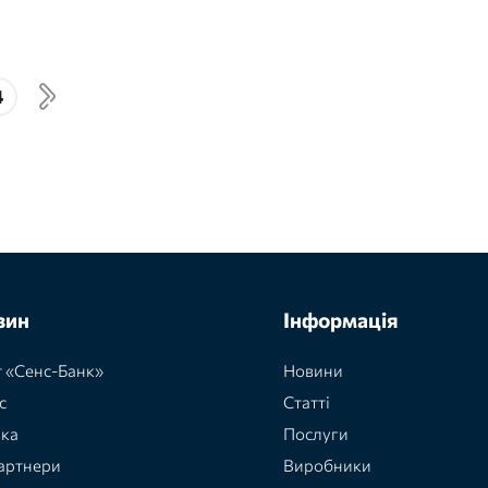
4
зин
Інформація
 «Сенс-Банк»
Новини
с
Статті
вка
Послуги
артнери
Виробники