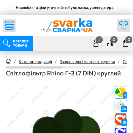
Наявність та ціни уточнюйте, будь ласка, у менеджера.
0
0
КАТАЛОГ
ТОВАРІВ
/
Каталог продукції
/
Зварювальні маски та окуляри
/
Світл
Світлофільтр Rhino Г-3 (7 DIN) круглий
4
24
18