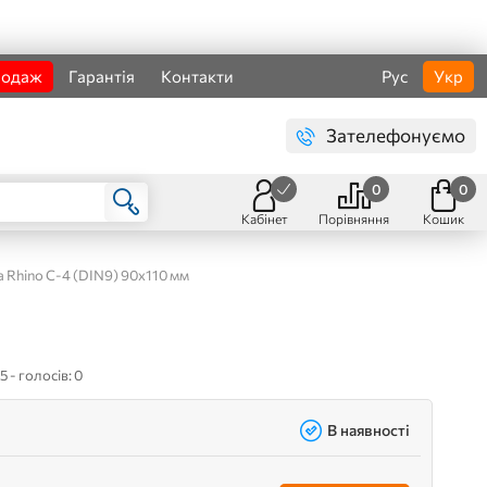
родаж
Гарантія
Контакти
Рус
Укр
Зателефонуємо
0
0
Кабінет
Порівняння
Кошик
 Rhino С-4 (DIN9) 90х110 мм
5 - голосів: 0
В наявності