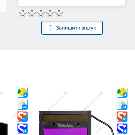
Залишити відгук
4
4
24
24
18
18
4
4