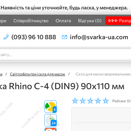
Наявність та ціни уточнюйте, будь ласка, у менеджера.
ери
Співробітництво
Оплата
Відгуки (0)
ᐈᐈᐈ Разп
(093) 96 10 888
info@svarka-ua.com
ри
/
Світлофільтри і скла для масок
/
Скло для маски зварювальника
а Rhino С-4 (DIN9) 90х110 мм
Рейтинг
0/
4
24