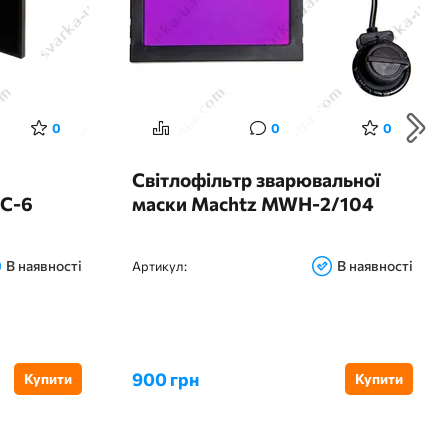
0
0
0
Світлофільтр зварювальної
 С-6
маски Machtz MWH-2/104
В наявності
В наявності
Артикул:
900 грн
Купити
Купити