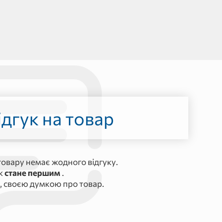
дгук на товар
овару немає жодного відгуку.
ук
стане першим
.
, своєю думкою про товар.