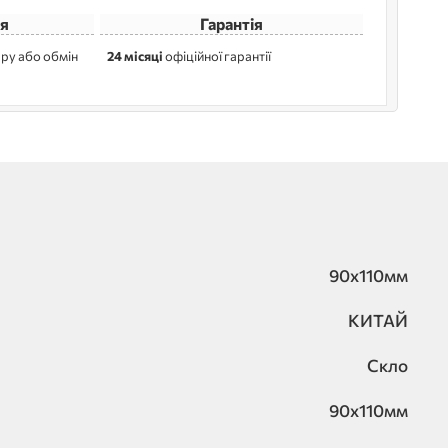
я
Гарантія
ру або обмін
24 місяці
офіційної гарантії
90х110мм
КИТАЙ
Скло
90х110мм