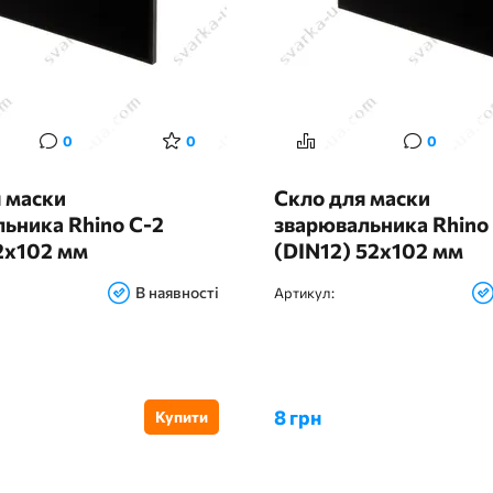
0
0
0
 маски
Скло для маски
ьника Rhino С-2
зварювальника Rhino
2х102 мм
(DIN12) 52х102 мм
В наявності
Артикул:
8 грн
Купити