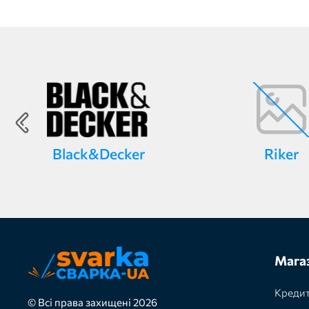
Black&Decker
Riker
Мага
Кредит
© Всі права захищені 2026