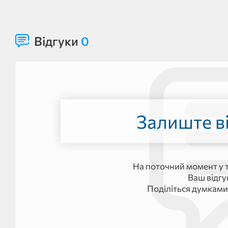
Відгуки
0
Залиште ві
На поточний момент у т
Ваш відг
Поділіться думками