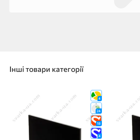
Інші товари категорії
4
24
18
4