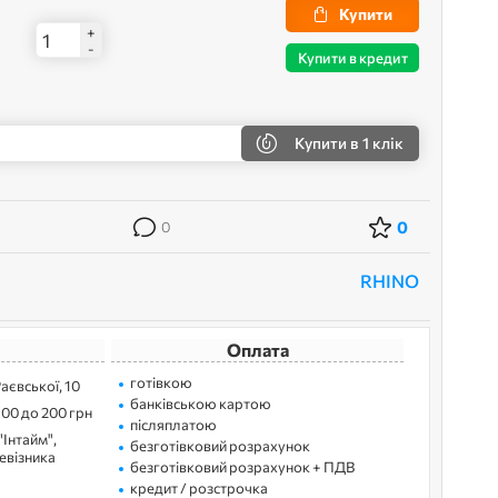
Купити
+
-
Купити в кредит
Купити
в 1 клік
0
0
RHINO
Оплата
готівкою
Раєвської, 10
банківською картою
100 до 200 грн
післяплатою
"Інтайм",
безготівковий розрахунок
ревізника
безготівковий розрахунок + ПДВ
кредит / розстрочка