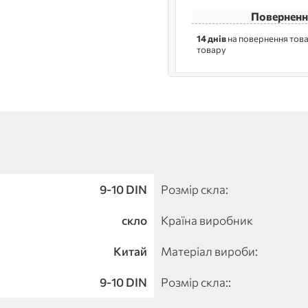
Поверненн
14 днів
на повернення това
товару
9-10 DIN
Розмір скла:
скло
Країна виробник
Китай
Матеріал вироби:
9-10 DIN
Розмір скла::