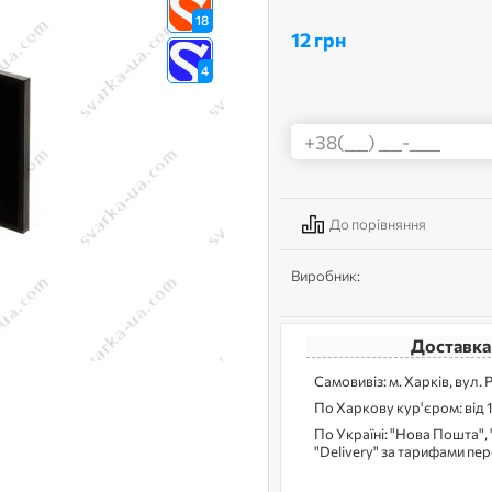
18
12 грн
4
До порівняння
Виробник:
Доставка
Самовивіз: м. Харків, вул. 
По Харкову кур'єром: від 
По Україні: "Нова Пошта", 
"Delivery" за тарифами пе