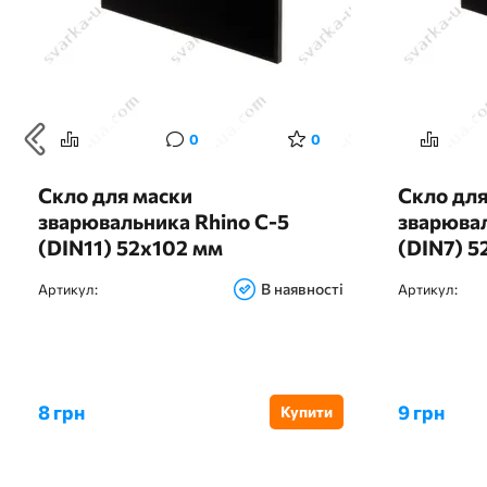
0
0
Скло для маски
Скло для
зварювальника Rhino С-5
зварювал
(DIN11) 52х102 мм
(DIN7) 5
В наявності
Артикул:
Артикул:
8 грн
9 грн
Купити