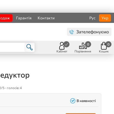
родаж
Гарантія
Контакти
Рус
Укр
Зателефонуємо
0
0
Кабінет
Порівняння
Кошик
редуктор
2/5 - голосів: 4
В наявності