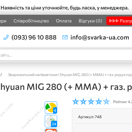
Наявність та ціни уточнюйте, будь ласка, у менеджера.
ери
Співробітництво
Оплата
Відгуки (0)
ᐈᐈᐈ Разп
(093) 96 10 888
info@svarka-ua.com
/
Зварювальний напівавтомат Shyuan MIG 280 (+ MMA) + газ. редуктор
hyuan MIG 280 (+ MMA) + газ. 
Рейтинг
4.
4
Артикул:
748
24