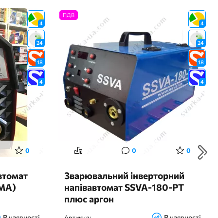
ПДВ
4
4
24
24
18
18
4
4
0
0
0
втомат
Зварювальний інверторний
MMA)
напівавтомат SSVA-180-PТ
плюс аргон
В наявності
В наявності
Артикул: