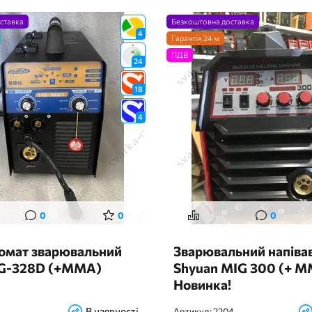
ставка
Безкоштовна доставка
4
Гарантія 24 м
ПДВ
24
18
4
0
0
0
томат зварювальний
Зварювальний напіва
G-328D (+MMA)
Shyuan MIG 300 (+ 
Новинка!
В наявності
Артикул:
2204