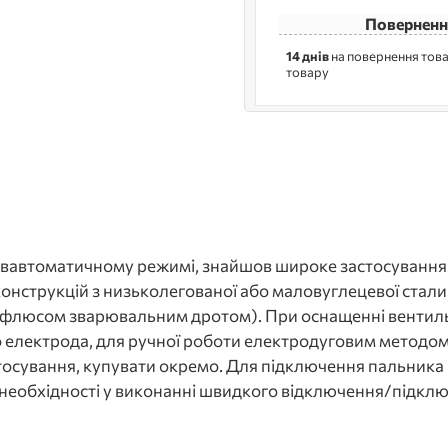
Поверненн
14 днів
на повернення това
товару
апівавтоматичному режимі, знайшов широке застосуванн
конструкцій з низьколегованої або маловуглецевої стали
ої флюсом зварювальним дротом). При оснащенні вентиль
 електрода, для ручної роботи електродуговим методом.
астосування, купувати окремо. Для підключення пальника
ої необхідності у виконанні швидкого відключення/підк