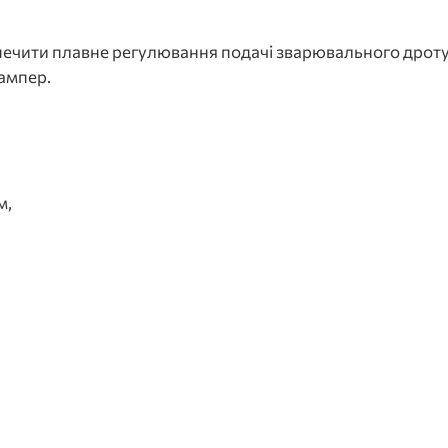
печити плавне регулювання подачі зварювального дроту
 ампер.
м,