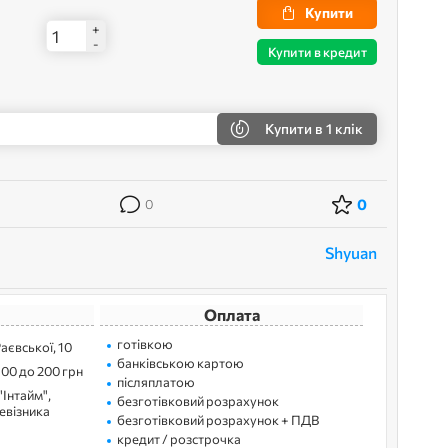
Купити
+
-
Купити в кредит
Купити
в 1 клік
0
0
Shyuan
Оплата
готівкою
Раєвської, 10
банківською картою
100 до 200 грн
післяплатою
"Інтайм",
безготівковий розрахунок
ревізника
безготівковий розрахунок + ПДВ
кредит / розстрочка