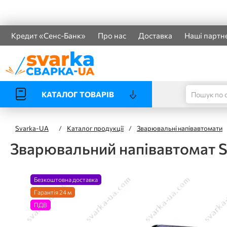
Кредит «Сенс-Банк»
Про нас
Доставка
Наші партн
КАТАЛОГ ТОВАРІВ
Svarka-UA
/
Каталог продукції
/
Зварювальні напівавтомати
Зварювальний напівавтомат S
Безкоштовна доставка
Гарантія 24 м
ПДВ