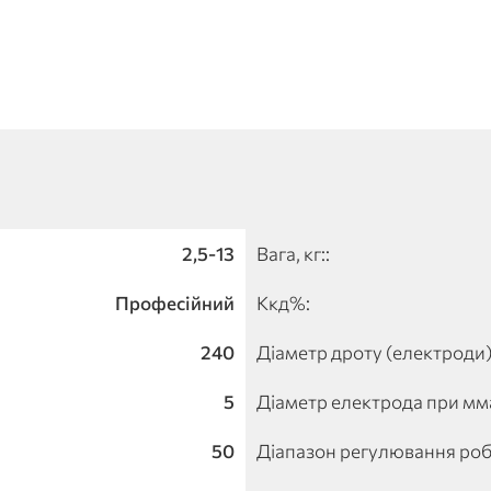
2,5-13
Вага, кг::
Професійний
Ккд%:
240
Діаметр дроту (електроди)
5
Діаметр електрода при мма
50
Діапазон регулювання робо