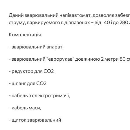
Даний зварювальний напівавтомат, дозволяє забез
струму, варьируемого в діапазонах – від 40 і до 280
Комплектація:
- зварювальний апарат,
- зварювальний "еврорукав" довжиною 2 метри 80 с
- редуктор для СО2
- шланг для СО2
- кабель з електротримачі,
- кабель маси,
- щиток зварювальний