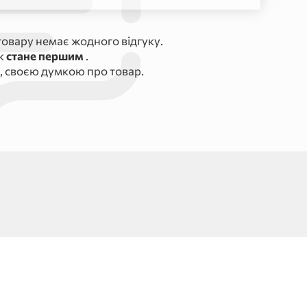
овару немає жодного відгуку.
ук
стане першим
.
, своєю думкою про товар.