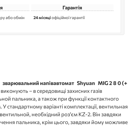
я
Гарантія
ру або обмін
24 місяці
офіційної гарантії
я
зварювальний напівавтомат
Shyuan
MIG 2
8
0 (+
 виконують – в середовищі захисних газів
ной пальника, а також при функції контактного
 У стандартному варіанті комплектації, вентильная
 вентильной, необхідний роз'єм KZ-2. Він завдяки
лючення пальника, крім цього, завдяки йому можливе