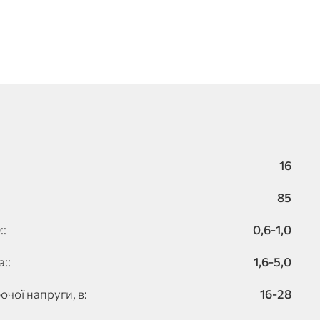
16
85
::
0,6-1,0
::
1,6-5,0
чої напруги, в:
16-28