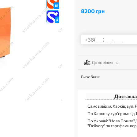
18
8200 грн
4
До порівняння
Виробник:
Доставка
Самовивіз: м. Харків, вул. 
По Харкову кур'єром: від 
По Україні: "Нова Пошта", 
"Delivery" за тарифами пе