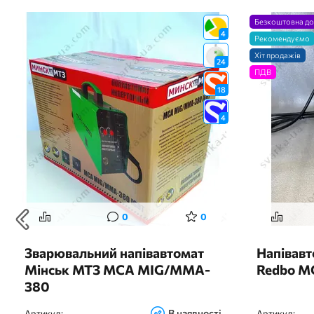
Безкоштовна до
4
Рекомендуємо
Хіт продажів
24
ПДВ
18
4
0
0
Зварювальний напівавтомат
Напівав
Мінськ МТЗ МСА MIG/MMA-
Redbo M
380
В наявності
Артикул:
Артикул: