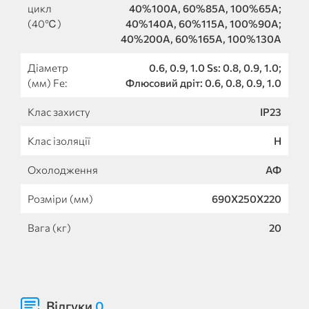
цикл
40%100A, 60%85A, 100%65A;
(40℃)
40%140A, 60%115A, 100%90A;
40%200A, 60%165A, 100%130A
Діаметр
0.6, 0.9, 1.0 Ss: 0.8, 0.9, 1.0;
(мм) Fe:
Флюсовий дріт: 0.6, 0.8, 0.9, 1.0
Клас захисту
IP23
Клас ізоляції
H
Охолодження
АФ
Розміри (мм)
690X250X220
Вага (кг)
20
Відгуки
0