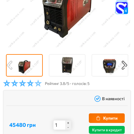
4
Рейтинг
3.8/5 - голосів: 5
В наявності
Купити
+
45480 грн
-
Купити в кредит