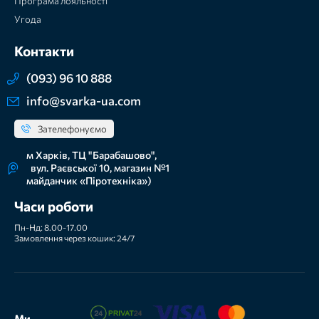
Програма лояльності
Угода
Контакти
(093) 96 10 888
info@svarka-ua.com
Зателефонуємо
м Харків, ТЦ "Барабашово",
вул. Раєвської 10, магазин №1
майданчик «Піротехніка»)
Часи роботи
Пн-Нд: 8.00-17.00
Замовлення через кошик: 24/7
Ми