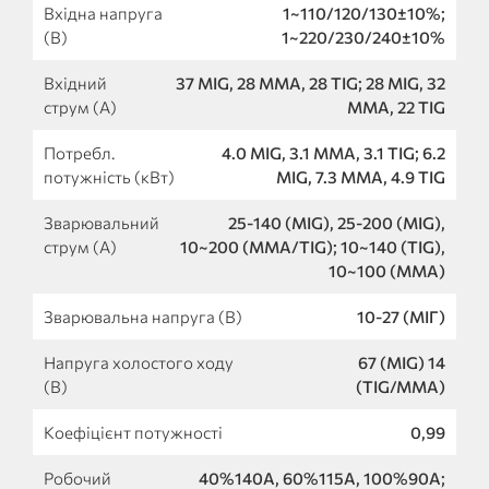
Вхідна напруга
1~110/120/130±10%;
(В)
1~220/230/240±10%
Вхідний
37 MIG, 28 MMA, 28 TIG; 28 MIG, 32
струм (А)
MMA, 22 TIG
Потребл.
4.0 MIG, 3.1 MMA, 3.1 TIG; 6.2
потужність (кВт)
MIG, 7.3 MMA, 4.9 TIG
Зварювальний
25-140 (MIG), 25-200 (MIG),
струм (А)
10~200 (MMA/TIG); 10~140 (TIG),
10~100 (MMA)
Зварювальна напруга (В)
10-27 (МІГ)
Напруга холостого ходу
67 (MIG) 14
(В)
(TIG/MMA)
Коефіцієнт потужності
0,99
Робочий
40%140A, 60%115A, 100%90A;