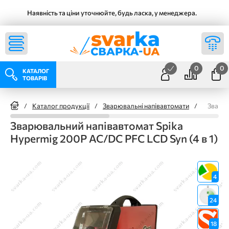
Наявність та ціни уточнюйте, будь ласка, у менеджера.
0
0
КАТАЛОГ
ТОВАРІВ
/
Каталог продукції
/
Зварювальні напівавтомати
/
Зварюв
Зварювальний напівавтомат Spika
Hypermig 200P AC/DC PFC LCD Syn (4 в 1)
4
24
18