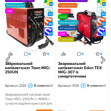
4
4
Рекомендуємо
Гарантія 24 м
ПДВ
Новінка
24
24
Акція
Рекомендуємо
18
18
Хіт продажів
4
4
ПДВ
Супер ціна
0
0
0
0
Зварювальний
Зварювальний
напівавтомат Темп MIG-
напівавтомат Edon TEX
250UN
MIG-307 із
синергетичним
керуванням
В наявності
В наявності
Артикул:
2233
Артикул:
3125
Зварювальний напівавтомат
Темп MIG-250UN (+ MMA) –
сучасне надійне пристрій для
обробки різн...