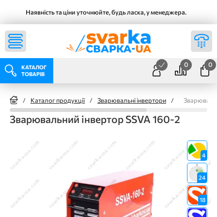
Наявність та ціни уточнюйте, будь ласка, у менеджера.
0
0
КАТАЛОГ
ТОВАРІВ
/
Каталог продукції
/
Зварювальні інвертори
/
Зварювальн
Зварювальний інвертор SSVA 160-2
4
24
18