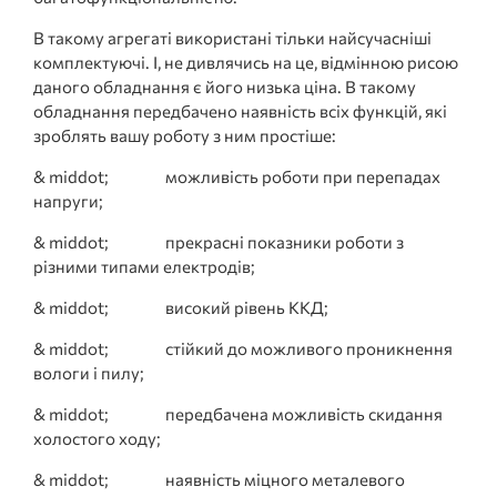
В такому агрегаті використані тільки найсучасніші
комплектуючі. І, не дивлячись на це, відмінною рисою
даного обладнання є його низька ціна. В такому
обладнання передбачено наявність всіх функцій, які
зроблять вашу роботу з ним простіше:
& middot; можливість роботи при перепадах
напруги;
& middot; прекрасні показники роботи з
різними типами електродів;
& middot; високий рівень ККД;
& middot; стійкий до можливого проникнення
вологи і пилу;
& middot; передбачена можливість скидання
холостого ходу;
& middot; наявність міцного металевого