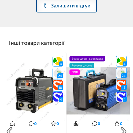
Залишити відгук
Інші товари категорії
Безкоштовна доставка
4
4
Рекомендуємо
ПДВ
24
24
18
18
4
4
0
0
0
0