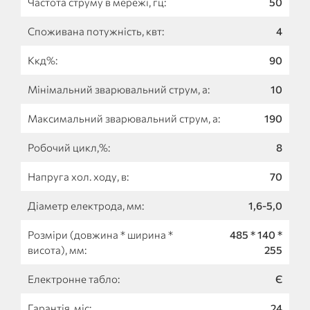
Частота струму в мережі, гц:
50
Споживана потужність, квт:
4
Ккд%:
90
Мінімальний зварювальний струм, а:
10
Максимальний зварювальний струм, а:
190
Робочий цикл,%:
8
Напруга хол. ходу, в:
70
Діаметр електрода, мм:
1,6-5,0
Розміри (довжина * ширина *
485 * 140 *
висота), мм:
255
Електронне табло:
Є
Гарантія, міс:
24