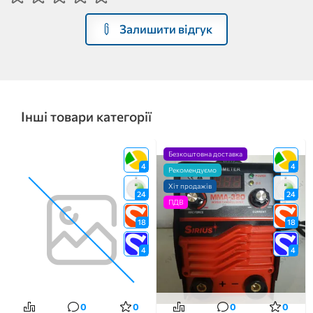
Залишити відгук
Інші товари категорії
Безкоштовна доставка
4
4
Рекомендуємо
Хіт продажів
24
24
ПДВ
18
18
4
4
0
0
0
0