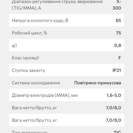
Діапазон регулювання струму зварювання
5-
(TIG/MMA), А
300
Напруга холостого ходу, В
65
Робочий цикл, %
75
φ)
0,8
Клас ізоляції
F
Ступінь захисту
IP21
Система охолодження
Повітряно-примусова
Діаметр електродів (MMA), мм
1,6-5,0
Вага нетто/брутто, кг
7,0/8,0
Вага нетто/брутто, кг
7,0/8,0
Тип зварювання:
TIG