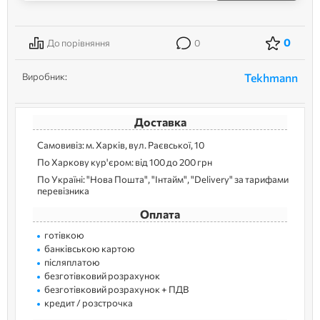
0
До порівняння
0
Виробник:
Tekhmann
Доставка
Самовивіз: м. Харків, вул. Раєвської, 10
По Харкову кур'єром: від 100 до 200 грн
По Україні: "Нова Пошта", "Інтайм", "Delivery" за тарифами
перевізника
Оплата
готівкою
банківською картою
післяплатою
безготівковий розрахунок
безготівковий розрахунок + ПДВ
кредит / розстрочка