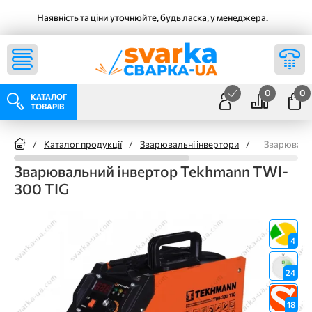
Наявність та ціни уточнюйте, будь ласка, у менеджера.
0
0
КАТАЛОГ
ТОВАРІВ
/
Каталог продукції
/
Зварювальні інвертори
/
Зварювальн
Зварювальний інвертор Tekhmann TWI-
300 TIG
4
24
18