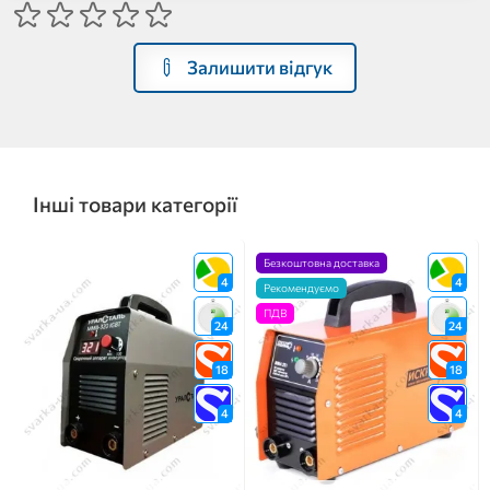
Залишити відгук
Інші товари категорії
Безкоштовна доставка
4
4
Рекомендуємо
ПДВ
24
24
18
18
4
4