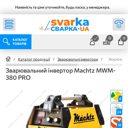
Наявність та ціни уточнюйте, будь ласка, у менеджера.
0
0
КАТАЛОГ
ТОВАРІВ
/
Каталог продукції
/
Зварювальні інвертори
/
Зварюваль
Зварювальний інвертор Machtz MWM-
380 PRO
4
24
18