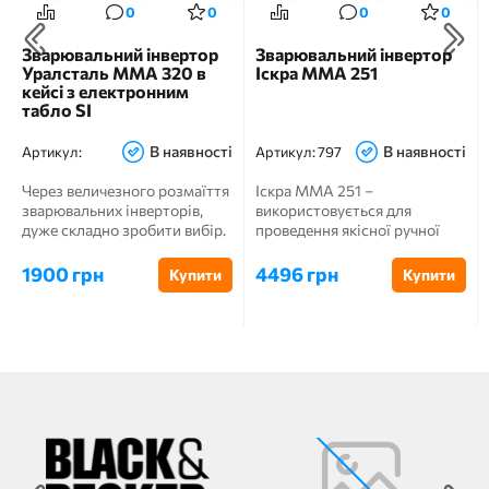
0
0
0
0
Зварювальний інвертор
Зварювальний інвертор
Уралсталь ММА 320 в
Іскра ММА 251
кейсі з електронним
табло SI
В наявності
В наявності
Артикул:
Артикул:
797
Через величезного розмаїття
Іскра ММА 251 –
зварювальних інверторів,
використовується для
дуже складно зробити вибір.
проведення якісної ручної
Очі розбігаються і...
зварки, наплавлення і різання
...
1900 грн
4496 грн
Купити
Купити