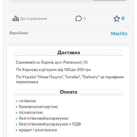
0
До порівняння
0
Виробник:
Machtz
Доставка
Самовивіз: м. Харків, вул. Раєвської, 10
По Харкову кур'єром: від 100 до 200 грн
По Україні: "Нова Пошта", "Інтайм", "Delivery" за тарифами
перевізника
Оплата
готівкою
банківською картою
післяплатою
безготівковий розрахунок
безготівковий розрахунок + ПДВ
кредит / розстрочка