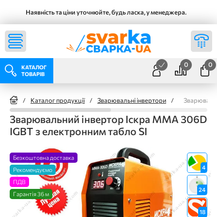
Наявність та ціни уточнюйте, будь ласка, у менеджера.
0
0
КАТАЛОГ
ТОВАРІВ
/
Каталог продукції
/
Зварювальні інвертори
/
Зварювальн
Зварювальний інвертор Іскра MMA 306D
IGBT з електронним табло SI
Безкоштовна доставка
4
Рекомендуємо
ПДВ
24
Гарантія 36 м
18