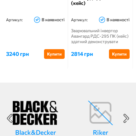
(кейс)
В наявності
В наявності
Артикул:
Артикул:
Зварювальний інвертор
Авангард РДС-295 ПК (кейс)
здатний демонструвати
стійкі показники в роботі, н...
3240 грн
2814 грн
Купити
Купити
Black&Decker
Riker