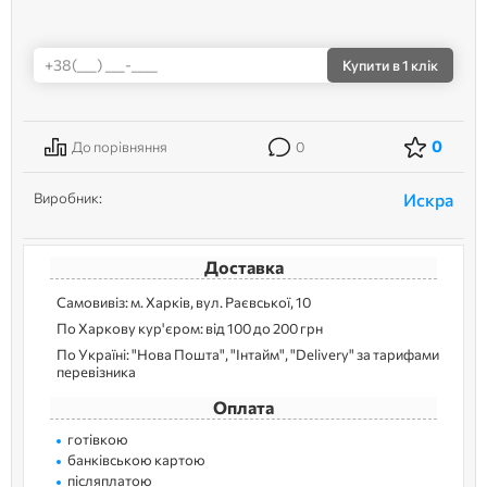
Купити
в 1 клік
0
До порівняння
0
Виробник:
Искра
Доставка
Самовивіз: м. Харків, вул. Раєвської, 10
По Харкову кур'єром: від 100 до 200 грн
По Україні: "Нова Пошта", "Інтайм", "Delivery" за тарифами
перевізника
Оплата
готівкою
банківською картою
післяплатою