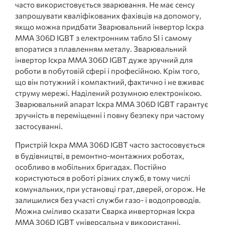
часто використовується зварювання. Не має сенсу
запрошувати кваліфікованих фахівців на допомогу,
якщо можна придбати Зварювальний інвертор Іскра
MMA 306D IGBT з електронним табло SI і самому
впоратися з плавленням металу. Зварювальний
інвертор Іскра MMA 306D IGBT дуже зручний для
роботи в побутовій сфері і професійною. Крім того,
що він потужний і компактний, фактично і не вживає
струму мережі. Наділений розумною електронікою.
Зварювальний апарат Іскра MMA 306D IGBT гарантує
зручність в переміщенні і повну безпеку при частому
застосуванні.
Пристрій Іскра MMA 306D IGBT часто застосовується
в будівництві, в ремонтно-монтажних роботах,
особливо в мобільних бригадах. Постійно
користуються в роботі різних служб, в тому числі
комунальних, при установці грат, дверей, огорож. Не
залишилися без участі служби газо- і водопроводів.
Можна сміливо сказати Сварка инверторная Іскра
MMA 306D IGBT універсальна у використанні.