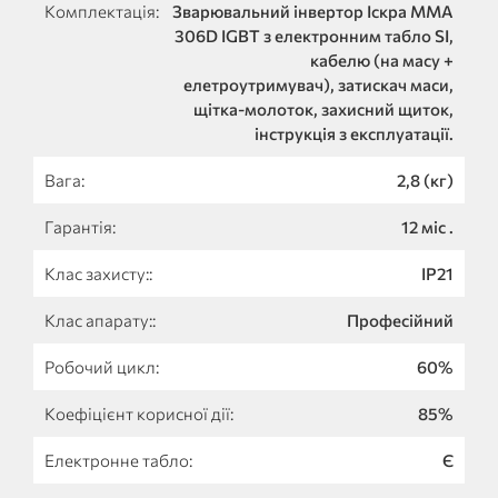
Комплектація:
Зварювальний інвертор Іскра MMA
306D IGBT з електронним табло SI,
кабелю (на масу +
елетроутримувач), затискач маси,
щітка-молоток, захисний щиток,
інструкція з експлуатації.
Вага:
2,8 (кг)
Гарантія:
12 міс .
Клас захисту::
IP21
Клас апарату::
Професійний
Робочий цикл:
60%
Коефіцієнт корисної дії:
85%
Електронне табло:
Є