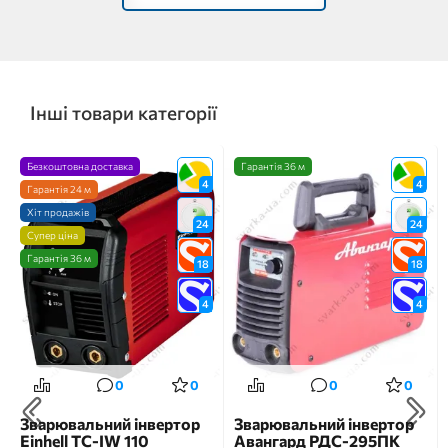
Інші товари категорії
Безкоштовна доставка
Гарантія 36 м
4
4
Гарантія 24 м
Хіт продажів
24
24
Супер ціна
Гарантія 36 м
18
18
4
4
0
0
0
0
Зварювальний інвертор
Зварювальний інвертор
Einhell TC-IW 110
Авангард РДС-295ПК