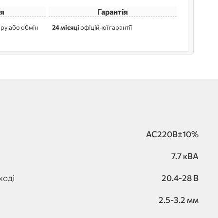
я
Гарантія
ру або обмін
24 місяці
офіційної гарантії
AC220B±10%
7.7 кВА
ході
20.4-28 B
2.5-3.2 мм