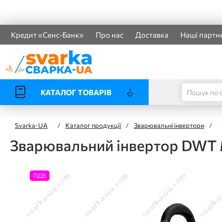
Кредит «Сенс-Банк»
Про нас
Доставка
Наші партн
КАТАЛОГ ТОВАРІВ
Svarka-UA
/
Каталог продукції
/
Зварювальні інвертори
/
Зварювальний інвертор DWT
ПДВ