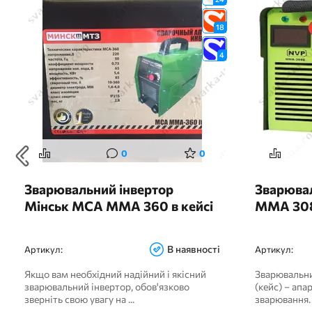
18
4
0
0
Зварювальний інвертор
Зварюва
Мінськ МСА ММА 360 в кейсі
MMA 308
В наявності
Артикул:
Артикул:
Якщо вам необхідний надійний і якісний
Зварювальн
зварювальний інвертор, обов'язково
(кейс) – апа
зверніть свою увагу на ...
зварювання. 