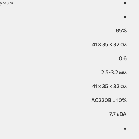
румом
●
●
85%
41 × 35 × 32 см
0.6
2.5-3.2 мм
41 × 35 × 32 см
AC220B ± 10%
7.7 кВА
●