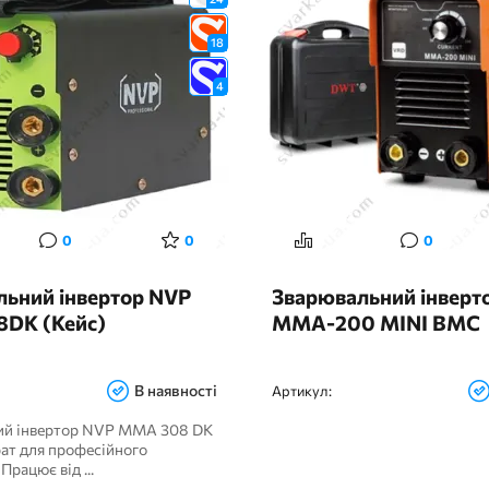
18
4
0
0
0
льний інвертор NVP
Зварювальний інвер
DK (Кейс)
MMA-200 MINI BMC
В наявності
Артикул:
ий інвертор NVP MMA 308 DK
рат для професійного
Працює від ...