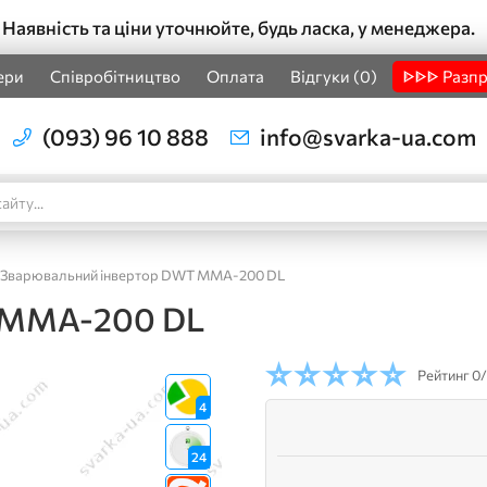
Наявність та ціни уточнюйте, будь ласка, у менеджера.
ери
Співробітництво
Оплата
Відгуки (0)
ᐈᐈᐈ Разп
(093) 96 10 888
info@svarka-ua.com
Зварювальний інвертор DWT MMA-200 DL
 MMA-200 DL
Рейтинг
0/
4
24