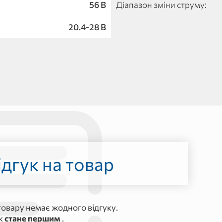
56 B
Діапазон зміни струму:
20.4-28 B
дгук на товар
овару немає жодного відгуку.
ук
стане першим
.