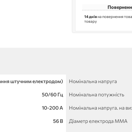
Поверненн
14 днів
на повернення това
товару
ння штучним електродом)
Номінальна напруга
50/60 Гц
Номінальна потужність
10-200 A
Номінальна напруга. на ви
56 B
Діаметр електрода MMA