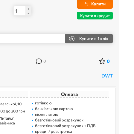
Купити
+
-
Купити в кредит
Купити
в 1 клік
0
0
DWT
Оплата
готівкою
Раєвської, 10
банківською картою
100 до 200 грн
післяплатою
"Інтайм",
безготівковий розрахунок
ревізника
безготівковий розрахунок + ПДВ
кредит / розстрочка