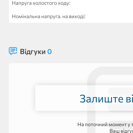
Напруга холостого ходу:
Номінальна напруга. на виході:
Відгуки
0
Залиште ві
На поточний момент у т
Ваш відг