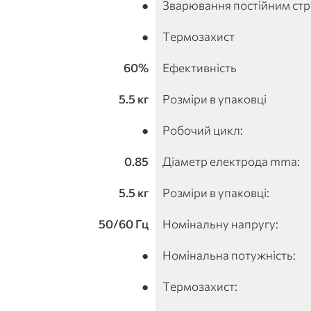
●
Зварювання постійним ст
●
Термозахист
60%
Ефективність
5.5 кг
Розміри в упаковці
●
Робочий цикл:
0.85
Діаметр електрода mma:
5.5 кг
Розміри в упаковці:
50/60 Гц
Номінальну напругу:
●
Номінальна потужність:
●
Термозахист: