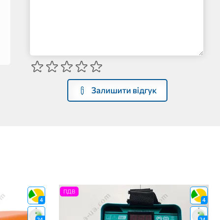
Залишити відгук
ПДВ
4
4
24
24