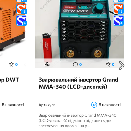
18
18
4
4
0
0
0
тор DWT
Зварювальний інвертор Grand
MMA-340 (LCD-дисплей)
В наявності
В наявності
Артикул:
Зварювальний інвертор Grand MMA-340
(LCD-дисплей) відмінно підходить для
застосування вдома і на р...