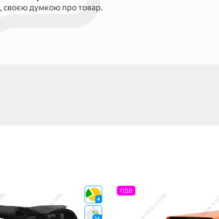
, своєю думкою про товар.
ПДВ
4
24