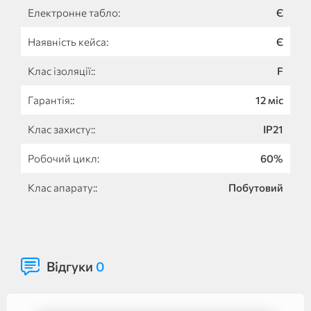
Електронне табло:
Є
Наявність кейса:
Є
Клас ізоляції::
F
Гарантія::
12 міс
Клас захисту::
IP21
Робочий цикл:
60%
Клас апарату::
Побутовий
Відгуки
0