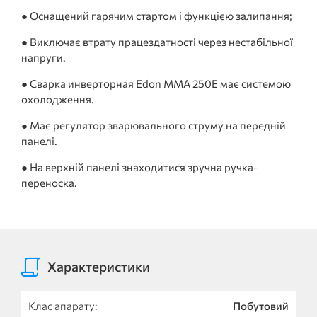
● Оснащений гарячим стартом і функцією залипання;
● Виключає втрату працездатності через нестабільної
напруги.
● Сварка инверторная Edon MMA 250E має системою
охолодження.
● Має регулятор зварювального струму на передній
панелі.
● На верхній панелі знаходитися зручна ручка-
переноска.
Характеристики
Клас апарату:
Побутовий