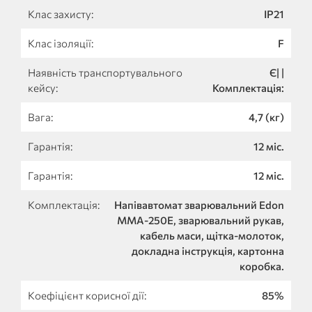
Клас захисту:
IP21
Клас ізоляції:
F
Наявність транспортувального
Є| |
кейсу:
Комплектація:
Вага:
4,7 (кг)
Гарантія:
12 міс.
Гарантія:
12 міс.
Комплектація:
Напівавтомат зварювальний Edon
MMA-250E, зварювальний рукав,
кабель маси, щітка-молоток,
докладна інструкція, картонна
коробка.
Коефіцієнт корисної дії:
85%