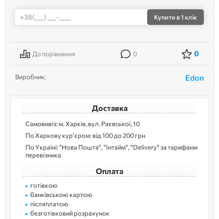
Купити
в 1 клік
0
До порівняння
0
Виробник:
Edon
Доставка
Самовивіз: м. Харків, вул. Раєвської, 10
По Харкову кур'єром: від 100 до 200 грн
По Україні: "Нова Пошта", "Інтайм", "Delivery" за тарифами
перевізника
Оплата
готівкою
банківською картою
післяплатою
безготівковий розрахунок