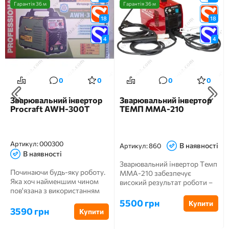
Гарантія 36 м
Гарантія 36 м
18
18
4
4
0
0
0
0
Зварювальний інвертор
Зварювальний інвертор
Procraft AWH-300T
ТЕМП ММА-210
Артикул:
000300
В наявності
Артикул:
860
В наявності
Зварювальний інвертор Темп
Починаючи будь-яку роботу.
ММА-210 забезпечує
Яка хоч найменшим чином
високий результат роботи –
пов'язана з використанням
міцний і якісний шо...
зварювального обладн...
5500 грн
Купити
3590 грн
Купити