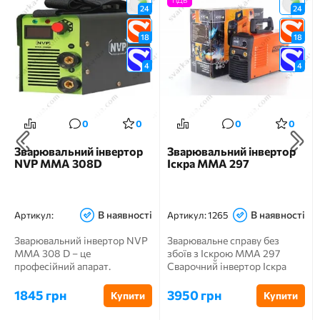
24
24
18
18
4
4
0
0
0
0
Зварювальний інвертор
Зварювальний інвертор
NVP MMA 308D
Іскра MMA 297
В наявності
В наявності
Артикул:
Артикул:
1265
Зварювальний інвертор NVP
Зварювальне справу без
MMA 308 D – це
збоїв з Іскрою MMA 297
професійний апарат.
Сварочний̆ інвертор Іскра
Потужна і вдосконалена
MMA 297- це, в першу чер...
модель. В...
1845 грн
3950 грн
Купити
Купити