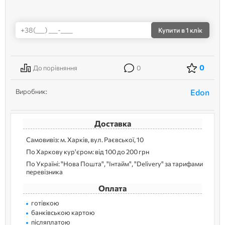
Купити
в 1 клік
0
До порівняння
0
Виробник:
Edon
Доставка
Самовивіз: м. Харків, вул. Раєвської, 10
По Харкову кур'єром: від 100 до 200 грн
По Україні: "Нова Пошта", "Інтайм", "Delivery" за тарифами
перевізника
Оплата
готівкою
банківською картою
післяплатою