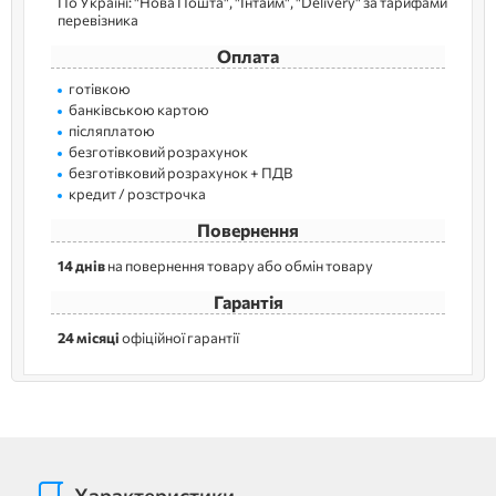
По Україні: "Нова Пошта", "Інтайм", "Delivery" за тарифами
перевізника
Оплата
готівкою
банківською картою
післяплатою
безготівковий розрахунок
безготівковий розрахунок + ПДВ
кредит / розстрочка
Повернення
14 днів
на повернення товару або обмін товару
Гарантія
24 місяці
офіційної гарантії
Характеристики