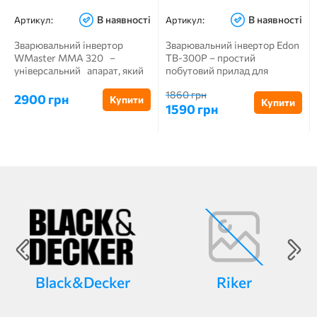
В наявності
В наявності
Артикул:
Артикул:
Зварювальний інвертор
Зварювальний інвертор Edon
WMaster MMA 320 –
TB-300P – простий
універсальний апарат, який
побутовий прилад для
можна викори...
обробки чорних металів і с...
1860 грн
2900 грн
Купити
Купити
1590 грн
Black&Decker
Riker