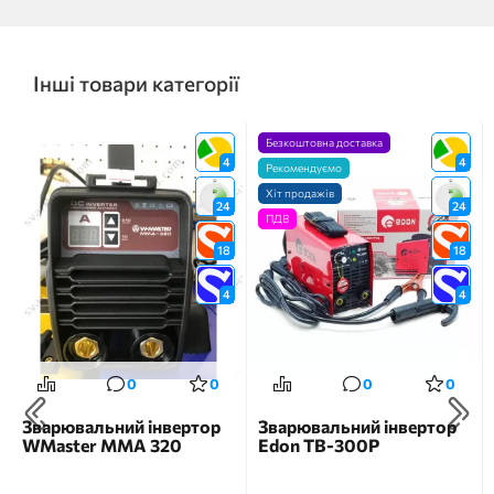
Інші товари категорії
Безкоштовна доставка
4
4
Рекомендуємо
Хіт продажів
24
24
ПДВ
18
18
4
4
0
0
0
0
Зварювальний інвертор
Зварювальний інвертор
WMaster MMA 320
Edon TB-300P