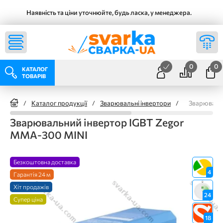
Наявність та ціни уточнюйте, будь ласка, у менеджера.
0
0
КАТАЛОГ
ТОВАРІВ
/
Каталог продукції
/
Зварювальні інвертори
/
Зварюваль
Зварювальний інвертор IGBT Zegor
MMA-300 MINI
Безкоштовна доставка
4
Гарантія 24 м
Хіт продажів
24
Супер ціна
18