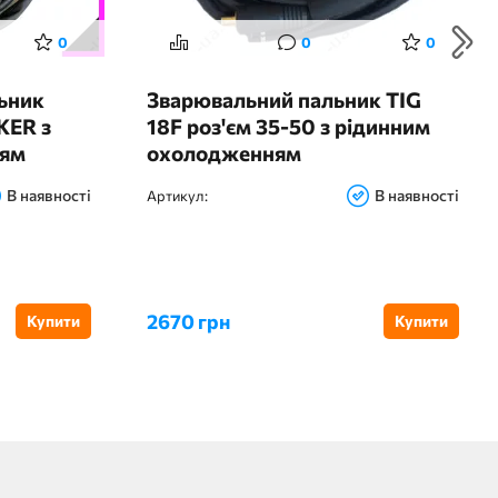
0
0
0
ьник
Зварювальний пальник TIG
KER з
18F роз'єм 35-50 з рідинним
ням
охолодженням
В наявності
В наявності
Артикул:
2670 грн
Купити
Купити