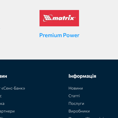
Premium Power
зин
Інформація
 «Сенс-Банк»
Новини
с
Статті
вка
Послуги
артнери
Виробники