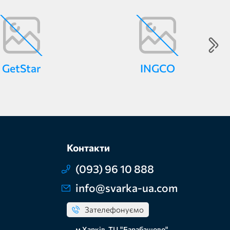
GetStar
INGCO
Контакти
(093) 96 10 888
info@svarka-ua.com
Зателефонуємо
м Харків, ТЦ "Барабашово",