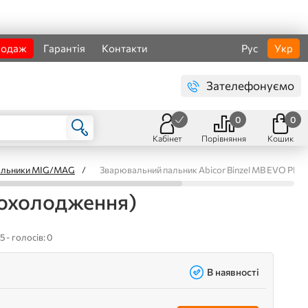
родаж
Гарантія
Контакти
Рус
Укр
Зателефонуємо
0
0
Кабінет
Порівняння
Кошик
пальники MIG/MAG
/
Зварювальний пальник Abicor Binzel MB EVO PRO
 охолодження)
5 - голосів: 0
В наявності