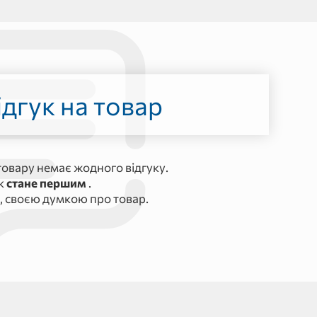
дгук на товар
овару немає жодного відгуку.
ук
стане першим
.
, своєю думкою про товар.