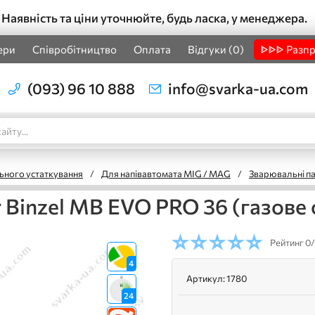
Наявність та ціни уточнюйте, будь ласка, у менеджера.
ери
Співробітництво
Оплата
Відгуки (0)
ᐈᐈᐈ Разп
(093) 96 10 888
info@svarka-ua.com
ьного устаткування
/
Для напівавтомата MIG / MAG
/
Зварювальні 
 Binzel MB EVO PRO 36 (газове
Рейтинг
0/
4
Артикул:
1780
24