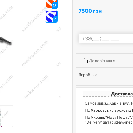
18
7500 грн
4
До порівняння
Виробник:
Доставка
Самовивіз: м. Харків, вул. 
По Харкову кур'єром: від 
По Україні: "Нова Пошта", 
"Delivery" за тарифами пе