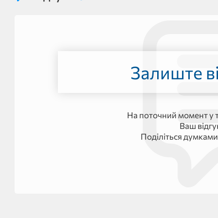
Залиште ві
На поточний момент у т
Ваш відг
Поділіться думками