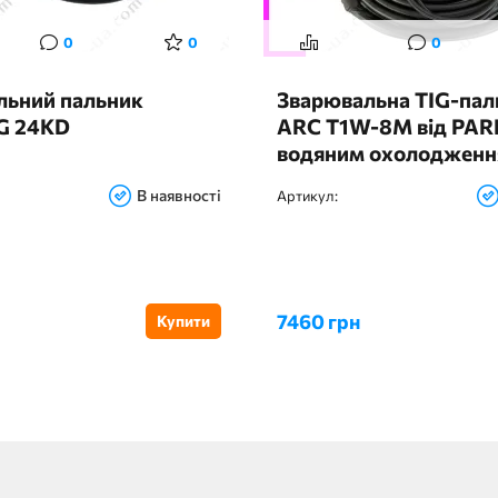
0
0
0
льний пальник
Зварювальна TIG-пал
G 24KD
ARC T1W-8M від PAR
водяним охолоджен
В наявності
Артикул:
7460 грн
Купити