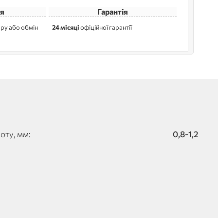
я
Гарантія
ру або обмін
24 місяці
офіційної гарантії
оту, мм:
0,8-1,2