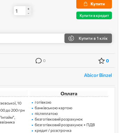
Купити
+
-
Купити в кредит
Купити
в 1 клік
0
0
Abicor Binzel
Оплата
готівкою
Раєвської, 10
банківською картою
100 до 200 грн
післяплатою
"Інтайм",
безготівковий розрахунок
ревізника
безготівковий розрахунок + ПДВ
кредит / розстрочка