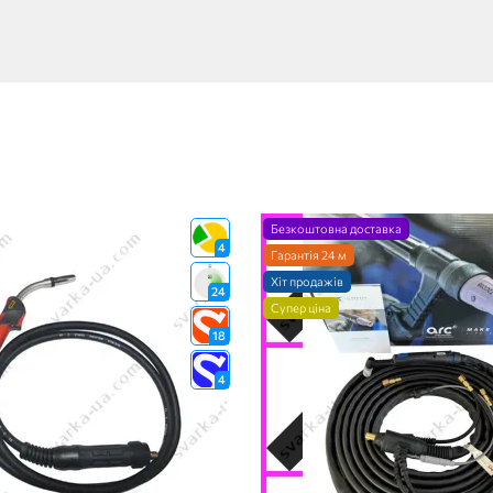
Безкоштовна доставка
4
Гарантія 24 м
Хіт продажів
24
Супер ціна
18
4