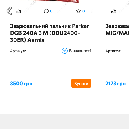
0
0
Зварювальний пальник Parker
Зварюва
DGB 240A 3 М (DDU2400-
MIG/MA
30ER) Англія
В наявності
Артикул:
Артикул:
3500 грн
2173 грн
Купити