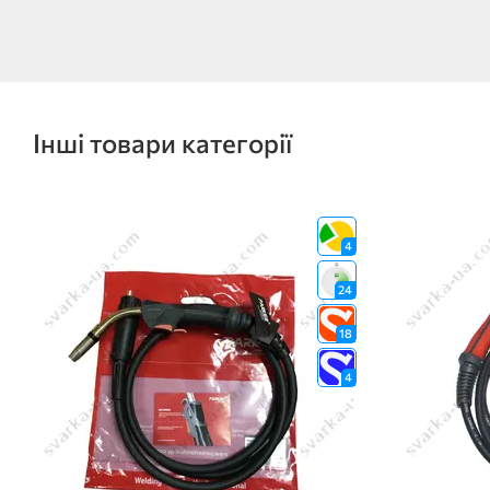
Інші товари категорії
4
24
18
4