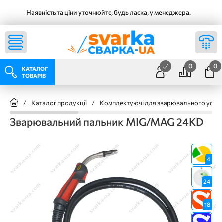
Наявність та ціни уточнюйте, будь ласка, у менеджера.
0
0
КАТАЛОГ
ТОВАРІВ
/
Каталог продукції
/
Комплектуючі для зварювального уста
Зварювальний пальник MIG/MAG 24KD
4
24
18