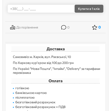
Купити
в 1 клік
0
До порівняння
0
Доставка
Самовивіз: м. Харків, вул. Раєвської, 10
По Харкову кур'єром: від 100 до 200 грн
По Україні: "Нова Пошта", "Інтайм", "Delivery" за тарифами
перевізника
Оплата
готівкою
банківською картою
післяплатою
безготівковий розрахунок
безготівковий розрахунок + ПДВ