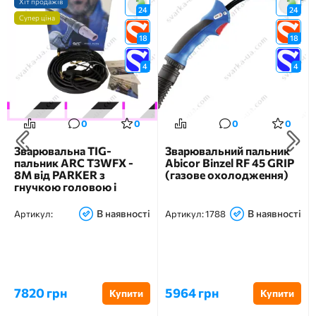
Хіт продажів
24
24
Супер ціна
18
18
4
4
0
0
0
0
Зварювальна TIG-
Зварювальний пальник
пальник ARC T3WFX -
Abicor Binzel RF 45 GRIP
8M від PARKER з
(газове охолодження)
гнучкою головою і
водяним охолодженням
В наявності
В наявності
Артикул:
Артикул:
1788
7820 грн
5964 грн
Купити
Купити