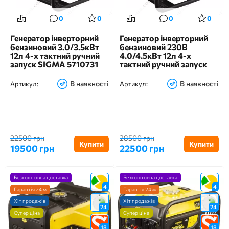
0
0
0
0
Генератор інверторний
Генератор інверторний
бензиновий 3.0/3.5кВт
бензиновий 230В
12л 4-х тактний ручний
4.0/4.5кВт 12л 4-х
запуск SIGMA 5710731
тактний ручний запуск
SIGMA (5710741)
В наявності
В наявності
Артикул:
Артикул:
22500 грн
28500 грн
Купити
Купити
19500 грн
22500 грн
Безкоштовна доставка
Безкоштовна доставка
4
4
Гарантія 24 м
Гарантія 24 м
Хіт продажів
Хіт продажів
24
24
Супер ціна
Супер ціна
18
18