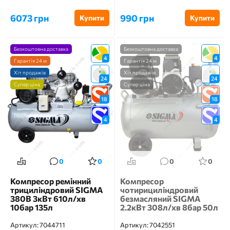
6073 грн
990 грн
Купити
Купити
Безкоштовна доставка
Безкоштовна доставка
4
4
Гарантія 24 м
Гарантія 24 м
Хіт продажів
Хіт продажів
24
24
Супер ціна
Супер ціна
18
18
4
4
0
0
0
0
Компресор ремінний
Компресор
трициліндровий SIGMA
чотирициліндровий
380В 3кВт 610л/хв
безмасляний SIGMA
10бар 135л
2.2кВт 308л/хв 8бар 50л
Артикул:
7044711
Артикул:
7042551