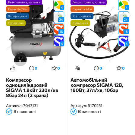
Безкоштовна доставка
Безкоштовна доставка
4
4
Гарантія 24 м
Гарантія 24 м
Хіт продажів
Хіт продажів
24
24
Супер ціна
Супер ціна
18
18
4
4
0
0
0
0
Компресор
Автомобільний
одноциліндровий
компресор SIGMA 12В,
SIGMA 1.8кВт 230л/хв
180Вт, 37л/хв, 10бар
8бар 24л (2 крана)
Артикул:
7043131
Артикул:
6170251
В наявності
В наявності