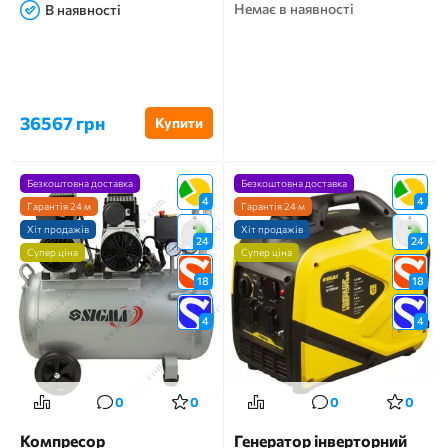
Немає в наявності
В наявності
36567 грн
Купити
Безкоштовна доставка
Безкоштовна доставка
4
4
Гарантія 24 м
Гарантія 24 м
Хіт продажів
Хіт продажів
24
24
Супер ціна
Супер ціна
18
18
4
4
0
0
0
0
Компресор
Генератор інверторний