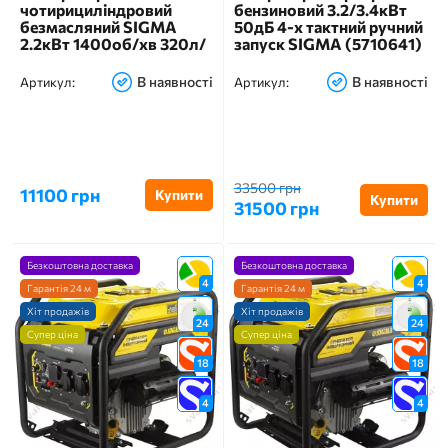
чотирициліндровий
бензиновий 3.2/3.4кВт
безмасляний SIGMA
50дБ 4-х тактний ручний
2.2кВт 1400об/хв 320л/
запуск SIGMA (5710641)
хв 8бар 58дБ 50л
В наявності
В наявності
Артикул:
Артикул:
33500 грн
11100 грн
Купити
Купити
31500 грн
Безкоштовна доставка
Безкоштовна доставка
4
4
Гарантія 24 м
Гарантія 24 м
Хіт продажів
Хіт продажів
24
24
Супер ціна
Супер ціна
18
18
4
4