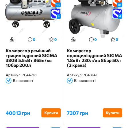
18
18
4
4
0
0
0
0
Компресор ремінний
Компресор
трициліндровий SIGMA
одноциліндровий SIGMA
380В 5.5кВт 865л/хв
1.8кВт 230л/хв 8бар 50л
10бар 200л
(2 крана)
Артикул:
7044761
Артикул:
7043141
В наявності
В наявності
40013 грн
7307 грн
Купити
Купити