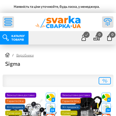
Наявність та ціни уточнюйте, будь ласка, у менеджера.
0
0
КАТАЛОГ
ТОВАРІВ
/
Виробники
Sigma
Безкоштовна доставка
Безкоштовна доставка
4
4
Гарантія 24 м
Гарантія 24 м
Хіт продажів
Хіт продажів
24
24
Супер ціна
Супер ціна