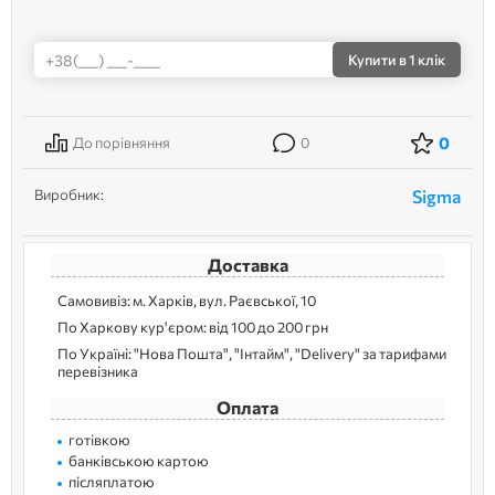
Купити
в 1 клік
0
До порівняння
0
Виробник:
Sigma
Доставка
Самовивіз: м. Харків, вул. Раєвської, 10
По Харкову кур'єром: від 100 до 200 грн
По Україні: "Нова Пошта", "Інтайм", "Delivery" за тарифами
перевізника
Оплата
готівкою
банківською картою
післяплатою