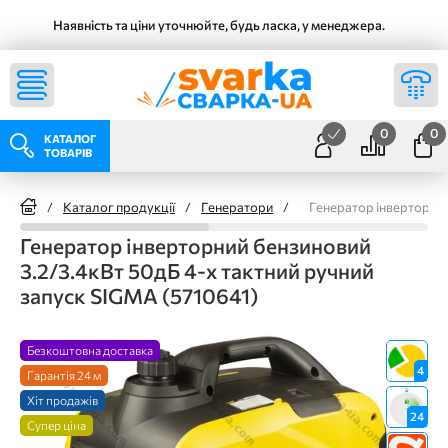
Наявність та ціни уточнюйте, будь ласка, у менеджера.
0
0
КАТАЛОГ
ТОВАРІВ
/
Каталог продукції
/
Генератори
/
Генератор інверторний
Генератор інверторний бензиновий
3.2/3.4кВт 50дБ 4-х тактний ручний
запуск SIGMA (5710641)
Безкоштовна доставка
4
Гарантія 24 м
Хіт продажів
24
Супер ціна