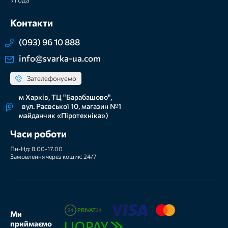
Угода
Контакти
(093) 96 10 888
info@svarka-ua.com
Зателефонуємо
м Харків, ТЦ "Барабашово",
вул. Раєвської 10, магазин №1
майданчик «Піротехніка»)
Часи роботи
Пн-Нд: 8.00-17.00
Замовлення через кошик: 24/7
Ми
приймаємо