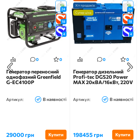
Хіт продажів
24
24
Супер ціна
18
18
4
4
0
0
0
0
Генератор переносний
Генератор дизельний
однофазний Greenfield
Profi-tec DGS20 Power
G-EC4100P
MAX 20кВА/16кВт, 220V
В наявності
В наявності
Артикул:
Артикул:
29000 грн
198455 грн
Купити
Купити