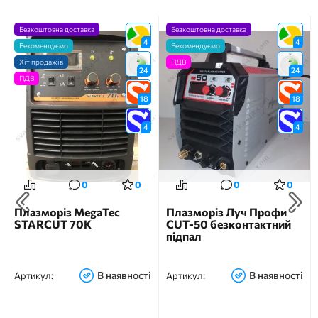
Безкоштовна доставка
Безкоштовна доставка
4
4
Рекомендуємо
Рекомендуємо
Хіт продажів
ПДВ
24
24
ПДВ
18
18
4
4
0
0
0
0
Плазморіз MegaTec
Плазморіз Луч Профи
STARCUT 70K
CUT-50 безконтактний
підпал
В наявності
В наявності
Артикул:
Артикул: