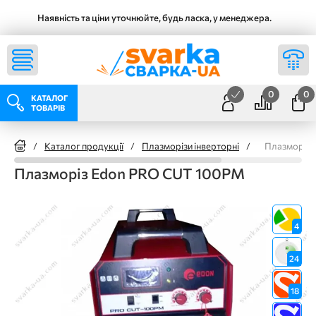
Наявність та ціни уточнюйте, будь ласка, у менеджера.
0
0
КАТАЛОГ
ТОВАРІВ
/
Каталог продукції
/
Плазморізи інверторні
/
Плазморіз 
Плазморіз Edon PRO CUT 100PM
4
24
18