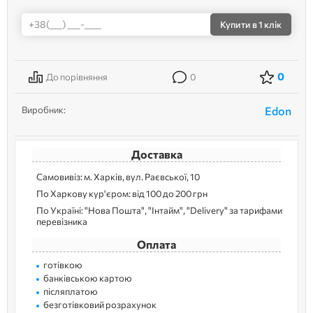
Купити
в 1 клік
0
До порівняння
0
Виробник:
Edon
Доставка
Самовивіз: м. Харків, вул. Раєвської, 10
По Харкову кур'єром: від 100 до 200 грн
По Україні: "Нова Пошта", "Інтайм", "Delivery" за тарифами
перевізника
Оплата
готівкою
банківською картою
післяплатою
безготівковий розрахунок