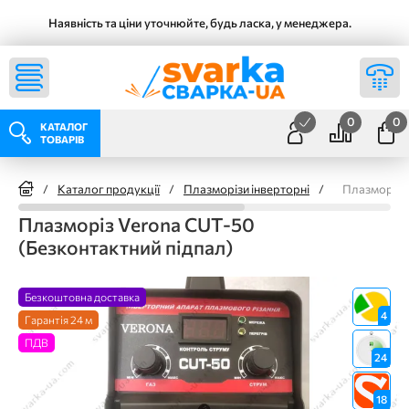
Наявність та ціни уточнюйте, будь ласка, у менеджера.
0
0
КАТАЛОГ
ТОВАРІВ
/
Каталог продукції
/
Плазморізи інверторні
/
Плазморіз V
Плазморіз Verona CUT-50
(Безконтактний підпал)
Безкоштовна доставка
4
Гарантія 24 м
ПДВ
24
18