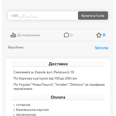
Купити
в 1 клік
0
До порівняння
0
Виробник:
Verona
Доставка
Самовивіз: м. Харків, вул. Раєвської, 10
По Харкову кур'єром: від 100 до 200 грн
По Україні: "Нова Пошта", "Інтайм", "Delivery" за тарифами
перевізника
Оплата
готівкою
банківською картою
післяплатою