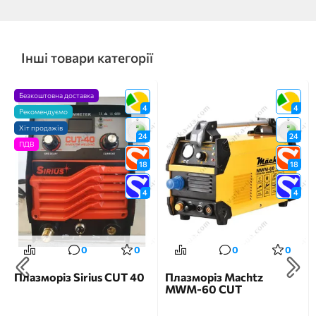
Інші товари категорії
Безкоштовна доставка
4
4
Рекомендуємо
Хіт продажів
24
24
ПДВ
18
18
4
4
0
0
0
0
Плазморіз Sirius CUT 40
Плазморіз Machtz
MWM-60 CUT