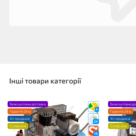
Інші товари категорії
Безкоштовна доставка
Безкоштовна до
4
Гарантія 24 м
Гарантія 24 м
Хіт продажів
Хіт продажів
24
Супер ціна
Супер ціна
18