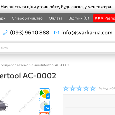
Наявність та ціни уточнюйте, будь ласка, у менеджера.
ери
Співробітництво
Оплата
Відгуки (0)
ᐈᐈᐈ Разп
(093) 96 10 888
info@svarka-ua.com
Компресор автомобільний Intertool AC-0002
ertool AC-0002
Рейтинг
0/
4
24