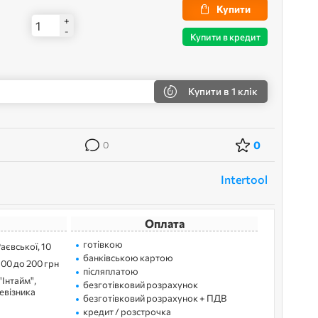
Купити
+
-
Купити в кредит
Купити
в 1 клік
0
0
Intertool
Оплата
готівкою
Раєвської, 10
банківською картою
100 до 200 грн
післяплатою
"Інтайм",
безготівковий розрахунок
ревізника
безготівковий розрахунок + ПДВ
кредит / розстрочка