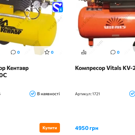
4
0
0
0
ор Кентавр
Компресор Vitals KV
0C
В наявності
6
Артикул:
1721
4950 грн
Купити