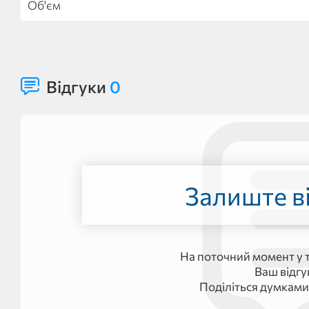
Об'єм
Відгуки
0
Залиште ві
На поточний момент у т
Ваш відг
Поділіться думками