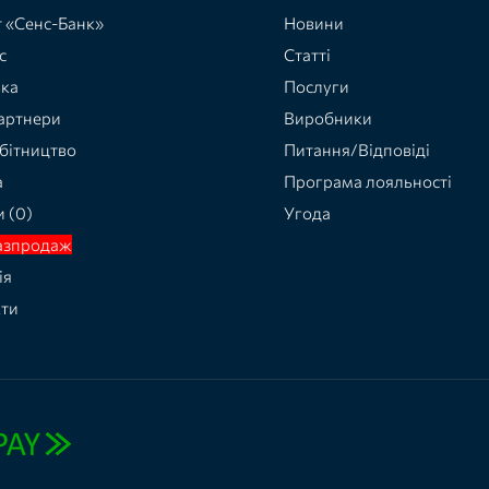
 «Сенс-Банк»
Новини
с
Статті
вка
Послуги
артнери
Виробники
бітництво
Питання/Відповіді
а
Програма лояльності
и (0)
Угода
азпродаж
ія
кти