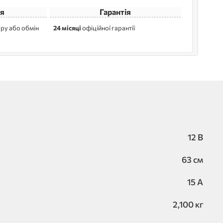
я
Гарантія
ру або обмін
24 місяці
офіційної гарантії
12 В
63 см
15 А
2,100 кг