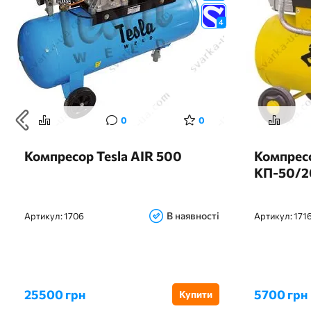
4
0
0
Компресор Tesla AIR 500
Компрес
КП-50/2
В наявності
Артикул:
1706
Артикул:
171
25500 грн
5700 грн
Купити