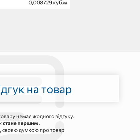
0,008729 куб.м
дгук на товар
овару немає жодного відгуку.
ук
стане першим
.
, своєю думкою про товар.