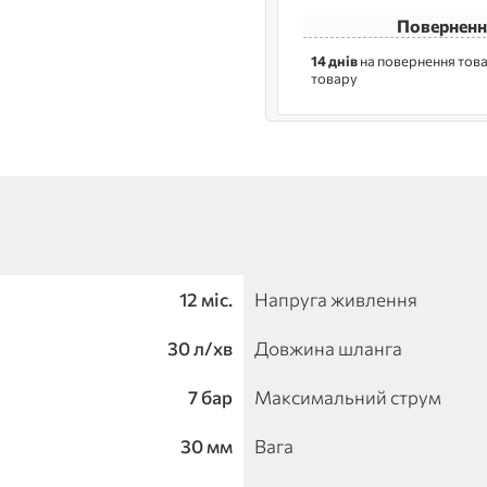
Поверненн
14 днів
на повернення това
товару
12 міс.
Напруга живлення
30 л/хв
Довжина шланга
7 бар
Максимальний струм
30 мм
Вага