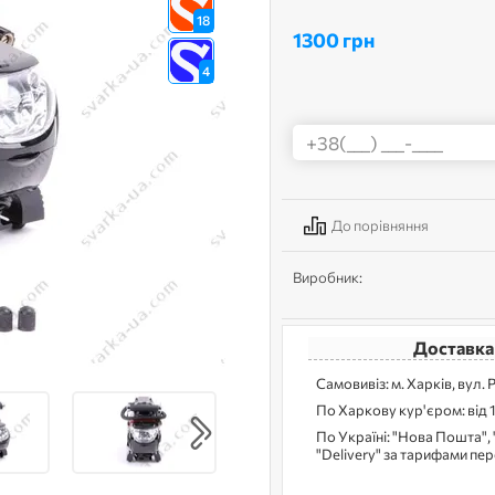
18
1300 грн
4
До порівняння
Виробник:
Доставка
Самовивіз: м. Харків, вул. 
По Харкову кур'єром: від 
По Україні: "Нова Пошта", 
"Delivery" за тарифами пе