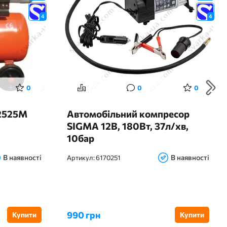
4
4
0
0
0
-2525M
Автомобільний компресор
SIGMA 12В, 180Вт, 37л/хв,
10бар
В наявності
В наявності
Артикул:
6170251
990 грн
Купити
Купити