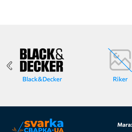
Black&Decker
Riker
Мага