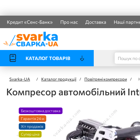
Кредит «Сенс-Банк»
Про нас
Доставка
Наші партн
КАТАЛОГ ТОВАРІВ
Svarka-UA
/
Каталог продукції
/
Повітряні компресори
/
Компресор автомобільний Int
Безкоштовна доставка
Гарантія 24 м
Хіт продажів
Супер ціна