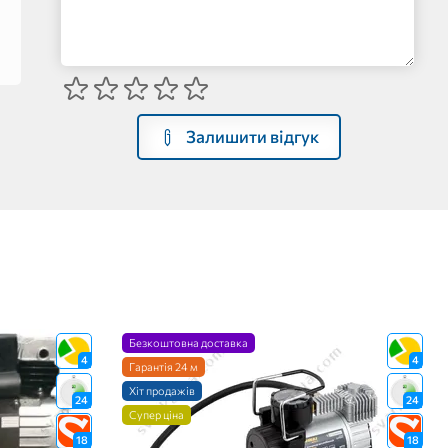
Залишити відгук
Безкоштовна доставка
4
4
Гарантія 24 м
Хіт продажів
24
24
Супер ціна
18
18