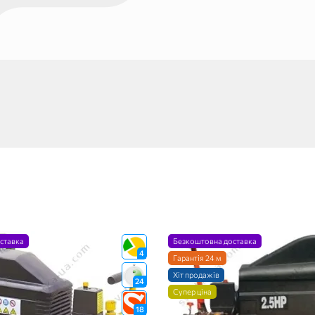
ставка
Безкоштовна доставка
4
Гарантія 24 м
Хіт продажів
24
Супер ціна
18