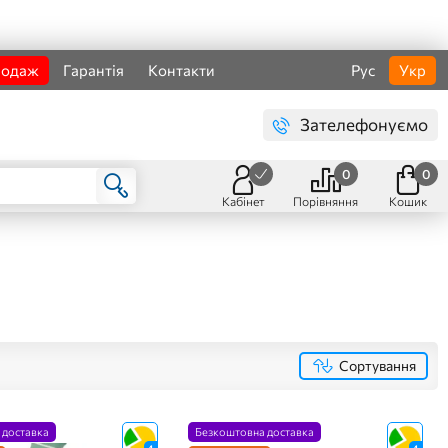
родаж
Гарантія
Контакти
Рус
Укр
Зателефонуємо
0
0
Кабінет
Порівняння
Кошик
Сортування
 доставка
Безкоштовна доставка