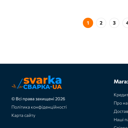
1
2
3
Мага
Кредит
© Всі права захищені 2026
Про на
Політика конфіденційності
Доста
Карта сайту
Наші п
Співро