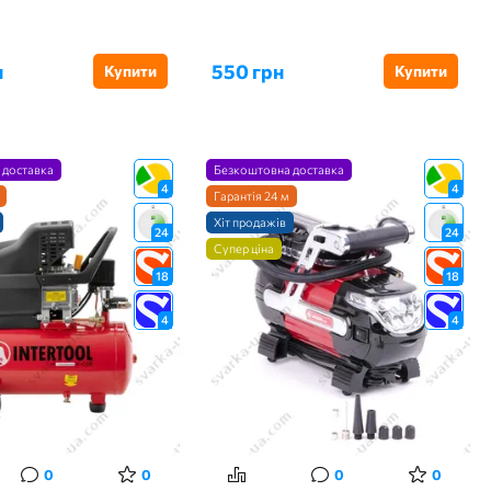
н
550 грн
Купити
Купити
 доставка
Безкоштовна доставка
4
4
Гарантія 24 м
Хіт продажів
24
24
Супер ціна
18
18
4
4
0
0
0
0