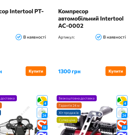
ор Intertool PT-
Компресор
автомобільний Intertool
AC-0002
В наявності
В наявності
Артикул:
н
1300 грн
Купити
Купити
 доставка
Безкоштовна доставка
4
4
Гарантія 24 м
Хіт продажів
24
24
Супер ціна
18
18