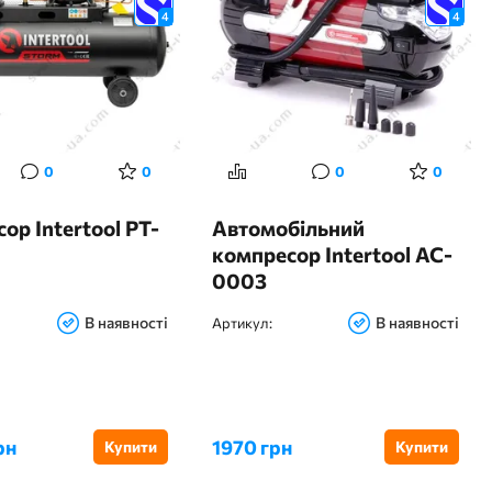
4
4
0
0
0
0
ор Intertool PT-
Автомобільний
компресор Intertool AC-
0003
В наявності
В наявності
Артикул:
рн
1970 грн
Купити
Купити