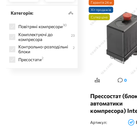
Гарантія 24 м
Хіт продажів
Категорія:
Супер ціна
30
Повітряні компресори
Комплектуючі до
23
компресора
Контрольно-розподільні
2
блоки
2
Пресостати
0
Прессостат (бло
автоматики
компресора) Inte
PT-9093
Артикул: