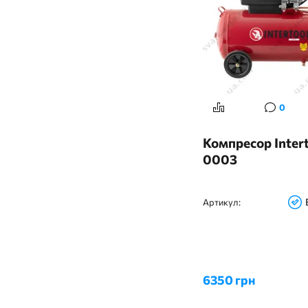
0
Компресор Intert
0003
Артикул:
6350 грн