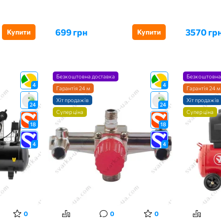
699 грн
3570 гр
Купити
Купити
Безкоштовна доставка
Безкоштовна
4
4
Гарантія 24 м
Гарантія 24 м
Хіт продажів
Хіт продажів
24
24
Супер ціна
Супер ціна
18
18
4
4
0
0
0