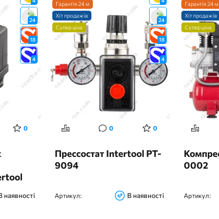
4
4
Гарантія 24 м
Гарантія 24 м
Хіт продажів
Хіт продажів
24
24
Супер ціна
Супер ціна
18
18
4
4
0
0
0
к
Прессостат Intertool PT-
Компрес
9094
0002
rtool
В наявності
В наявності
Артикул:
Артикул: