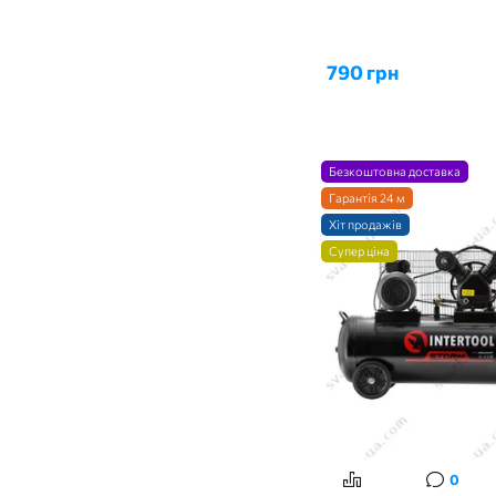
790 грн
Безкоштовна доставка
Гарантія 24 м
Хіт продажів
Супер ціна
0