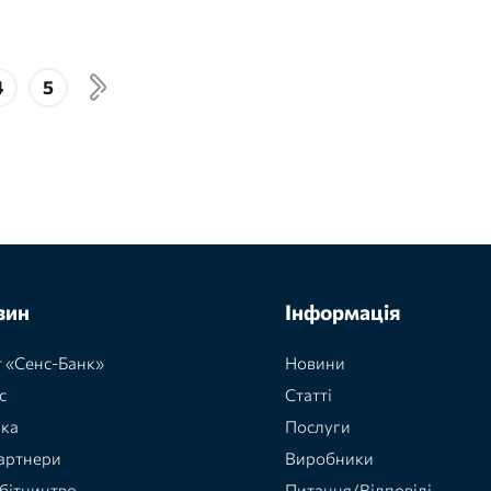
4
5
зин
Інформація
 «Сенс-Банк»
Новини
с
Статті
вка
Послуги
артнери
Виробники
бітництво
Питання/Відповіді