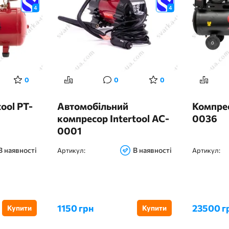
4
4
0
0
0
ool PT-
Автомобільний
Компрес
компресор Intertool AC-
0036
0001
В наявності
В наявності
Артикул:
Артикул:
1150 грн
23500 г
Купити
Купити