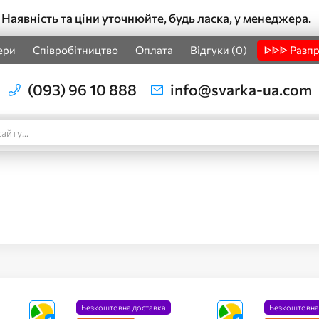
Наявність та ціни уточнюйте, будь ласка, у менеджера.
ери
Співробітництво
Оплата
Відгуки (0)
ᐈᐈᐈ Разп
(093) 96 10 888
info@svarka-ua.com
Безкоштовна доставка
Безкоштовна