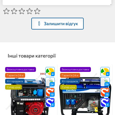
Залишити відгук
Інші товари категорії
Безкоштовна доставка
Безкоштовна доставка
4
4
Гарантія 24 м
Гарантія 24 м
Хіт продажів
Хіт продажів
24
24
Супер ціна
Супер ціна
18
18
4
4