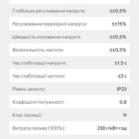
Стабільне регулювання напруги:
≤±0,5%
Регулювання перехідної напруги:
≤±15%
Швидкість коливання напруги:
≤±0,5%
Волатильність частоти:
≤±0,5%
Час стабілізації напруги:
≤1,5 с
Час стабілізації частоти:
≤3 с
Рівень захисту:
IP23
Коефіцієнт потужності:
0,8
Клас ізоляції:
H
Витрата палива (100%):
238 г/кВт·год