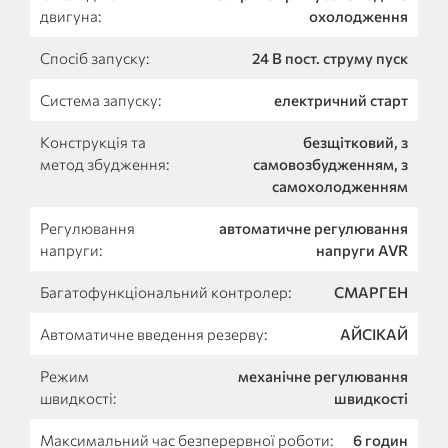
двигуна:
охолодження
Спосіб запуску:
24 В пост. струму пуск
Система запуску:
електричний старт
Конструкція та
безщітковий, з
метод збудження:
самовозбудженням, з
самохолодженням
Регулювання
автоматичне регулювання
напруги:
напруги AVR
Багатофункціональний контролер:
СМАРГЕН
Автоматичне введення резерву:
АЙСІКАЙ
Режим
механічне регулювання
швидкості:
швидкості
Максимальний час безперервної роботи:
6 годин