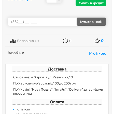
-
Купити в кредит
Купити
в 1 клік
0
До порівняння
0
Виробник:
Profi-tec
Доставка
Самовивіз: м. Харків, вул. Раєвської, 10
По Харкову кур'єром: від 100 до 200 грн
По Україні: "Нова Пошта", "Інтайм", "Delivery" за тарифами
перевізника
Оплата
готівкою
банківською картою