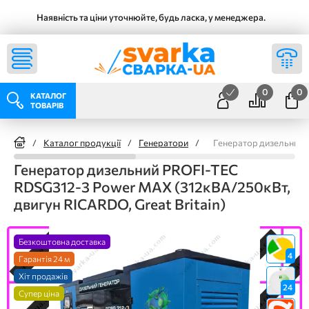
Наявність та ціни уточнюйте, будь ласка, у менеджера.
0
0
КАТАЛОГ
ТОВАРІВ
/
Каталог продукції
/
Генератори
/
Генератор дизельний 
Генератор дизельний PROFI-TEC
RDSG312-3 Power MAX (312кВА/250кВт,
двигун RICARDO, Great Britain)
Безкоштовна доставка
4
Гарантія 24 м
Хіт продажів
24
Супер ціна