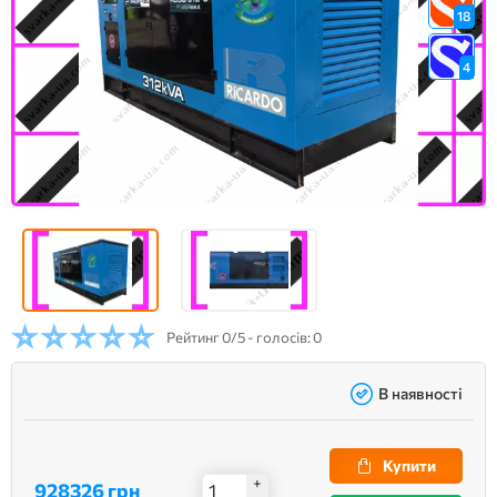
18
4
Рейтинг
0/5 - голосів: 0
В наявності
Купити
+
928326 грн