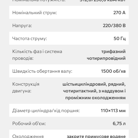
Номінальний струм:
270 А
Напруга:
220/380 В
Частота струму:
50 Гц
Кількість фаз і система
трифазний
проводів:
чотирипровідний
Швидкість обертання валу:
1500 об/хв
Конструкція
шістьициліндровий, рядний,
двигуна:
чотиритактний, з наддувом і
проміжним охолодженням
Діаметр циліндра/хід поршня:
110×113 мм
Робочий об'єм:
6,75 л
Охолодження
закрите примусове водяне