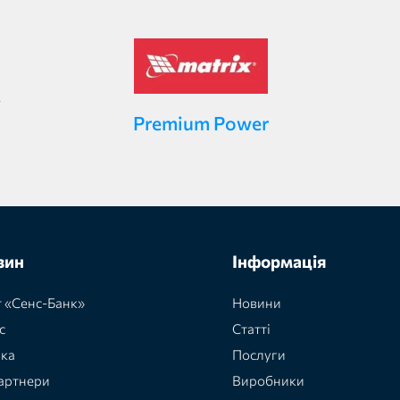
Premium Power
зин
Інформація
 «Сенс-Банк»
Новини
с
Статті
вка
Послуги
артнери
Виробники