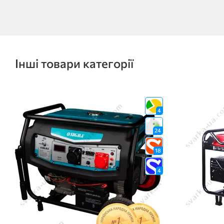
Інші товари категорії
4
24
18
4