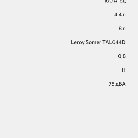
100 Агод
4,4 л
8 л
Leroy Somer TAL044D
0,8
H
75 дБА