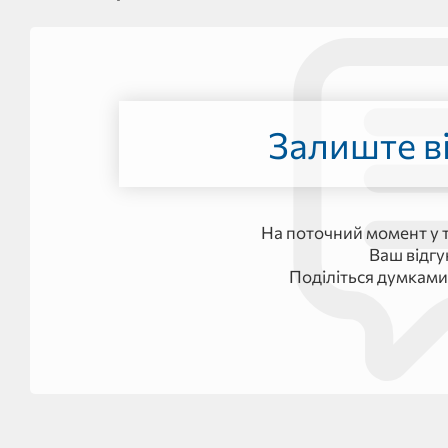
Залиште ві
На поточний момент у т
Ваш відг
Поділіться думками