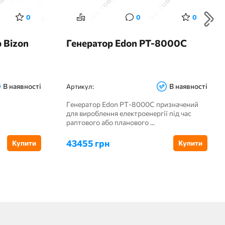
0
0
0
 Bizon
Генератор Edon PT-8000C
В наявності
В наявності
Артикул:
Генератор Edon PT-8000C призначений
для вироблення електроенергії під час
раптового або планового ...
43455 грн
Купити
Купити