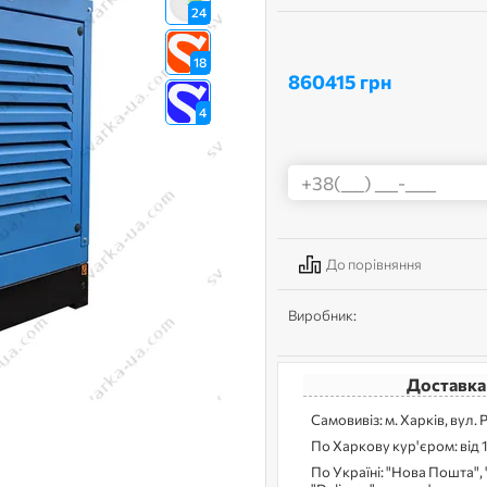
24
18
860415 грн
4
До порівняння
Виробник:
Доставка
Самовивіз: м. Харків, вул. 
По Харкову кур'єром: від 
По Україні: "Нова Пошта", 