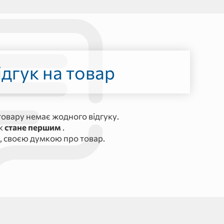
дгук на товар
овару немає жодного відгуку.
ук
стане першим
.
, своєю думкою про товар.