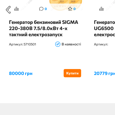
0
0
Генератор бензиновий SIGMA
Генерато
220-380В 7.5/8.0кВт 4-х
UG6500 
тактний електрозапуск
електро
В наявності
Артикул:
5710501
Артикул:
80000 грн
20779 гр
Купити