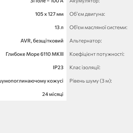
3Поле – 100 А
Акумулятор:
105 х 127 мм
Об’єм двигуна:
13 л
Об'єм масляної системи:
AVR, безщітковий
Альтернатор:
Глибоке Море 6110 MKlll
Коефіцієнт потужності:
IP23
Клас ізоляції:
 шумопоглинаючому кожусі
Рівень шуму (3 м):
24 місяці