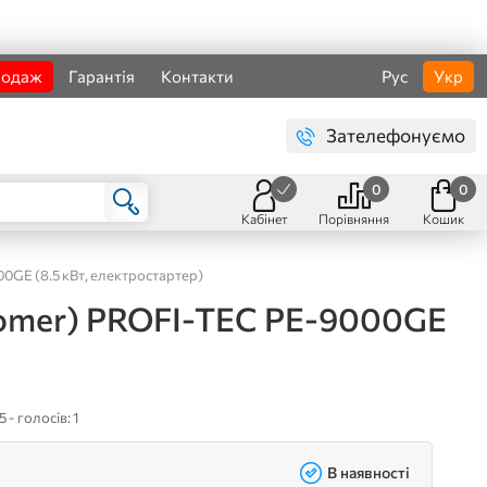
родаж
Гарантія
Контакти
Рус
Укр
Зателефонуємо
0
0
Кабінет
Порівняння
Кошик
0GE (8.5 кВт, електростартер)
 Somer) PROFI-TEC PE-9000GE
5 - голосів: 1
В наявності