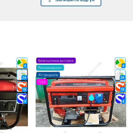
Безкоштовна доставка
4
4
Рекомендуємо
Хіт продажів
24
24
ПДВ
18
18
4
4