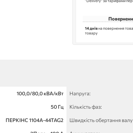
"Delivery" за тарифами пе
Поверненн
14 днів
на повернення това
товару
100,0/80,0 кВА/кВт
Напруга:
50 Гц
Кількість фаз:
ПЕРКІНС 1104A-44TAG2
Швидкість обертання валу