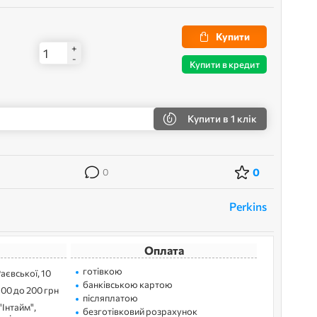
Купити
+
-
Купити в кредит
Купити
в 1 клік
0
0
Perkins
Оплата
готівкою
Раєвської, 10
банківською картою
100 до 200 грн
післяплатою
"Інтайм",
безготівковий розрахунок