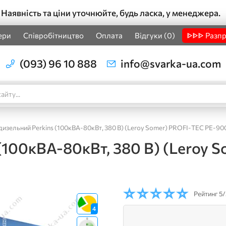
Наявність та ціни уточнюйте, будь ласка, у менеджера.
ери
Співробітництво
Оплата
Відгуки (0)
ᐈᐈᐈ Разп
(093) 96 10 888
info@svarka-ua.com
дизельний Perkins (100кВА-80кВт, 380 В) (Leroy Somer) PROFI-TEC PE-900
 (100кВА-80кВт, 380 В) (Leroy
Рейтинг
5/
4