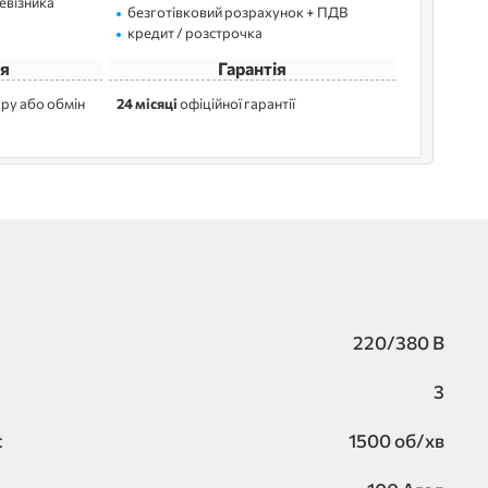
ревізника
безготівковий розрахунок + ПДВ
кредит / розстрочка
я
Гарантія
ру або обмін
24 місяці
офіційної гарантії
220/380 В
3
:
1500 об/хв