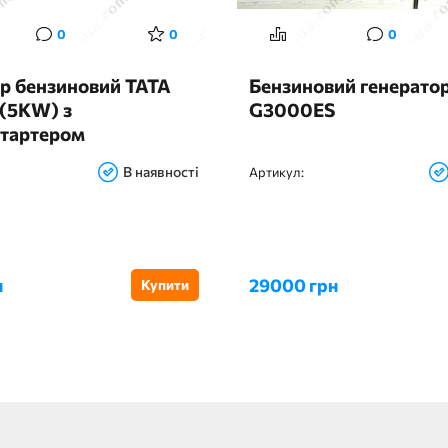
0
0
0
р бензиновий TATA
Бензиновий генератор
(5KW) з
G3000ES
стартером
В наявності
Артикул:
н
29000 грн
Купити