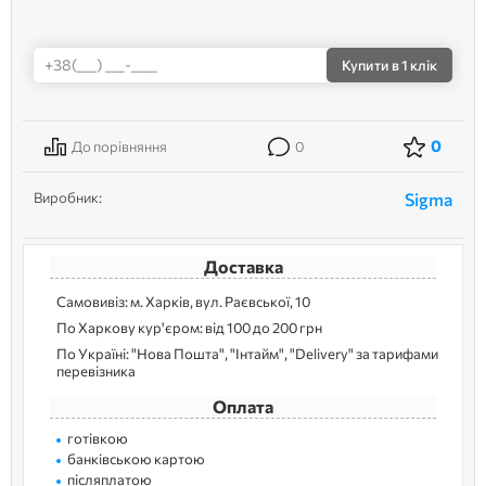
Купити
в 1 клік
0
До порівняння
0
Виробник:
Sigma
Доставка
Самовивіз: м. Харків, вул. Раєвської, 10
По Харкову кур'єром: від 100 до 200 грн
По Україні: "Нова Пошта", "Інтайм", "Delivery" за тарифами
перевізника
Оплата
готівкою
банківською картою
післяплатою