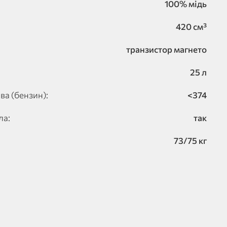
100% мідь
420 см³
транзистор магнето
25 л
ва (бензин):
<374
ла:
так
73/75 кг