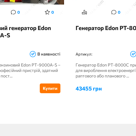
0
0
0
ий генератор Edon
Генератор Edon PT-8
A-S
В наявності
Артикул:
ензиновий Edon PT-9000A-S –
Генератор Edon PT-8000C пр
офесійний пристрій, здатний
для вироблення електроенергії
пост...
раптового або планового ...
43455 грн
Купити