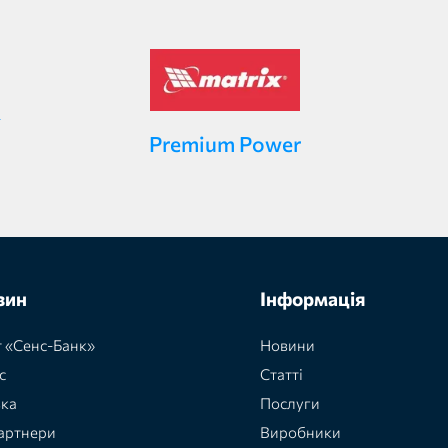
Premium Power
зин
Інформація
 «Сенс-Банк»
Новини
с
Статті
вка
Послуги
артнери
Виробники