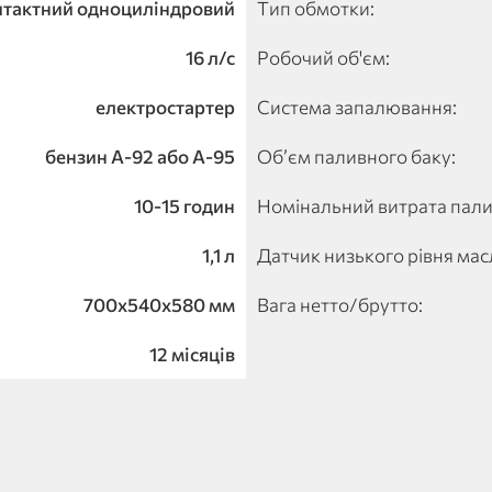
итактний одноциліндровий
Тип обмотки:
16 л/с
Робочий об'єм:
електростартер
Система запалювання:
бензин А-92 або А-95
Об’єм паливного баку:
10-15 годин
Номінальний витрата пали
1,1 л
Датчик низького рівня мас
700х540х580 мм
Вага нетто/брутто:
12 місяців