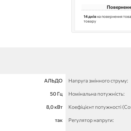
Поверненн
14 днів
на повернення това
товару
АЛЬДО
Напруга змінного струму:
50 Гц
Номінальна потужність:
8,0 кВт
Коефіцієнт потужності (Co
так
Регулятор напруги: