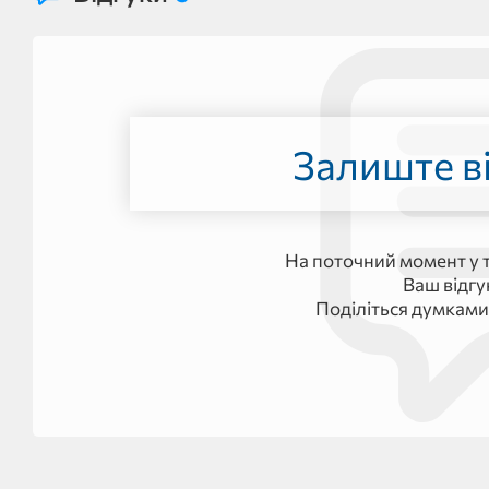
Залиште ві
На поточний момент у т
Ваш відг
Поділіться думками