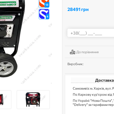
18
28491 грн
4
До порівняння
Виробник:
Доставка
Самовивіз: м. Харків, вул. 
По Харкову кур'єром: від 
По Україні: "Нова Пошта", 
"Delivery" за тарифами пе