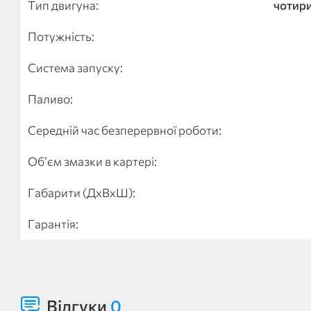
Тип двигуна:
чотир
Потужність:
Система запуску:
Паливо:
Середній час безперервної роботи:
Об’єм змазки в картері:
Габарити (ДхВхШ):
Гарантія:
Відгуки
0