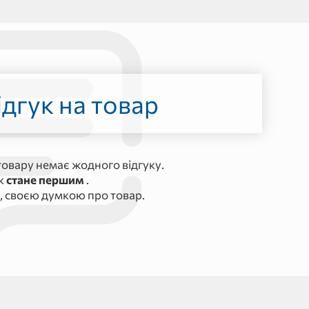
дгук на товар
овару немає жодного відгуку.
ук
стане першим
.
, своєю думкою про товар.