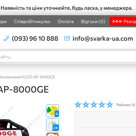
Наявність та ціни уточнюйте, будь ласка, у менеджера.
ери
Співробітництво
Оплата
Відгуки (0)
ᐈᐈᐈ Разп
(093) 96 10 888
info@svarka-ua.com
 бензиновий ALDO AP-8000GE
 AP-8000GE
Рейтинг
5/
4
24