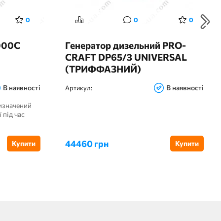
0
0
0
000C
Генератор дизельний PRO-
CRAFT DP65/3 UNIVERSAL
(ТРИФФАЗНИЙ)
В наявності
В наявності
Артикул:
изначений
 під час
44460 грн
Купити
Купити