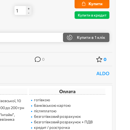
Купити
+
-
Купити в кредит
Купити
в 1 клік
0
0
ALDO
Оплата
готівкою
Раєвської, 10
банківською картою
100 до 200 грн
післяплатою
"Інтайм",
безготівковий розрахунок
ревізника
безготівковий розрахунок + ПДВ
кредит / розстрочка