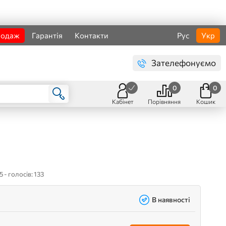
родаж
Гарантія
Контакти
Рус
Укр
Зателефонуємо
0
0
Кабінет
Порівняння
Кошик
5 - голосів: 133
В наявності