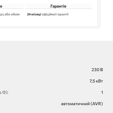
я
Гарантія
ру або обмін
24 місяці
офіційної гарантії
230 В
7,5 кВт
s Φ):
1
автоматичний (AVR)