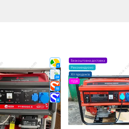
Безкоштовна доставка
4
Рекомендуємо
Хіт продажів
24
ПДВ
18
4