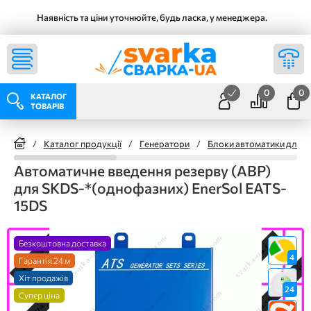
Наявність та ціни уточнюйте, будь ласка, у менеджера.
0
0
КАТАЛОГ
ТОВАРІВ
/
Каталог продукції
/
Генератори
/
Блоки автоматики для а
Автоматичне введення резерву (АВР)
для SKDS-*(однофазних) EnerSol EATS-
15DS
Безкоштовна доставка
4
Гарантія 24 м
Хіт продажів
24
Супер ціна