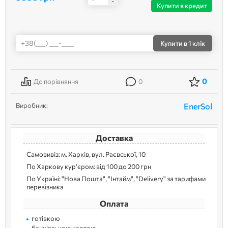
-
Купити в кредит
Купити
в 1 клік
0
До порівняння
0
Виробник:
EnerSol
Доставка
Самовивіз: м. Харків, вул. Раєвської, 10
По Харкову кур'єром: від 100 до 200 грн
По Україні: "Нова Пошта", "Інтайм", "Delivery" за тарифами
перевізника
Оплата
готівкою
банківською картою