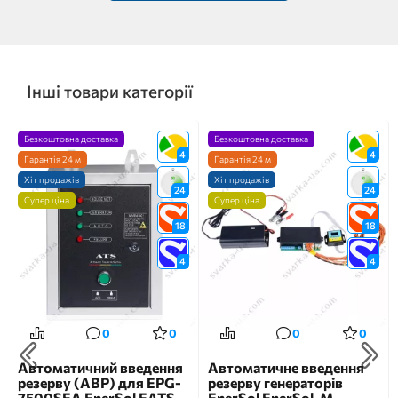
Інші товари категорії
Безкоштовна доставка
Безкоштовна доставка
4
4
Гарантія 24 м
Гарантія 24 м
Хіт продажів
Хіт продажів
24
24
Супер ціна
Супер ціна
18
18
4
4
0
0
0
0
Автоматичний введення
Автоматичне введення
резерву (АВР) для EPG-
резерву генераторів
7500SEA EnerSol EATS-
EnerSol EnerSol_M