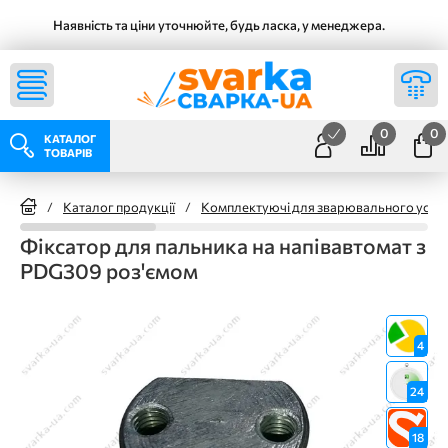
Наявність та ціни уточнюйте, будь ласка, у менеджера.
0
0
КАТАЛОГ
ТОВАРІВ
/
Каталог продукції
/
Комплектуючі для зварювального уста
Фіксатор для пальника на напівавтомат з
PDG309 роз'ємом
4
24
18