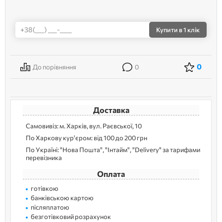
Купити
в 1 клік
0
До порівняння
0
Доставка
Самовивіз: м. Харків, вул. Раєвської, 10
По Харкову кур'єром: від 100 до 200 грн
По Україні: "Нова Пошта", "Інтайм", "Delivery" за тарифами
перевізника
Оплата
готівкою
банківською картою
післяплатою
безготівковий розрахунок