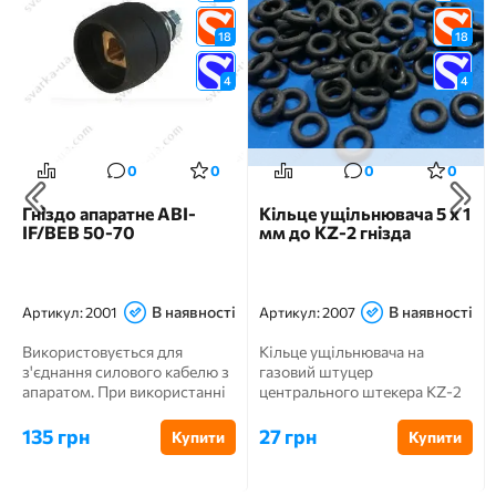
18
18
4
4
0
0
0
0
Гніздо апаратне ABI-
Кільце ущільнювача 5 х 1
IF/BЕB 50-70
мм до KZ-2 гнізда
В наявності
В наявності
Артикул:
2001
Артикул:
2007
Використовується для
Кільце ущільнювача на
з'єднання силового кабелю з
газовий штуцер
апаратом. При використанні
центрального штекера KZ-2
кабелю перетином: 5...
роз'єми.
135 грн
27 грн
Купити
Купити