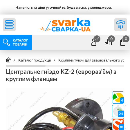
Наявність та ціни уточнюйте, будь ласка, у менеджера.
0
0
КАТАЛОГ
ТОВАРІВ
/
Каталог продукції
/
Комплектуючі для зварювального уста
Центральне гніздо KZ-2 (еврораз'ём) з
круглим фланцем
4
24
18