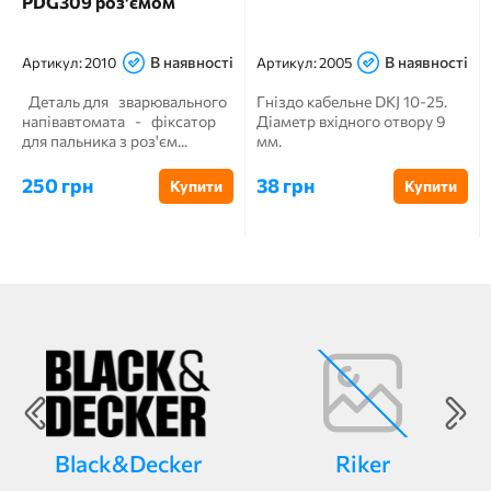
PDG309 роз'ємом
В наявності
В наявності
Артикул:
2010
Артикул:
2005
Деталь для зварювального
Гніздо кабельне DKJ 10-25.
напівавтомата - фіксатор
Діаметр вхідного отвору 9
для пальника з роз'єм...
мм.
250 грн
38 грн
Купити
Купити
Black&Decker
Riker