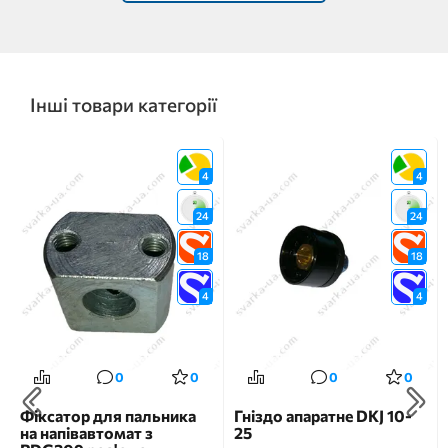
Інші товари категорії
4
4
24
24
18
18
4
4
0
0
0
0
Фіксатор для пальника
Гніздо апаратне DKJ 10-
на напівавтомат з
25