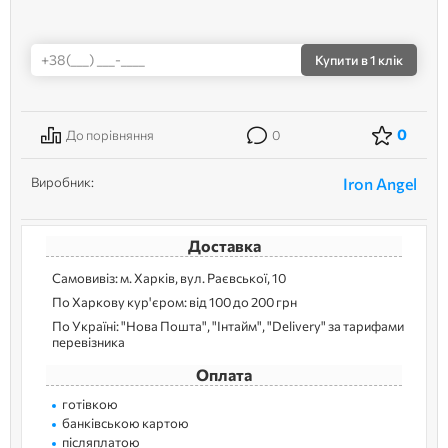
Купити
в 1 клік
0
До порівняння
0
Виробник:
Iron Angel
Доставка
Самовивіз: м. Харків, вул. Раєвської, 10
По Харкову кур'єром: від 100 до 200 грн
По Україні: "Нова Пошта", "Інтайм", "Delivery" за тарифами
перевізника
Оплата
готівкою
банківською картою
післяплатою