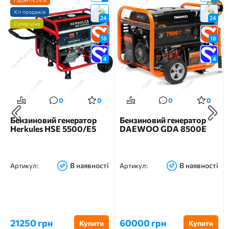
Хіт продажів
24
24
Супер ціна
18
18
4
4
0
0
0
0
Бензиновий генератор
Бензиновий генератор
Herkules HSE 5500/E5
DAEWOO GDA 8500E
В наявності
В наявності
Артикул:
Артикул:
21250 грн
60000 грн
Купити
Купити