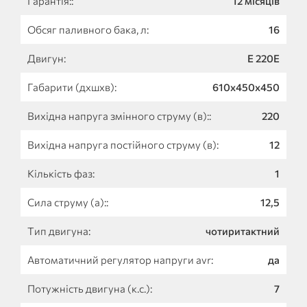
Гарантія::
12 місяців
Обсяг паливного бака, л:
16
Двигун:
Е 220Е
Габарити (дхшхв):
610х450х450
Вихідна напруга змінного струму (в)::
220
Вихідна напруга постійного струму (в):
12
Кількість фаз:
1
Сила струму (а)::
12,5
Тип двигуна:
чотиритактний
Автоматичний регулятор напруги avr:
да
Потужність двигуна (к.с.):
7