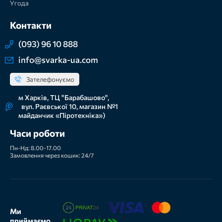
Угода
Контакти
(093) 96 10 888
info@svarka-ua.com
Зателефонуємо
м Харків, ТЦ "Барабашово",
вул. Раєвської 10, магазин №1
майданчик «Піротехніка»)
Часи роботи
Пн-Нд: 8.00-17.00
Замовлення через кошик: 24/7
Ми
приймаємо