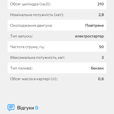
Обсяг циліндра (см3)::
210
Номінальна потужність (квт):
2,8
Охолодження двигуна:
Повітряне
Тип запуску:
електростартер
Частота струму, гц:
50
Максимальна потужність, квт:
3
Тип палива::
бензин
Обсяг масла в картері (л)::
0,6
Відгуки
0