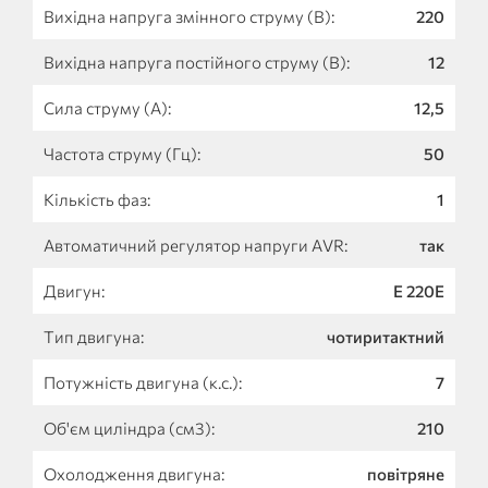
Вихідна напруга змінного струму (В):
220
Вихідна напруга постійного струму (В):
12
Сила струму (А):
12,5
Частота струму (Гц):
50
Кількість фаз:
1
Автоматичний регулятор напруги AVR:
так
Двигун:
Е 220Е
Тип двигуна:
чотиритактний
Потужність двигуна (к.с.):
7
Об'єм циліндра (см3):
210
Охолодження двигуна:
повітряне