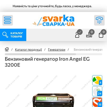
Наявність та ціни уточнюйте, будь ласка, у менеджера.
0
0
КАТАЛОГ
ТОВАРІВ
/
Каталог продукції
/
Генератори
/
Бензиновий генератор 
Бензиновий генератор Iron Angel EG
3200E
4
24
18