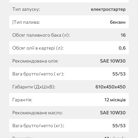
Тип запуску:
електростартер
|Тип палива:
бензин
Обсяг паливного бака (л):
16
Обсяг олії в картері (л):
0,6
Рекомендована олія:
SAE 10W30
Вага брутто/нетто ( кг):
55/53
Габарити (ДхШхВ):
610х450х450
Гарантія:
12 місяців
Рекомендоване масло:
SAE 10W30
Вага брутто/нетто (кг)::
55/53