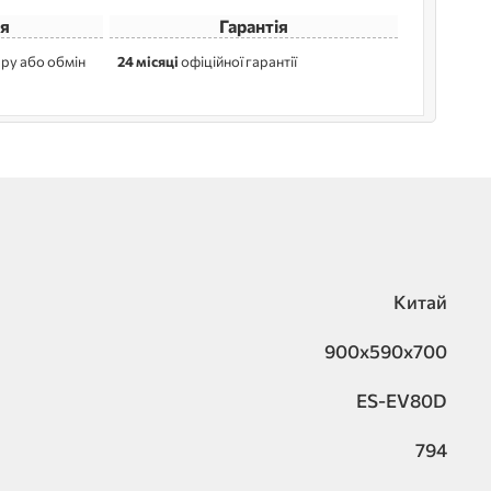
я
Гарантія
ру або обмін
24 місяці
офіційної гарантії
Китай
900x590x700
ES-EV80D
794