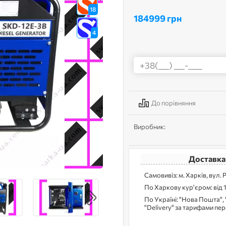
18
184999 грн
4
До порівняння
Виробник:
Доставка
Самовивіз: м. Харків, вул. 
По Харкову кур'єром: від 
По Україні: "Нова Пошта", 
"Delivery" за тарифами пе