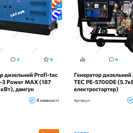
18
4
0
0
0
р дизельний Profi-tec
Генератор дизельний
-3 Power MAX (187
TEC PE-5700DE (5.7кВ
кВт), двигун
електростартер)
 Great Britain
В наявності
Артикул: