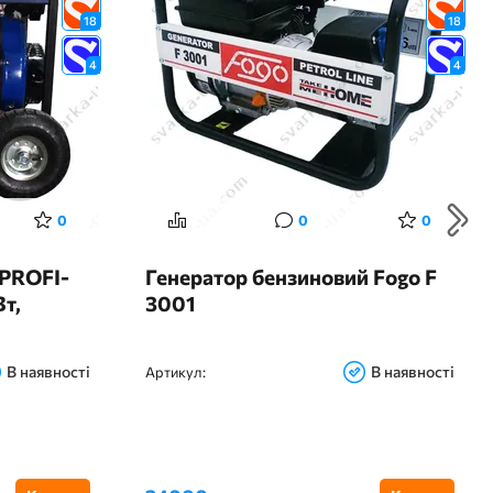
18
18
4
4
0
0
0
 PROFI-
Генератор бензиновий Fogo F
т,
3001
В наявності
В наявності
Артикул: