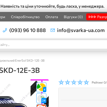
Наявність та ціни уточнюйте, будь ласка, у менеджера.
ери
Співробітництво
Оплата
Відгуки (0)
ᐈᐈᐈ Разп
(093) 96 10 888
info@svarka-ua.com
дизельний EnerSol SKD-12E-3B
 SKD-12E-3B
Рейтинг
0/
4
24