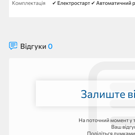
Комплектація
✔ Електростарт ✔ Автоматичний р
Відгуки
0
Залиште ві
На поточний момент у т
Ваш відг
Поділіться думками