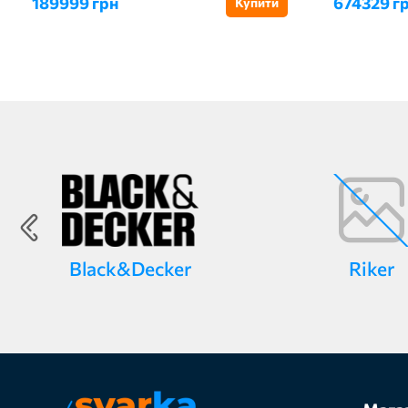
189999 грн
674329 г
Купити
Black&Decker
Riker