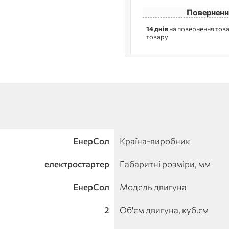
Поверненн
14 днів
на повернення това
товару
ЕнерСол
Країна-виробник
електростартер
Габаритні розміри, мм
ЕнерСол
Модель двигуна
2
Об'єм двигуна, куб.см