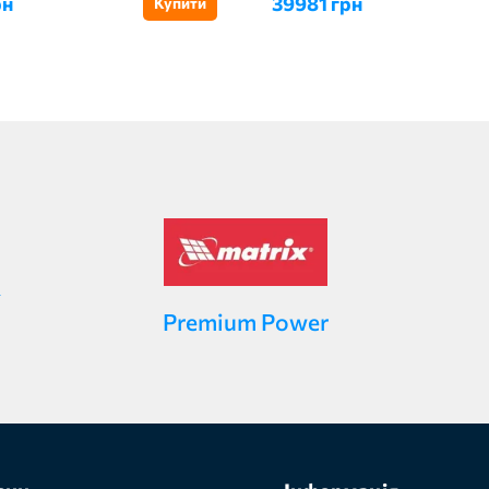
рн
39981 грн
Купити
Premium Power