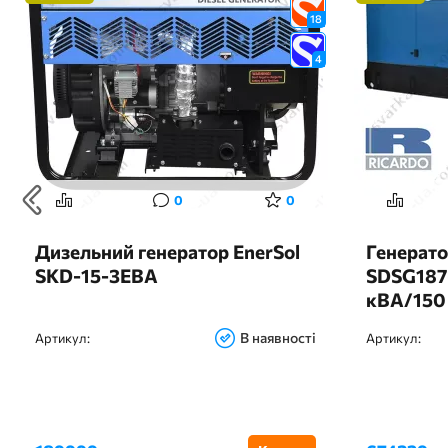
18
4
0
0
Дизельний генератор EnerSol
Генерато
SKD-15-3EBA
SDSG187
кВА/150 
RICARDO,
В наявності
Артикул:
Артикул: