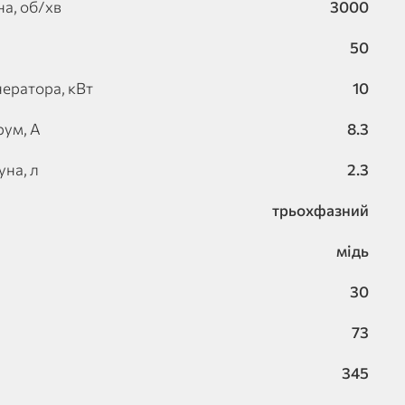
а, об/хв
3000
50
нератора, кВт
10
рум, А
8.3
уна, л
2.3
трьохфазний
мідь
30
73
345