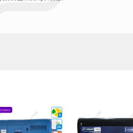
ставка
4
24