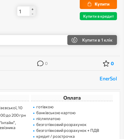
Купити
+
-
Купити в кредит
Купити
в 1 клік
0
0
EnerSol
Оплата
готівкою
Раєвської, 10
банківською картою
100 до 200 грн
післяплатою
"Інтайм",
безготівковий розрахунок
ревізника
безготівковий розрахунок + ПДВ
кредит / розстрочка