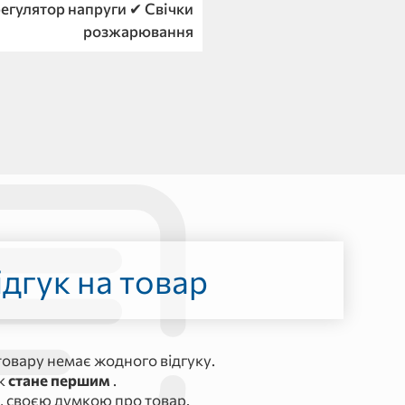
егулятор напруги ✔ Свічки
розжарювання
дгук на товар
овару немає жодного відгуку.
ук
стане першим
.
, своєю думкою про товар.