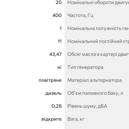
20
Номінальні обороти двигун
400
Частота, Гц
1
Номінальна потужність ге
11
Номінальний постійний ст
43,47
Обсяг масла в картері двиг
ні
Тип генератора
повітряне
Матеріал альтернатора
дизель
Об’єм паливного баку, л
0,28
Рівень шуму, дБА
відкрите
Вага, кг