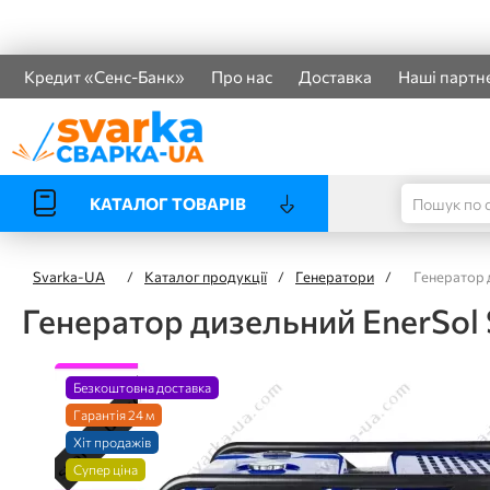
Кредит «Сенс-Банк»
Про нас
Доставка
Наші партн
КАТАЛОГ ТОВАРІВ
Svarka-UA
/
Каталог продукції
/
Генератори
/
Генератор 
Генератор дизельний EnerSol
Безкоштовна доставка
Гарантія 24 м
Хіт продажів
Супер ціна