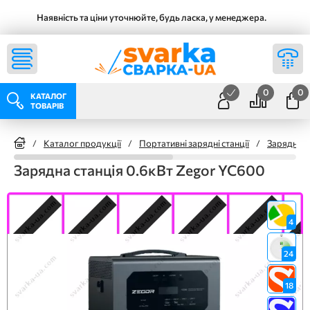
Наявність та ціни уточнюйте, будь ласка, у менеджера.
0
0
КАТАЛОГ
ТОВАРІВ
/
Каталог продукції
/
Портативні зарядні станції
/
Зарядні ст
Зарядна станція 0.6кВт Zegor YC600
4
24
18