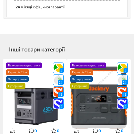
24 місяці
офіційної гарантії
Інші товари категорії
Безкоштовна доставка
Безкоштовна доставка
4
4
Гарантія 24 м
Гарантія 24 м
Хіт продажів
Хіт продажів
24
24
Супер ціна
Супер ціна
18
18
4
4
0
0
0
0