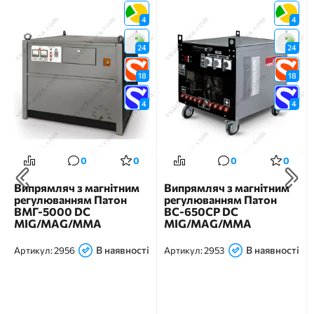
4
4
24
24
18
18
4
4
0
0
0
0
Випрямляч з магнітним
Випрямляч з магнітним
регулюванням Патон
регулюванням Патон
ВМГ-5000 DC
ВС-650СР DC
MIG/MAG/MMA
MIG/MAG/MMA
В наявності
В наявності
Артикул:
2956
Артикул:
2953