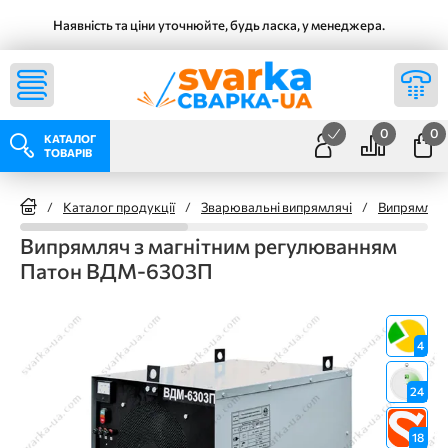
Наявність та ціни уточнюйте, будь ласка, у менеджера.
0
0
КАТАЛОГ
ТОВАРІВ
/
Каталог продукції
/
Зварювальні випрямлячі
/
Випрямлячі
Випрямляч з магнітним регулюванням
Патон ВДМ-6303П
4
24
18