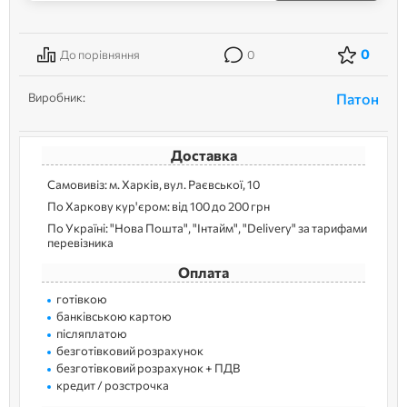
0
До порівняння
0
Виробник:
Патон
Доставка
Самовивіз: м. Харків, вул. Раєвської, 10
По Харкову кур'єром: від 100 до 200 грн
По Україні: "Нова Пошта", "Інтайм", "Delivery" за тарифами
перевізника
Оплата
готівкою
банківською картою
післяплатою
безготівковий розрахунок
безготівковий розрахунок + ПДВ
кредит / розстрочка