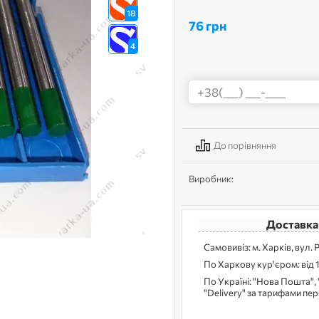
18
76 грн
4
До порівняння
Виробник:
Доставка
Самовивіз: м. Харків, вул. 
По Харкову кур'єром: від 
По Україні: "Нова Пошта", 
"Delivery" за тарифами пе