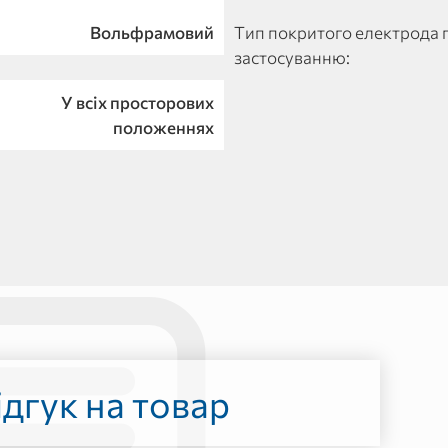
Вольфрамовий
Тип покритого електрода 
застосуванню:
У всіх просторових
положеннях
дгук на товар