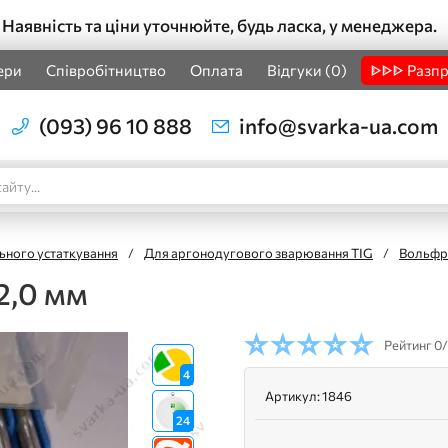
Наявність та ціни уточнюйте, будь ласка, у менеджера.
ери
Співробітництво
Оплата
Відгуки (0)
ᐈᐈᐈ Разп
(093) 96 10 888
info@svarka-ua.com
ьного устаткування
/
Для аргонодугового зварювання TIG
/
Вольфр
2,0 мм
Рейтинг
0/
4
Артикул:
1846
24