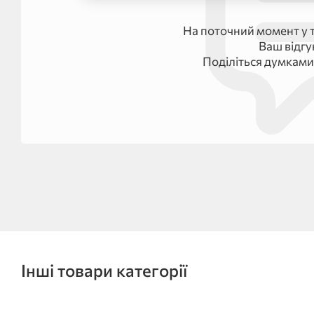
На поточний момент у т
Ваш відг
Поділіться думками
Інші товари категорії