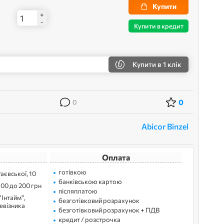
Купити
+
-
Купити в кредит
Купити
в 1 клік
0
0
Abicor Binzel
Оплата
готівкою
Раєвської, 10
банківською картою
100 до 200 грн
післяплатою
"Інтайм",
безготівковий розрахунок
ревізника
безготівковий розрахунок + ПДВ
кредит / розстрочка