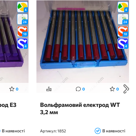
4
4
24
24
18
18
4
4
0
0
0
род Е3
Вольфрамовий електрод WT
3,2 мм
В наявності
В наявності
Артикул:
1852