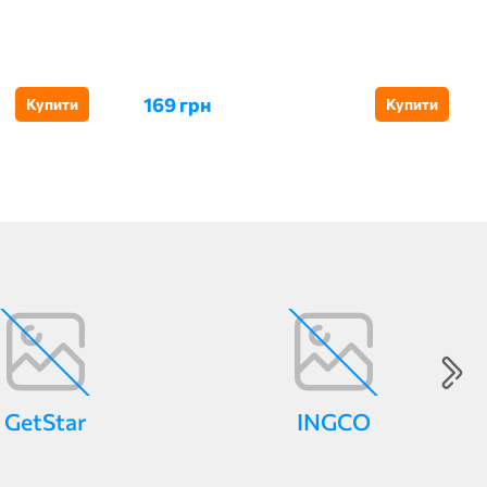
169 грн
Купити
Купити
GetStar
INGCO