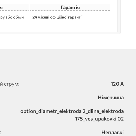
я
Гарантія
ру або обмін
24 місяці
офіційної гарантії
й струм:
120 A
Німеччина
option_diametr_elektroda 2_dlina_elektroda
175_ves_upakovki 02
:
Неплавкі