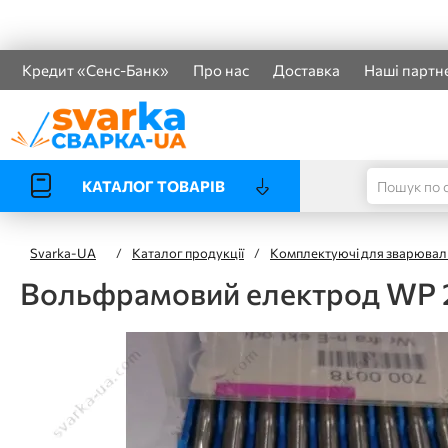
Кредит «Сенс-Банк»
Про нас
Доставка
Наші партн
КАТАЛОГ ТОВАРІВ
Svarka-UA
/
Каталог продукції
/
Комплектуючі для зварювал
Вольфрамовий електрод WP 