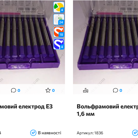
4
24
18
4
0
0
0
мовий електрод Е3
Вольфрамовий елект
1,6 мм
В наявності
4
Артикул:
1836