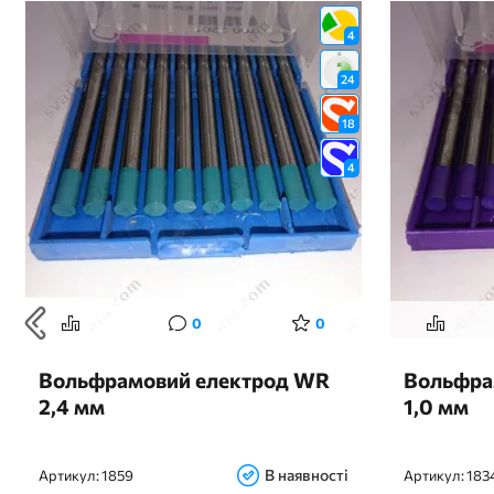
4
24
18
4
0
0
Вольфрамовий електрод WR
Вольфра
2,4 мм
1,0 мм
В наявності
Артикул:
1859
Артикул:
183