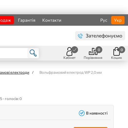
родаж
Гарантія
Контакти
Рус
Укр
Зателефонуємо
0
0
Кабінет
Порівняння
Кошик
амові електроди
/
Вольфрамовий електрод WP 2,0 мм
5 - голосів: 0
В наявності