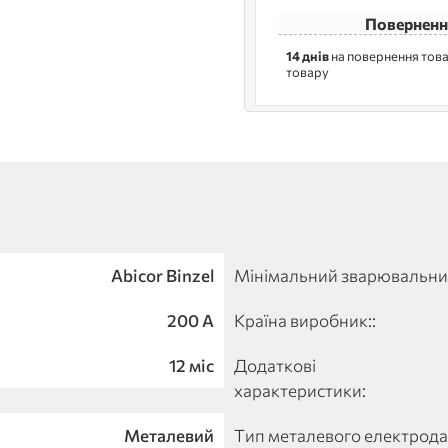
Поверненн
14 днів
на повернення това
товару
Abicor Binzel
Мінімальний зварювальни
200 A
Країна виробник::
12 міс
Додаткові
характеристики:
Металевий
Тип металевого електрода