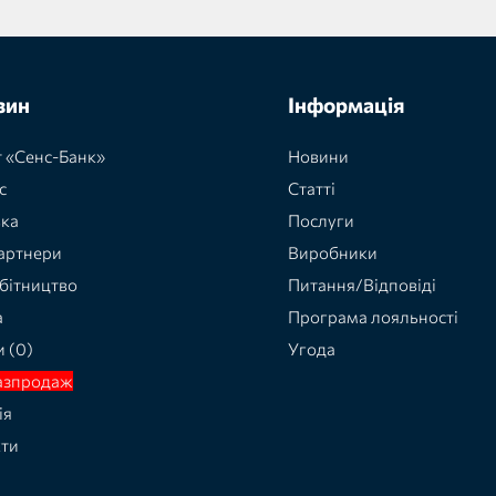
зин
Інформація
 «Сенс-Банк»
Новини
с
Статті
вка
Послуги
артнери
Виробники
бітництво
Питання/Відповіді
а
Програма лояльності
и (0)
Угода
азпродаж
ія
кти