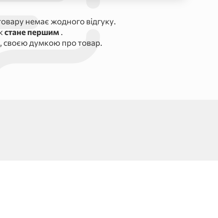
овару немає жодного відгуку.
ук
стане першим
.
, своєю думкою про товар.