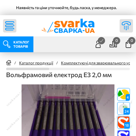
Наявність та ціни уточнюйте, будь ласка, у менеджера.
0
0
КАТАЛОГ
ТОВАРІВ
/
Каталог продукції
/
Комплектуючі для зварювального уста
Вольфрамовий електрод Е3 2,0 мм
4
24
18