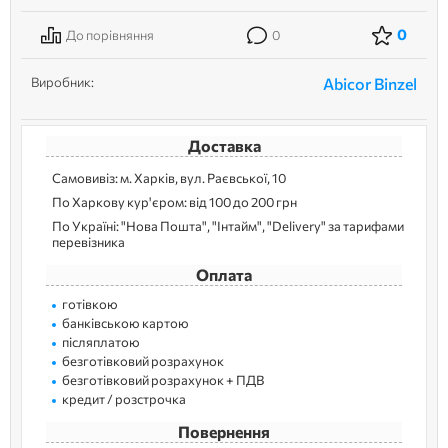
0
До порівняння
0
Виробник:
Abicor Binzel
Доставка
Самовивіз: м. Харків, вул. Раєвської, 10
По Харкову кур'єром: від 100 до 200 грн
По Україні: "Нова Пошта", "Інтайм", "Delivery" за тарифами
перевізника
Оплата
готівкою
банківською картою
післяплатою
безготівковий розрахунок
безготівковий розрахунок + ПДВ
кредит / розстрочка
Повернення