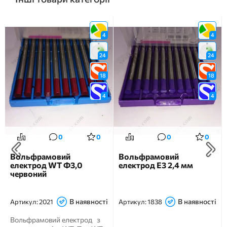
4
4
24
24
18
18
4
4
0
0
0
0
Вольфрамовий
Вольфрамовий
електрод WT Ф3,0
електрод Е3 2,4 мм
червоний
В наявності
В наявності
Артикул:
2021
Артикул:
1838
Вольфрамовий електрод з