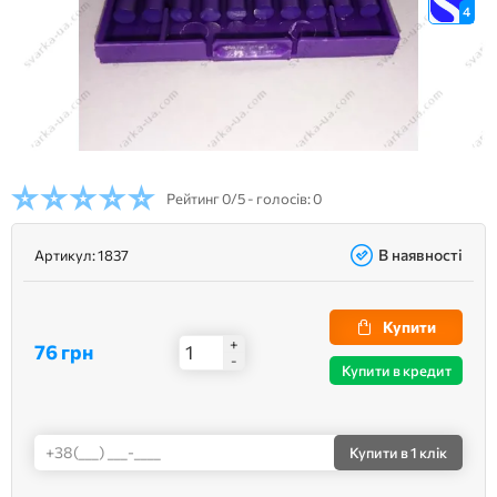
4
Рейтинг
0/5 - голосів: 0
В наявності
Артикул:
1837
Купити
+
76 грн
-
Купити в кредит
Купити
в 1 клік