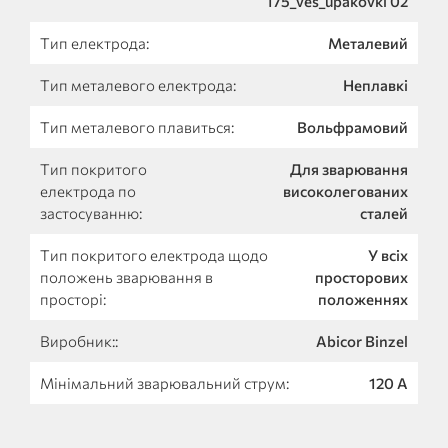
175_ves_upakovki 02
Тип електрода:
Металевий
Тип металевого електрода:
Неплавкі
Тип металевого плавиться:
Вольфрамовий
Тип покритого
Для зварювання
електрода по
високолегованих
застосуванню:
сталей
Тип покритого електрода щодо
У всіх
положень зварювання в
просторових
просторі:
положеннях
Виробник::
Abicor Binzel
Мінімальний зварювальний струм:
120 A