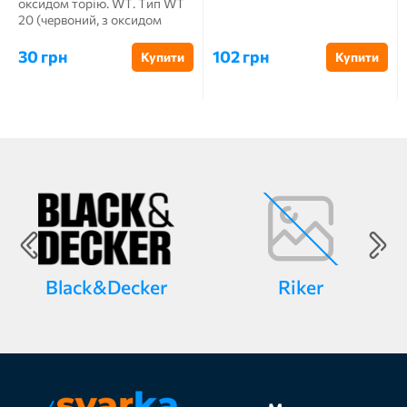
оксидом торію. WT. Тип WT
20 (червоний, з оксидом
торію 1,8 ... 2,2%...
30 грн
102 грн
Купити
Купити
Black&Decker
Riker