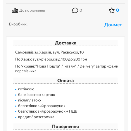
0
До порівняння
0
Виробник:
Донмет
Доставка
Самовивіз: м. Харків, вул. Раєвської, 10
По Харкову кур'єром: від 100 до 200 грн
По Україні: "Нова Пошта", "Інтайм", "Delivery" за тарифами
перевізника
Оплата
готівкою
банківською картою
післяплатою
безготівковий розрахунок
безготівковий розрахунок + ПДВ
кредит / розстрочка
Повернення