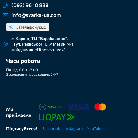
(093) 96 10 888
info@svarka-ua.com
Зателефонуємо
м Харків, ТЦ "Барабашово",
вул. Раєвської 10, магазин №1
майданчик «Піротехніка»)
Часи роботи
Пн-Нд: 8.00-17.00
Замовлення через кошик: 24/7
Ми
приймаємо
Підписуйтеся!
Facebook
Instagram
YouTube