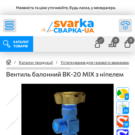
Наявність та ціни уточнюйте, будь ласка, у менеджера.
0
0
КАТАЛОГ
ТОВАРІВ
/
Каталог продукції
/
Устаткування для газового зварювання
Вентиль балонний ВК-20 MIX з ніпелем
4
24
18