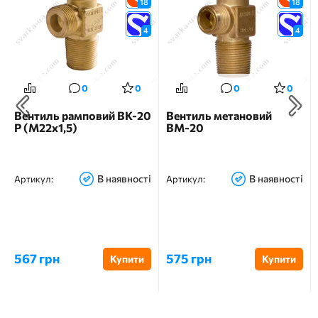
18
18
4
4
0
0
0
0
Вентиль рамповий ВК-20
Вентиль метановий
Р (M22x1,5)
ВМ-20
В наявності
В наявності
Артикул:
Артикул:
567 грн
575 грн
Купити
Купити