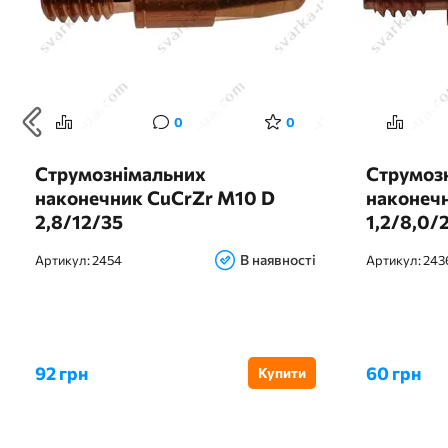
0
0
Струмознімальних
Струмоз
наконечник CuCrZr M10 D
наконечн
2,8/12/35
1,2/8,0/
алюмініє
В наявності
Артикул:
2454
Артикул:
243
92 грн
60 грн
Купити