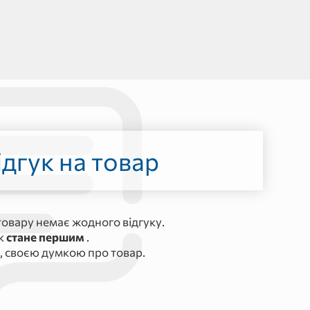
дгук на товар
овару немає жодного відгуку.
ук
стане першим
.
, своєю думкою про товар.