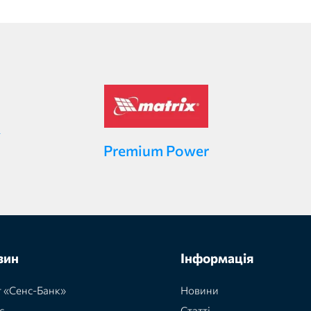
Premium Power
зин
Інформація
 «Сенс-Банк»
Новини
с
Статті