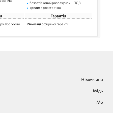
ревізника
безготівковий розрахунок + ПДВ
кредит / розстрочка
я
Гарантія
ру або обмін
24 місяці
офіційної гарантії
Німеччина
Мідь
M6