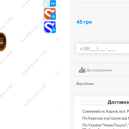
24
18
45 грн
4
До порівняння
Виробник:
Доставка
Самовивіз: м. Харків, вул. 
По Харкову кур'єром: від 
По Україні: "Нова Пошта", 