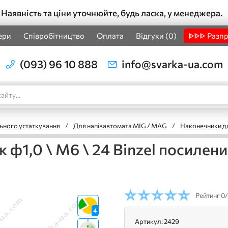
Наявність та ціни уточнюйте, будь ласка, у менеджера.
ери
Співробітництво
Оплата
Відгуки (0)
ᐈᐈᐈ Разп
(093) 96 10 888
info@svarka-ua.com
ьного устаткування
/
Для напівавтомата MIG / MAG
/
Наконечники д
 ф1,0 \ М6 \ 24 Binzel посилен
Рейтинг
0/
4
Артикул:
2429