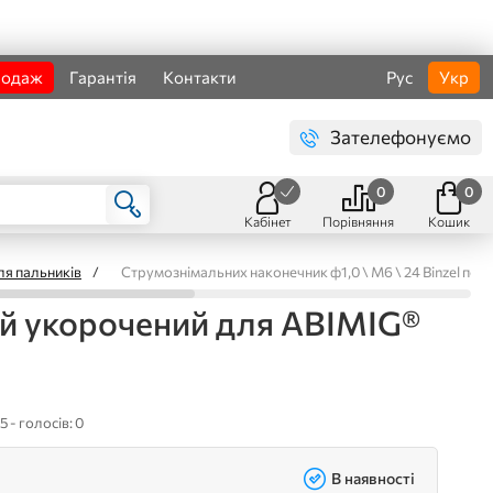
родаж
Гарантія
Контакти
Рус
Укр
Зателефонуємо
0
0
Кабінет
Порівняння
Кошик
ля пальників
/
Струмознімальних наконечник ф1,0 \ М6 \ 24 Binzel по
ий укорочений для ABIMIG®
5 - голосів: 0
В наявності