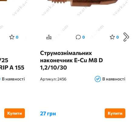
0
0
0
Струмознімальних
/25
наконечник E-Cu M8 D
RIP A 155
1,2/10/30
зьбою
В наявності
В наявності
Артикул:
2456
27 грн
Купити
Купити