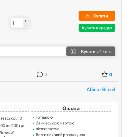
Купити
+
-
Купити в кредит
Купити
в 1 клік
0
0
Abicor Binzel
Оплата
готівкою
Раєвської, 10
банківською картою
100 до 200 грн
післяплатою
"Інтайм",
безготівковий розрахунок