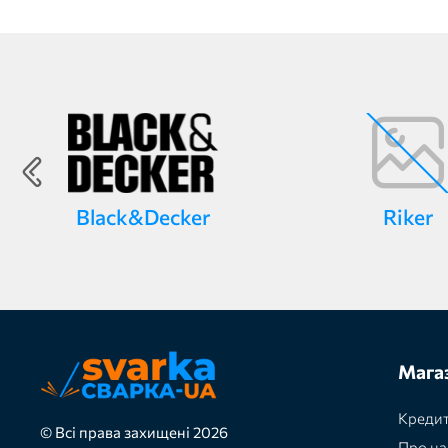
Black&Decker
Riker
Мага
Кредит
© Всі права захищені 2026
Про на