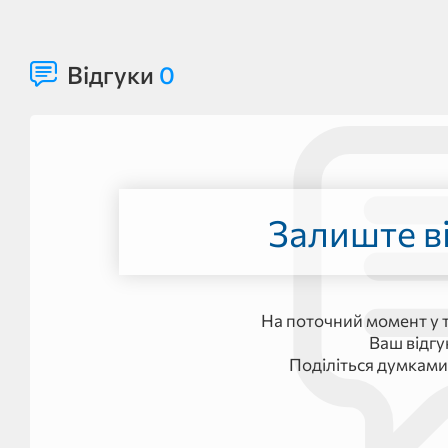
Відгуки
0
Залиште ві
На поточний момент у т
Ваш відг
Поділіться думками