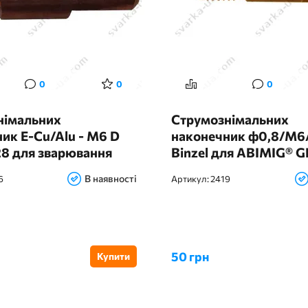
0
0
0
німальних
Струмознімальних
ик E-Cu/Alu - M6 D
наконечник ф0,8/М6
28 для зварювання
Binzel для ABIMIG® G
вої дротом
LW, з подовженою рі
В наявності
6
Артикул:
2419
50 грн
Купити