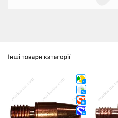
Інші товари категорії
4
24
18
4