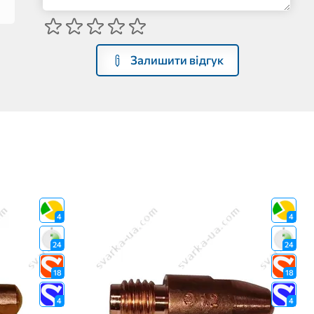
Залишити відгук
4
4
24
24
18
18
4
4