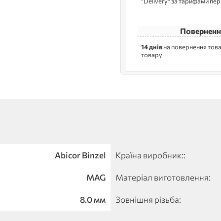
"Delivery" за тарифами пе
Поверненн
14 днів
на повернення това
товару
Abicor Binzel
Країна виробник::
MAG
Матеріал виготовлення:
8.0 мм
Зовнішня різьба: