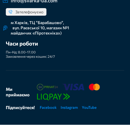
info@svarka-ua.com
Зателефонуємо
м Харків, ТЦ "Барабашово",
вул. Раєвської 10, магазин №1
майданчик «Піротехніка»)
Часи роботи
Пн-Нд: 8.00-17.00
Замовлення через кошик: 24/7
Ми
приймаємо
Підписуйтеся!
Facebook
Instagram
YouTube