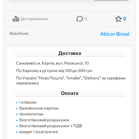
0
До порівняння
0
Виробник:
Abicor Binzel
Доставка
Самовивіз: м. Харків, вул. Раєвської, 10
По Харкову кур'єром: від 100 до 200 грн
По Україні: "Нова Пошта", "Інтайм", "Delivery" за тарифами
перевізника
Оплата
готівкою
банківською картою
післяплатою
безготівковий розрахунок
безготівковий розрахунок + ПДВ
кредит / розстрочка