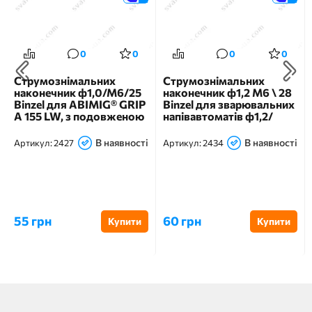
0
0
0
0
Струмознімальних
Струмознімальних
наконечник ф1,0/М6/25
наконечник ф1,2 М6 \ 28
Binzel для ABIMIG® GRIP
Binzel для зварювальних
A 155 LW, з подовженою
напівавтоматів ф1,2/
різьбою
М6/28
В наявності
В наявності
Артикул:
2427
Артикул:
2434
55 грн
60 грн
Купити
Купити