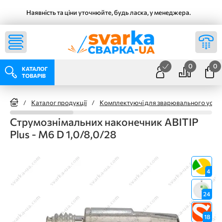
Наявність та ціни уточнюйте, будь ласка, у менеджера.
0
0
КАТАЛОГ
ТОВАРІВ
/
Каталог продукції
/
Комплектуючі для зварювального уста
Струмознімальних наконечник ABITIP
Plus - M6 D 1,0/8,0/28
4
24
18