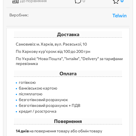
0
До порівняння
0
Виробник:
Telwin
Доставка
Самовивіз: м. Харків, вул. Раєвської, 10
По Харкову кур'єром: від 100 до 200 грн
По Україні: "Нова Пошта", "Інтайм", "Delivery" за тарифами
перевізника
Оплата
готівкою
банківською картою
післяплатою
безготівковий розрахунок
безготівковий розрахунок + ПДВ
кредит / розстрочка
Повернення
14 днів
на повернення товару або обмін товару