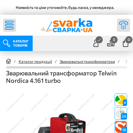
Наявність та ціни уточнюйте, будь ласка, у менеджера.
0
0
КАТАЛОГ
ТОВАРІВ
/
Каталог продукції
/
Зварювальні трансформатори
/
Зва
Зварювальний трансформатор Telwin
Nordica 4.161 turbo
4
24
18