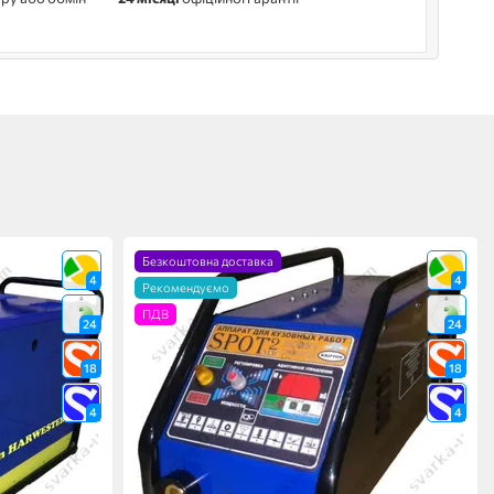
Безкоштовна доставка
4
4
Рекомендуємо
ПДВ
24
24
18
18
4
4