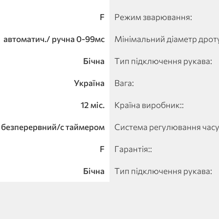
F
Режим зварювання:
автоматич./ ручна 0-99мс
Мінімальний діаметр дрот
Бічна
Тип підключення рукава:
Україна
Вага:
12 міс.
Країна виробник::
безперервний/с таймером
Система регулювання часу
F
Гарантія::
Бічна
Тип підключення рукава: