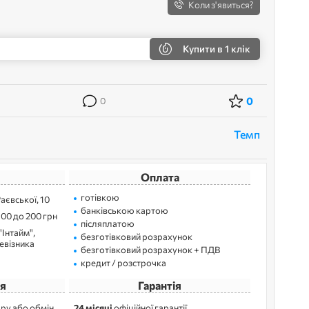
Коли з'явиться?
Купити
в 1 клік
0
0
Темп
Оплата
готівкою
Раєвської, 10
банківською картою
100 до 200 грн
післяплатою
"Інтайм",
безготівковий розрахунок
ревізника
безготівковий розрахунок + ПДВ
кредит / розстрочка
я
Гарантія
ру або обмін
24 місяці
офіційної гарантії