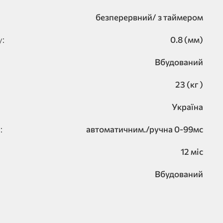
безперервний/ з таймером
у:
0.8 (мм)
Вбудований
23 (кг )
Україна
:
автоматичним./ручна 0-99мс
12 міс
Вбудований