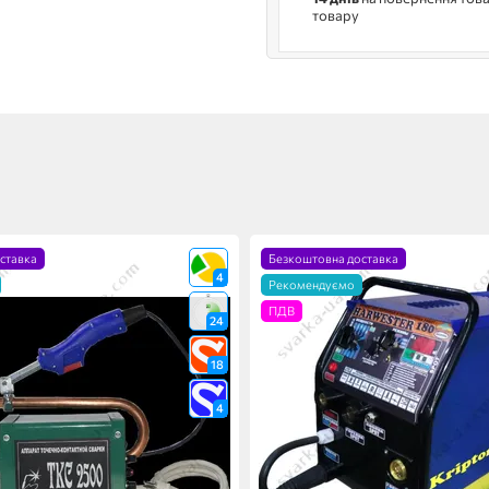
товару
ставка
Безкоштовна доставка
4
Рекомендуємо
ПДВ
24
18
4