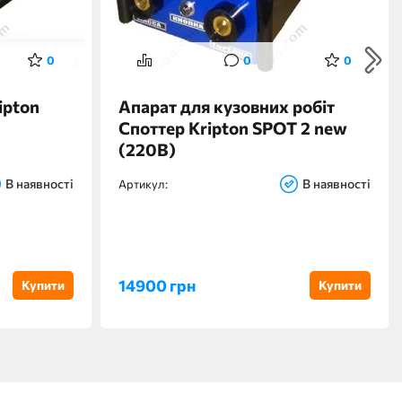
0
0
0
ipton
Апарат для кузовних робіт
Споттер Kripton SPOT 2 new
(220В)
В наявності
В наявності
Артикул:
14900 грн
Купити
Купити