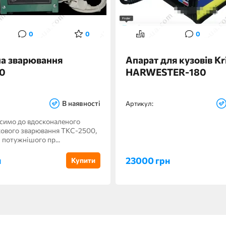
0
0
0
на зварювання
Апарат для кузовів Kr
0
HARWESTER-180
В наявності
Артикул:
симо до вдосконаленого
кового зварювання ТКС-2500,
 потужнішого пр...
н
23000 грн
Купити