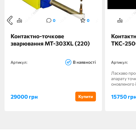
0
0
Контактно-точкове
Контакт
зварювання МТ-303XL (220)
ТКС-250
В наявності
Артикул:
Артикул:
Ласкаво про
апарату точ
оновленого і
29000 грн
15750 гр
Купити