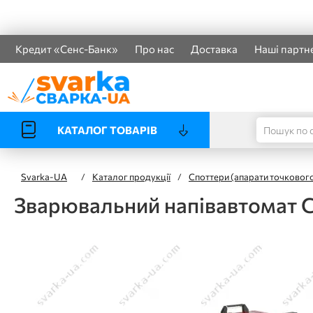
Кредит «Сенс-Банк»
Про нас
Доставка
Наші партн
КАТАЛОГ ТОВАРІВ
Svarka-UA
/
Каталог продукції
/
Споттери (апарати точкового
Зварювальний напівавтомат