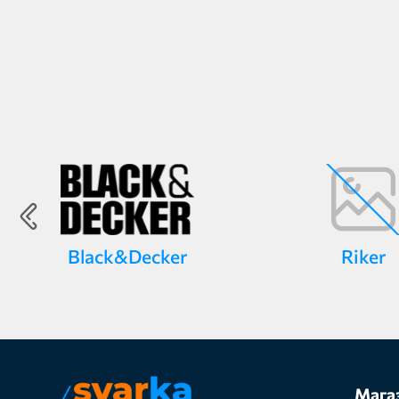
Black&Decker
Riker
Мага