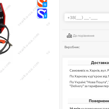
18
4
До порівняння
Виробник:
Доставка
Самовивіз: м. Харків, вул. 
По Харкову кур'єром: від 
По Україні: "Нова Пошта", 
"Delivery" за тарифами пе
Поверненн
14 днів
на повернення това