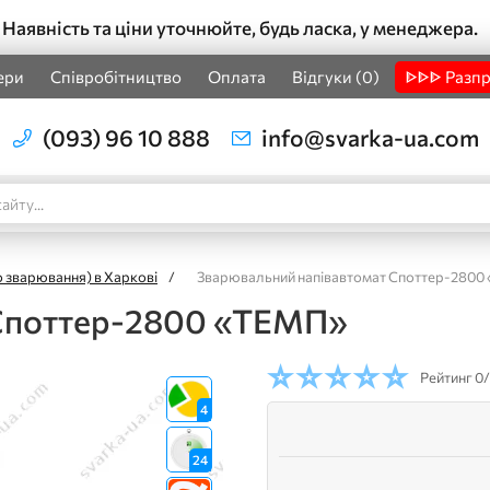
Наявність та ціни уточнюйте, будь ласка, у менеджера.
ери
Співробітництво
Оплата
Відгуки (0)
ᐈᐈᐈ Разп
(093) 96 10 888
info@svarka-ua.com
 зварювання) в Харкові
/
Зварювальний напівавтомат Споттер-2800
 Споттер-2800 «ТЕМП»
Рейтинг
0/
4
24