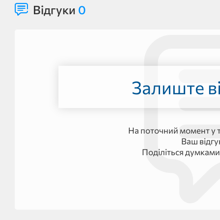
Відгуки
0
Залиште ві
На поточний момент у т
Ваш відг
Поділіться думками