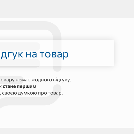
дгук на товар
овару немає жодного відгуку.
ук
стане першим
.
, своєю думкою про товар.