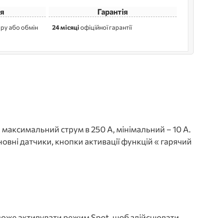
я
Гарантія
ру або обмін
24 місяці
офіційної гарантії
аксимальний струм в 250 А, мінімальний – 10 А.
овні датчики, кнопки активації функцій « гарячий
 може активувати режим Spot, щоб здійснювати