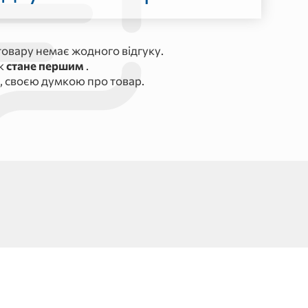
овару немає жодного відгуку.
ук
стане першим
.
, своєю думкою про товар.