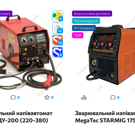
ставка
Безкоштовна доставка
4
Рекомендуємо
Хіт продажів
24
ПДВ
18
4
0
0
0
ьний напівавтомат
Зварювальний напіва
У-200 (220-380)
MegaTec STARMIG 17