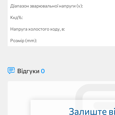
Діапазон зварювальної напруги (v):
Ккд%:
Напруга холостого ходу, в:
Розмір (mm):
Відгуки
0
Залиште ві