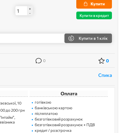
Купити
+
-
Купити в кредит
Купити
в 1 клік
0
0
Спика
Оплата
готівкою
Раєвської, 10
банківською картою
100 до 200 грн
післяплатою
"Інтайм",
безготівковий розрахунок
ревізника
безготівковий розрахунок + ПДВ
кредит / розстрочка