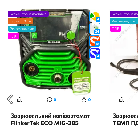
Безкоштовна доставка
Безкоштовна до
4
Гарантія 24 м
Рекомендуємо
Рекомендуємо
ПДВ
24
ПДВ
18
4
0
0
Зварювальний напівавтомат
Зварювал
FlinkerTek ECO MIG-285
ТЕМП ПД