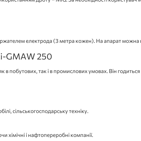
ржателем електрода (3 метра кожен). На апарат можна 
ulti-GMAW 250
 побутових, так і в промислових умовах. Він годиться 
ілі, сільськогосподарську техніку.
и хімічні і нафтопереробні компанії.