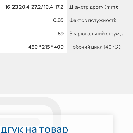
16-23 20.4-27.2/10.4-17.2
Діаметр дроту (mm):
0.85
Фактор потужності:
69
Зварювальний струм, а:
450 * 215 * 400
Робочий цикл (40 ℃):
дгук на товар