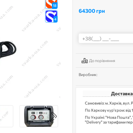
18
64300 грн
4
До порівняння
Виробник:
Доставка
Самовивіз: м. Харків, вул. 
По Харкову кур'єром: від 
По Україні: "Нова Пошта", 
"Delivery" за тарифами пе