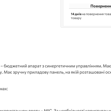
Поверненн
14 днів
на повернення това
товару
 бюджетний апарат з синергетичним управлінням. Має м
у. Має зручну приладову панель, на якій розташовані осн
мах:
використанням дроту – MIG. За необхідності користувач