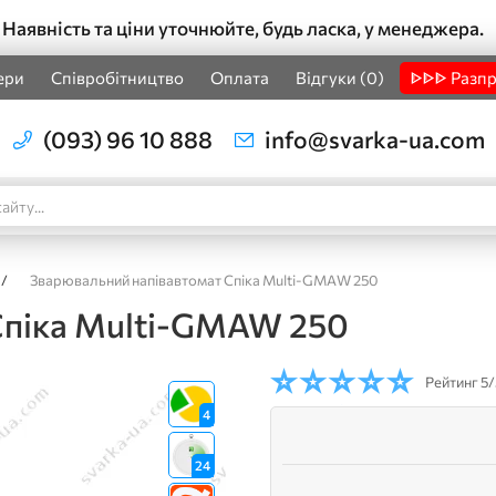
Наявність та ціни уточнюйте, будь ласка, у менеджера.
ери
Співробітництво
Оплата
Відгуки (0)
ᐈᐈᐈ Разп
(093) 96 10 888
info@svarka-ua.com
/
Зварювальний напівавтомат Спіка Multi-GMAW 250
Спіка Multi-GMAW 250
Рейтинг
5/
4
24