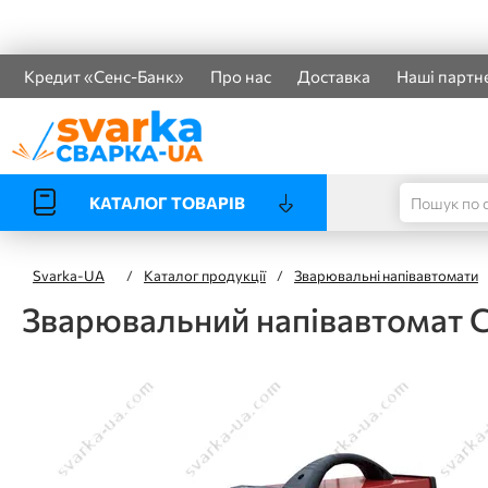
Кредит «Сенс-Банк»
Про нас
Доставка
Наші партн
КАТАЛОГ ТОВАРІВ
Svarka-UA
/
Каталог продукції
/
Зварювальні напівавтомати
Зварювальний напівавтомат 