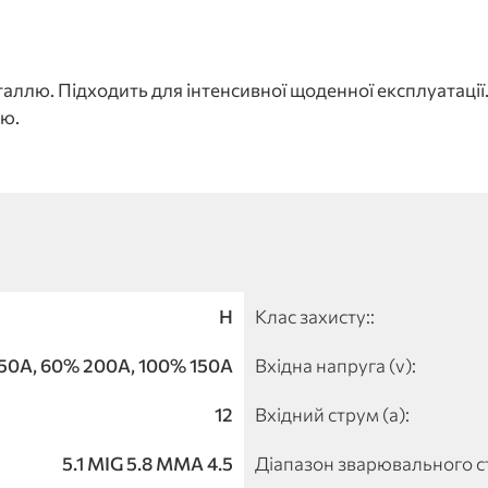
таллю. Підходить для інтенсивної щоденної експлуатації
ою.
H
Клас захисту::
50A, 60% 200A, 100% 150A
Вхідна напруга (v):
12
Вхідний струм (a):
5.1 MIG 5.8 MMA 4.5
Діапазон зварювального ст