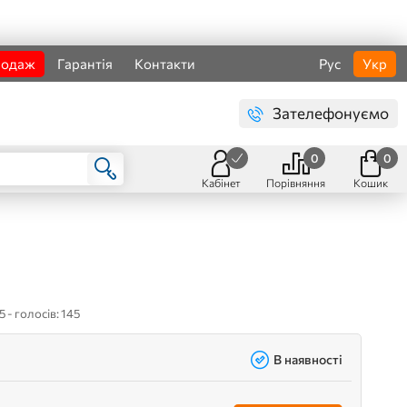
родаж
Гарантія
Контакти
Рус
Укр
Зателефонуємо
0
0
Кабінет
Порівняння
Кошик
5 - голосів: 145
В наявності