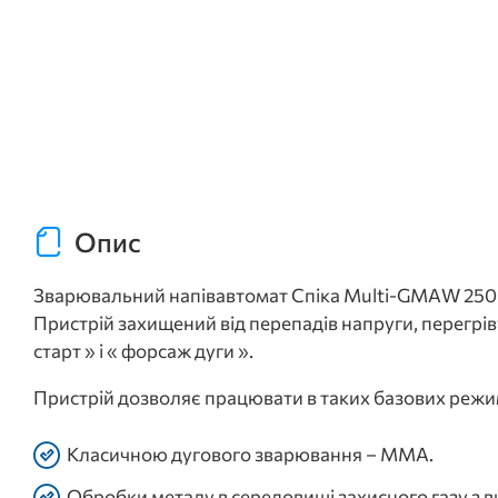
Опис
Зварювальний напівавтомат Спіка Multi-GMAW 250 –
Пристрій захищений від перепадів напруги, перегрів
старт » і « форсаж дуги ».
Пристрій дозволяє працювати в таких базових режи
Класичною дугового зварювання – MMA.
Обробки металу в середовищі захисного газу з 