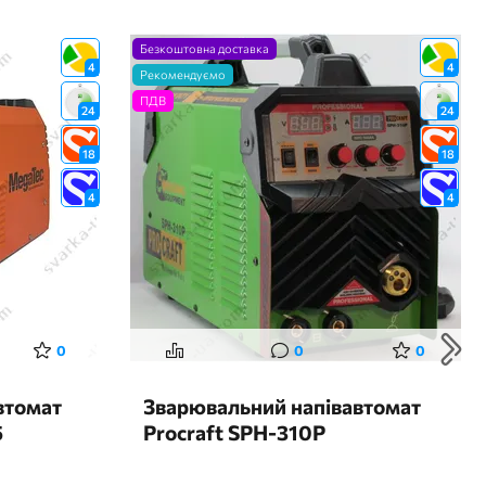
Безкоштовна доставка
4
4
Рекомендуємо
ПДВ
24
24
18
18
4
4
0
0
0
втомат
Зварювальний напівавтомат
5
Procraft SPH-310P