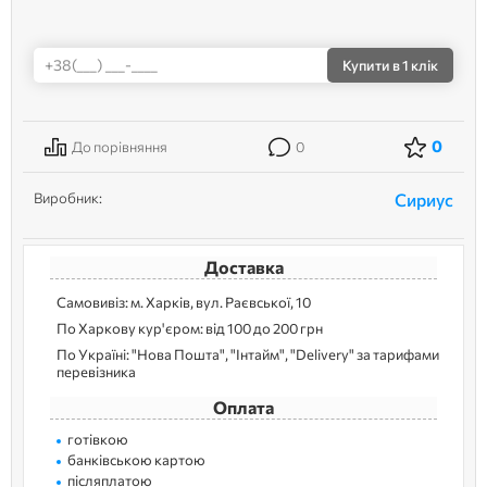
Купити
в 1 клік
0
До порівняння
0
Виробник:
Сириус
Доставка
Самовивіз: м. Харків, вул. Раєвської, 10
По Харкову кур'єром: від 100 до 200 грн
По Україні: "Нова Пошта", "Інтайм", "Delivery" за тарифами
перевізника
Оплата
готівкою
банківською картою
післяплатою