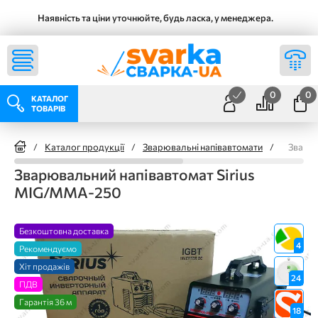
Наявність та ціни уточнюйте, будь ласка, у менеджера.
0
0
КАТАЛОГ
ТОВАРІВ
/
Каталог продукції
/
Зварювальні напівавтомати
/
Зварюв
Зварювальний напівавтомат Sirius
MIG/MMA-250
Безкоштовна доставка
4
Рекомендуємо
Хіт продажів
24
ПДВ
Гарантія 36 м
18