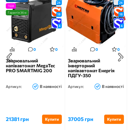
24
24
ПДВ
Гарантія 36 м
18
18
4
4
0
0
0
0
Зварювальний
Зварювальний
напівавтомат MegaTec
інверторний
PRO SMARTMIG 200
напівавтомат Енергія
ПДГУ-350
В наявності
В наявності
Артикул:
Артикул:
21381 грн
37005 грн
Купити
Купити